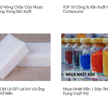
Độ Nóng Chảy Của Nhựa:
TOP 10 Công Ty Sản Xuất 
ng Trong Sản Xuất
Compound
OM Là Gì? Lợi Ích Và Ứng
Nhựa Nhiệt Rắn | Đặc Tín
hổ Biến
Dụng Vượt Trội