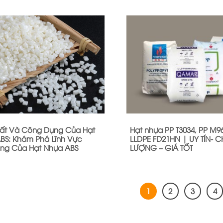
hất Và Công Dụng Của Hạt
Hạt nhựa PP T3034, PP M9
BS: Khám Phá Lĩnh Vực
LLDPE FD21HN | UY TÍN- C
ng Của Hạt Nhựa ABS
LƯỢNG – GIÁ TỐT
1
2
3
4