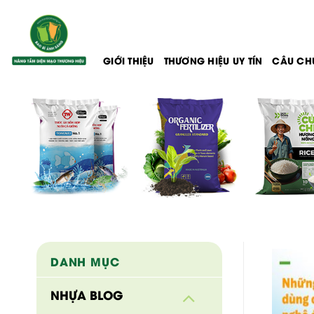
Bỏ
qua
nội
dung
GIỚI THIỆU
THƯƠNG HIỆU UY TÍN
CÂU CH
DANH MỤC
NHỰA BLOG