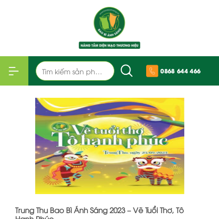
Bỏ
qua
nội
dung
Tìm
0868 644 466
kiếm:
Trung Thu Bao Bì Ánh Sáng 2023 – Vẽ Tuổi Thơ, Tô
Hạnh Phúc