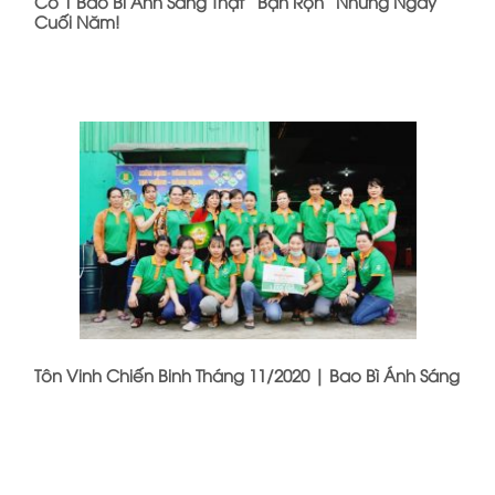
Có 1 Bao Bì Ánh Sáng Thật “Bận Rộn” Những Ngày
Cuối Năm!
Tôn Vinh Chiến Binh Tháng 11/2020 | Bao Bì Ánh Sáng