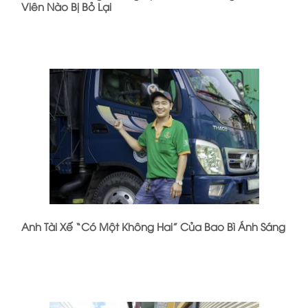
Viên Nào Bị Bỏ Lại
Anh Tài Xế “Có Một Không Hai” Của Bao Bì Ánh Sáng