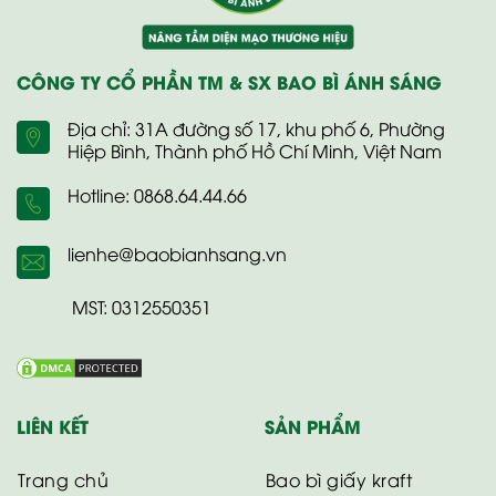
CÔNG TY CỔ PHẦN TM & SX BAO BÌ ÁNH SÁNG
Địa chỉ: 31A đường số 17, khu phố 6, Phường
Hiệp Bình, Thành phố Hồ Chí Minh, Việt Nam
Hotline: 0868.64.44.66
lienhe@baobianhsang.vn
MST: 0312550351
LIÊN KẾT
SẢN PHẨM
Trang chủ
Bao bì giấy kraft