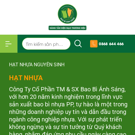
Bỏ
qua
nội
dung
Tìm
0868 644 466
kiếm:
HẠT NHỰA NGUYÊN SINH
HẠT NHỰA
Công Ty Cổ Phần TM & SX Bao Bì Ánh Sáng,
với hơn 20 năm kinh nghiệm trong lĩnh vực
sản xuất bao bì nhựa PP, tự hào là một trong
những doanh nghiệp uy tín và dẫn đầu trong
ngành công nghiệp nhựa. Với sự phát triển
không ngừng và sự tin tưởng từ Quý khách
hàng, nhằm đáp ứng nhu cầu ngày càng cao