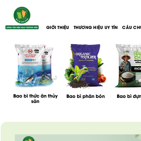
Bỏ
qua
nội
dung
GIỚI THIỆU
THƯƠNG HIỆU UY TÍN
CÂU CH
Bao bì thức ăn thủy
Bao bì phân bón
Bao bì đự
sản