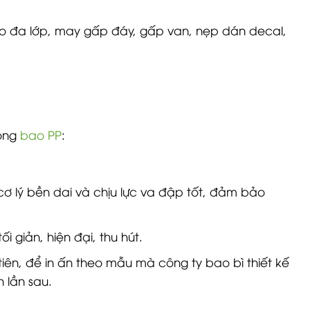
ao đa lớp, may gấp đáy, gấp van, nẹp dán decal,
dòng
bao PP
:
 cơ lý bền dai và chịu lực va đập tốt, đảm bảo
i giản, hiện đại, thu hút.
tiên, để in ấn theo mẫu mà công ty bao bì thiết kế
n lần sau.