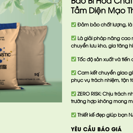
Bao Bì Hóa Chấ
Tầm Diện Mạo T
Đảm bảo chất lượng, là
Là giải pháp nâng cao n
chuyển lưu kho, gia tăng hi
Tốc độ sản xuất và tiế
Cam kết chuyển giao giá 
phục vụ trách nhiệm, tận t
ZERO RISK
: Chịu trách 
trường hợp không mong m
Thiết kế đẹp giúp bạn
N
YÊU CẦU BÁO GIÁ