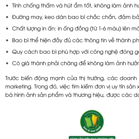
Tính chống thấm và hút ẩm tốt, không làm ảnh h
Đường may, keo dán bao bì chắc chắn, đảm bảo 
Chất lượng in ấn: in ống đồng (từ 1-6 màu) lên m
Bao bì thể hiện đầy đủ các thông tin về thành 
Quy cách bao bì phù hợp với công nghệ đóng g
Có giá thành phải chăng để không làm ảnh hưởn
Trước biến động mạnh của thị trường, các doanh n
marketing. Trong đó, việc tìm kiếm đơn vị uy tín sản
bá hình ảnh sản phẩm và thương hiệu, được các d