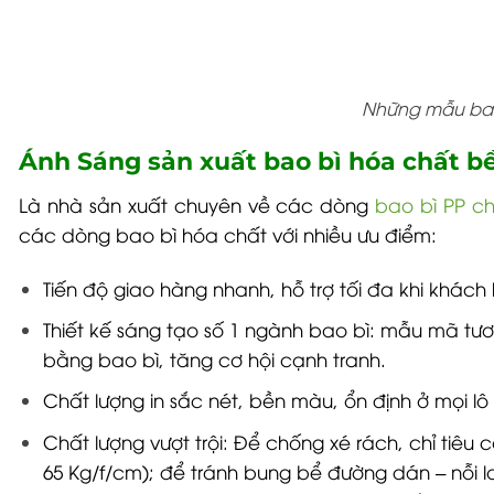
Những mẫu bao 
Ánh Sáng sản xuất bao bì hóa chất bề
Là nhà sản xuất chuyên về các dòng
bao bì PP ch
các dòng bao bì hóa chất với nhiều ưu điểm:
Tiến độ giao hàng nhanh, hỗ trợ tối đa khi khác
Thiết kế sáng tạo số 1 ngành bao bì: mẫu mã tư
bằng bao bì, tăng cơ hội cạnh tranh.
Chất lượng in sắc nét, bền màu, ổn định ở mọi lô
Chất lượng vượt trội: Để chống xé rách, chỉ tiêu
65 Kg/f/cm); để tránh bung bể đường dán – nỗi