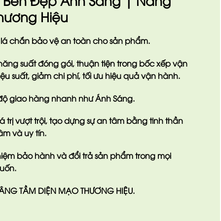
t Bền Đẹp Ánh Sáng | Nâng
hương Hiệu
 lá chắn bảo vệ an toàn cho sản phẩm.
ăng suất đóng gói, thuận tiện trong bốc xếp vận
ệu suất, giảm chi phí, tối ưu hiệu quả vận hành.
n độ giao hàng nhanh
như Ánh Sáng.
trị vượt trội
, tạo dựng sự an tâm bằng tinh thần
âm và uy tín.
nhiệm bảo hành và đổi trả sản phẩm trong mọi
uốn.
ÂNG TẦM DIỆN MẠO THƯƠNG HIỆU.