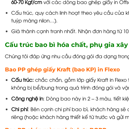
60-70 Kgf/cm
với các dòng bao ghép giấy in Offse
Cấu trúc, quy cách linh hoạt theo yêu cầu của 
tuýp màng nilon…).
Giá thành cạnh tranh nhất. Nhận đơn hàng từ 10.
Cấu trúc bao bì hóa chất, phụ gia xâ
Chúng tôi đáp ứng nhu cầu đóng gói đa dạng tron
Bao PP ghép giấy Kraft (bao KP) in Flexo
Cấu trúc:
chắc chắn, gồm lớp giấy Kraft in Flexo 
không bị bể/bung trong quá trình đóng gói và v
Công nghệ in
: Dòng bao này in 2 – 3 màu, tiết ki
Chi phí
: Bên cạnh chi phí bao bì, khách hàng sẽ 
riêng (hoặc khách hàng thiết kế từ trước và gửi 