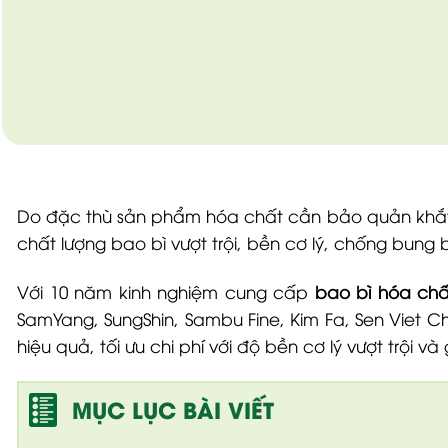
Do đặc thù sản phẩm hóa chất cần bảo quản khắt
chất lượng bao bì vượt trội, bền cơ lý, chống bung
Với 10 năm kinh nghiệm cung cấp
bao bì hóa chấ
SamYang, SungShin, Sambu Fine, Kim Fa, Sen Viet 
hiệu quả, tối ưu chi phí với độ bền cơ lý vượt trội v
MỤC LỤC BÀI VIẾT