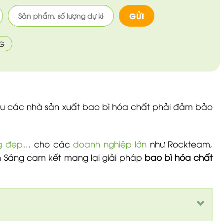
NG
u các nhà sản xuất bao bì hóa chất phải đảm bảo
ng đẹp
… cho các
doanh nghiệp lớn
như Rockteam,
h Sáng cam kết mang lại giải pháp
bao bì hóa chất