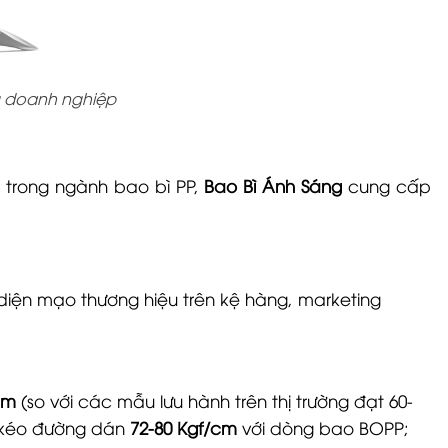
ều doanh nghiệp
 trong ngành bao bì PP,
Bao Bì Ánh Sáng
cung cấp
diện mạo thương hiệu trên kệ hàng, marketing
cm
(so với các mẫu lưu hành trên thị trường đạt 60-
c kéo đường dán
72-80 Kgf/cm
với dòng bao BOPP;