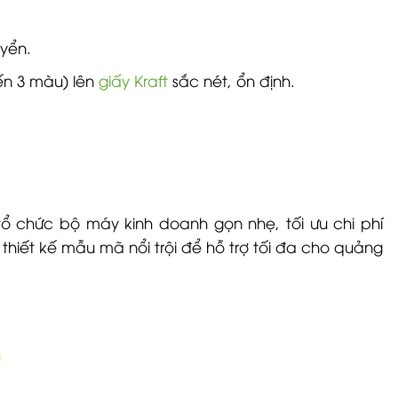
yển.
đến 3 màu) lên
giấy Kraft
sắc nét, ổn định.
tổ chức bộ máy kinh doanh gọn nhẹ, tối ưu chi phí
, thiết kế mẫu mã nổi trội để hỗ trợ tối đa cho quảng