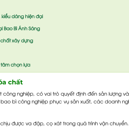
 kiểu dáng hiện đại
ại Bao Bì Ánh Sáng
a chất xây dựng
 tâm chọn lựa
óa chất
t công nghiệp, có vai trò quyết định đến sản lượng
t, bao bì công nghiệp phục vụ sản xuất, các doanh ng
 chịu được va đập, cọ xát trong quá trình vận chuyển.