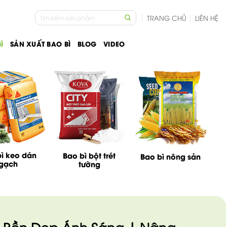
Tìm
TRANG CHỦ
LIÊN HỆ
kiếm:
Ì
SẢN XUẤT BAO BÌ
BLOG
VIDEO
ì keo dán
Bao bì bột trét
Bao bì nông sản
gạch
tường