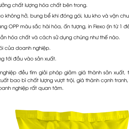
ưởng chất lượng hóa chất bên trong.
không hở, bung bể khi đóng gói, lưu kho và vận chu
àng OPP màu sắc hài hòa, ấn tượng, in Flexo (in từ 1 
phần hóa chất và cách sử dụng chúng như thế nào.
ói của doanh nghiệp.
g tới đầu vào sản xuất.
ghiệp đều tìm giải pháp giảm giá thành sản xuất, 
 xuất bao bì chất lượng vượt trội, giá thành cạnh tranh
oanh nghiệp rất quan tâm.