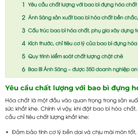
Yêu cầu chất lượng với bao bì đựng hóa chất
Ánh Sáng sản xuất bao bì hóa chất bền chắc,
Cấu trúc bao bì hóa chất, phụ gia xây dựng t
Kích thước, chỉ tiêu cơ lý của bao bì đựng hó
Quy trình kiểm soát chất lượng chặt chẽ
Bao Bì Ánh Sáng – được 350 doanh nghiệp an
Yêu cầu chất lượng với bao bì đựng h
Hóa chất
là một đầu vào quan trọng trong sản xuấ
sức khắt khe.
Chính vì vậy, khi đặt bao bì hóa chấ
cầu chỉ tiêu chất lượng khắt khe:
Đảm bảo tính cơ lý bền dai và chịu mài mòn tốt,