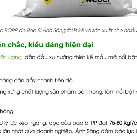
BOPP do Bao Bì Ánh Sáng thiết kế và sản xuất cho nhi
n chắc, kiểu dáng hiện đại
ất lượng
, dẫn đầu xu hướng thiết kế mẫu mã nổi bật
h hàng cần đẩy nhanh tiến độ.
ơng xứng chất lượng sản phẩm bên trong, làm nổi bật 
 hàng.
 cơ lý lực kéo ngang, dọc của bao bì PP đạt
75-80 Kgf/
 lo lớn nhất của doanh nghiệp, Ánh Sáng đảm bảo lự