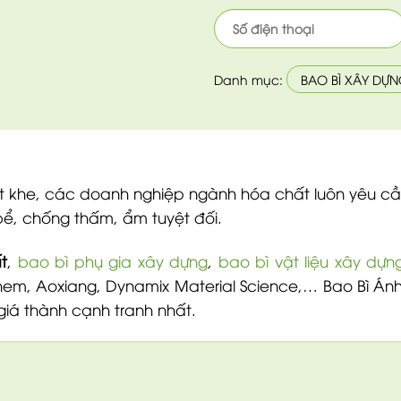
Danh mục:
BAO BÌ XÂY DỰ
 khe, các doanh nghiệp ngành hóa chất luôn yêu cầ
 bể, chống thấm, ẩm tuyệt đối.
t
,
bao bì phụ gia xây dựng
,
bao bì vật liệu xây dự
Chem, Aoxiang, Dynamix Material Science,… Bao Bì Án
à giá thành cạnh tranh nhất.