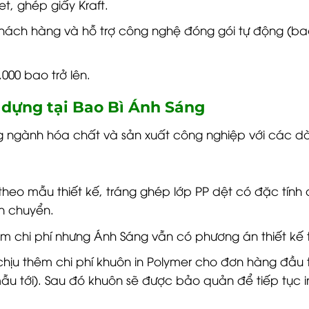
t, ghép giấy Kraft.
khách hàng và hỗ trợ công nghệ đóng gói tự động (b
000 bao trở lên.
y dựng tại Bao Bì Ánh Sáng
g ngành hóa chất và sản xuất công nghiệp với các 
theo mẫu thiết kế, tráng ghép lớp PP dệt có đặc tính
ận chuyển.
ệm chi phí nhưng Ánh Sáng vẫn có phương án thiết kế tố
chịu thêm chi phí khuôn in Polymer cho đơn hàng đầu 
mẫu tới). Sau đó khuôn sẽ được bảo quản để tiếp tục i