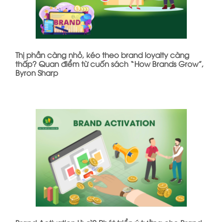
Thị phần càng nhỏ, kéo theo brand loyalty càng
thấp? Quan điểm từ cuốn sách “How Brands Grow”,
Byron Sharp