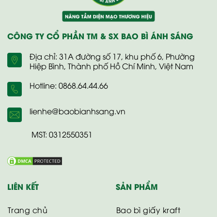
CÔNG TY CỔ PHẦN TM & SX BAO BÌ ÁNH SÁNG
Địa chỉ: 31A đường số 17, khu phố 6, Phường
Hiệp Bình, Thành phố Hồ Chí Minh, Việt Nam
Hotline: 0868.64.44.66
lienhe@baobianhsang.vn
MST: 0312550351
LIÊN KẾT
SẢN PHẨM
Trang chủ
Bao bì giấy kraft