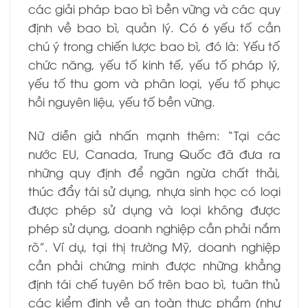
các giải pháp bao bì bền vững và các quy
định về bao bì, quản lý. Có 6 yếu tố cần
chú ý trong chiến lược bao bì, đó là: Yếu tố
chức năng, yếu tố kinh tế, yếu tố pháp lý,
yếu tố thu gom và phân loại, yếu tố phục
hồi nguyên liệu, yếu tố bền vững.
Nữ diễn giả nhấn mạnh thêm: “Tại các
nước EU, Canada, Trung Quốc đã đưa ra
những quy định để ngăn ngừa chất thải,
thúc đẩy tái sử dụng, nhựa sinh học có loại
được phép sử dụng và loại không được
phép sử dụng, doanh nghiệp cần phải nắm
rõ”. Ví dụ, tại thị trường Mỹ, doanh nghiệp
cần phải chứng minh được những khẳng
định tái chế tuyên bố trên bao bì, tuân thủ
các kiểm định về an toàn thực phẩm (như