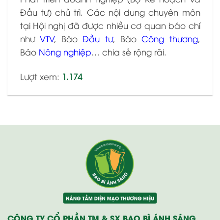
Đầu tư) chủ trì. Các nội dung chuyên môn
tại Hội nghị đã được nhiều cơ quan báo chí
như
VTV
, Báo
Đầu tư
, Báo
Công thương
,
Báo
Nông nghiệp
… chia sẻ rộng rãi.
Lượt xem:
1.174
CÔNG TY CỔ PHẦN TM & SX BAO BÌ ÁNH SÁNG