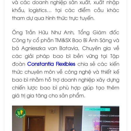
và các doanh nghiệp sản xuất, xuất nhập
khẩu, logistics… tại các điểm cầu khác
tham dự qua hình thức trực tuyến.
Ông Trần Hữu Như Anh, Tổng Giám đốc
Công ty cổ phần TM&SX Bao Bì Ánh Sáng và
bà Agnieszka van Batavia, Chuyên gia về
các giải pháp bao bì bền vững tại Tập
đoàn
Constantia Flexibles
chia sẻ các kiến
thức chuyên môn về công nghệ và thiết kế
bao bì nhằm hỗ trợ doanh nghiệp xây dựng
chiến lược bao bì phù hợp giúp tạo thêm
giá trị gia tăng cho sản phẩm.