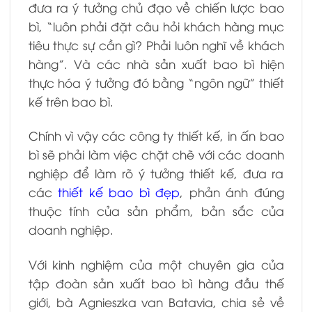
đưa ra ý tưởng chủ đạo về chiến lược bao
bì, “luôn phải đặt câu hỏi khách hàng mục
tiêu thực sự cần gì? Phải luôn nghĩ về khách
hàng”. Và các nhà sản xuất bao bì hiện
thực hóa ý tưởng đó bằng “ngôn ngữ” thiết
kế trên bao bì.
Chính vì vậy các công ty thiết kế, in ấn bao
bì sẽ phải làm việc chặt chẽ với các doanh
nghiệp để làm rõ ý tưởng thiết kế, đưa ra
các
thiết kế bao bì đẹp
, phản ánh đúng
thuộc tính của sản phẩm, bản sắc của
doanh nghiệp.
Với kinh nghiệm của một chuyên gia của
tập đoàn sản xuất bao bì hàng đầu thế
giới, bà Agnieszka van Batavia, chia sẻ
về