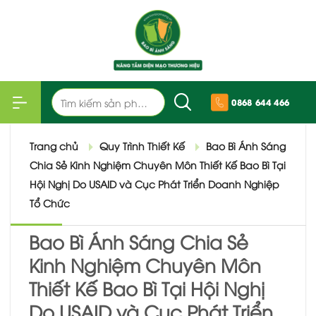
Bỏ
qua
nội
dung
Tìm
0868 644 466
kiếm:
Trang chủ
Quy Trình Thiết Kế
Bao Bì Ánh Sáng
Chia Sẻ Kinh Nghiệm Chuyên Môn Thiết Kế Bao Bì Tại
Hội Nghị Do USAID và Cục Phát Triển Doanh Nghiệp
Tổ Chức
Bao Bì Ánh Sáng Chia Sẻ
Kinh Nghiệm Chuyên Môn
Thiết Kế Bao Bì Tại Hội Nghị
Do USAID và Cục Phát Triển