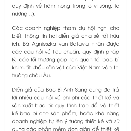
quy định về hâm nóng trong lò vi sóng, lò
nướng…).
Các doanh nghiệp tham dự hội nghị cho
biết, thông tin hai diễn giả chia sẻ rất hữu
ích. B
à Agnieszka van Batavia nhận
được
các câu hỏi về tiêu chuẩn, quy định pháp
lý, các lỗi thường gặp liên quan tới bao bì
khi xuất khẩu sản vật của Việt Nam vào thị
trường châu Âu.
Diễn giả của Bao Bì Ánh Sáng cũng đã trả
lời nhiều câu hỏi về chi phí của thiết kế và
sản xuất bao bì; quy trình trao đổi và thiết
kế bao bì cho sản phẩm; hoặc khả năng
doanh nghiệp tự lên ý tưởng thiết kế và sử
dụng các phần mềm đơn giản để thiết kế