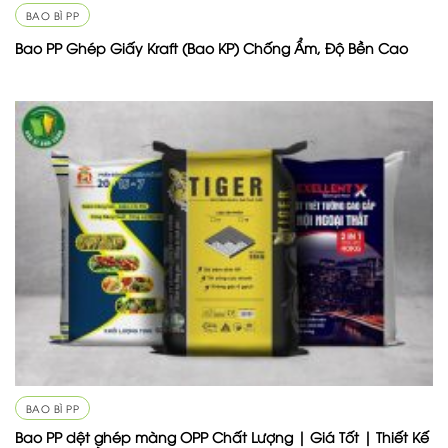
BAO BÌ PP
Bao PP Ghép Giấy Kraft (Bao KP) Chống Ẩm, Độ Bền Cao
BAO BÌ PP
Bao PP dệt ghép màng OPP Chất Lượng | Giá Tốt | Thiết Kế