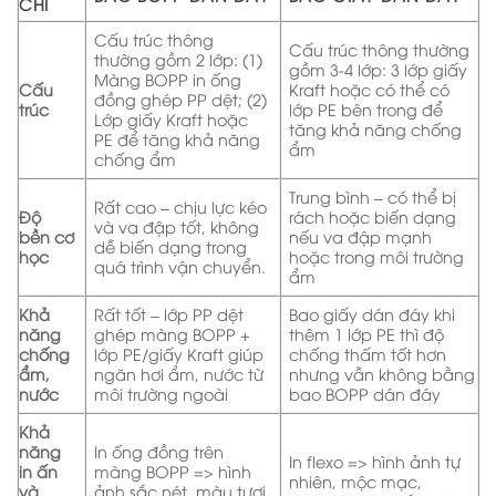
CHÍ
Cấu trúc thông
Cấu trúc thông thường
thường gồm 2 lớp: (1)
gồm 3-4 lớp: 3 lớp giấy
Màng BOPP in ống
Cấu
Kraft hoặc có thể có
đồng ghép PP dệt; (2)
trúc
lớp PE bên trong để
Lớp giấy Kraft hoặc
tăng khả năng chống
PE để tăng khả năng
ẩm
chống ẩm
Trung bình – có thể bị
Rất cao – chịu lực kéo
Độ
rách hoặc biến dạng
và va đập tốt, không
bền cơ
nếu va đập mạnh
dễ biến dạng trong
học
hoặc trong môi trường
quá trình vận chuyển.
ẩm
Khả
Rất tốt – lớp PP dệt
Bao giấy dán đáy khi
năng
ghép màng BOPP +
thêm 1 lớp PE thì độ
chống
lớp PE/giấy Kraft giúp
chống thấm tốt hơn
ẩm,
ngăn hơi ẩm, nước từ
nhưng vẫn không bằng
nước
môi trường ngoài
bao BOPP dán đáy
Khả
năng
In ống đồng trên
In flexo => hình ảnh tự
in ấn
màng BOPP => hình
nhiên, mộc mạc,
và
ảnh sắc nét, màu tươi