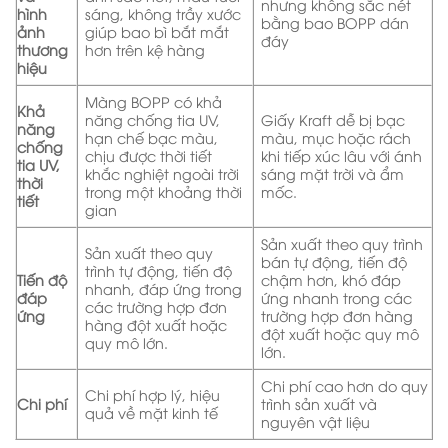
nhưng không sắc nét
hình
sáng, không trầy xước
bằng bao BOPP dán
ảnh
giúp bao bì bắt mắt
đáy
thương
hơn trên kệ hàng
hiệu
Màng BOPP có khả
Khả
năng chống tia UV,
Giấy Kraft dễ bị bạc
năng
hạn chế bạc màu,
màu, mục hoặc rách
chống
chịu được thời tiết
khi tiếp xúc lâu với ánh
tia UV,
khắc nghiệt ngoài trời
sáng mặt trời và ẩm
thời
trong một khoảng thời
mốc.
tiết
gian
Sản xuất theo quy trình
Sản xuất theo quy
bán tự động, tiến độ
trình tự động, tiến độ
Tiến độ
chậm hơn, khó đáp
nhanh, đáp ứng trong
đáp
ứng nhanh trong các
các trường hợp đơn
ứng
trường hợp đơn hàng
hàng đột xuất hoặc
đột xuất hoặc quy mô
quy mô lớn.
lớn.
Chi phí cao hơn do quy
Chi phí hợp lý, hiệu
Chi phí
trình sản xuất và
quả về mặt kinh tế
nguyên vật liệu