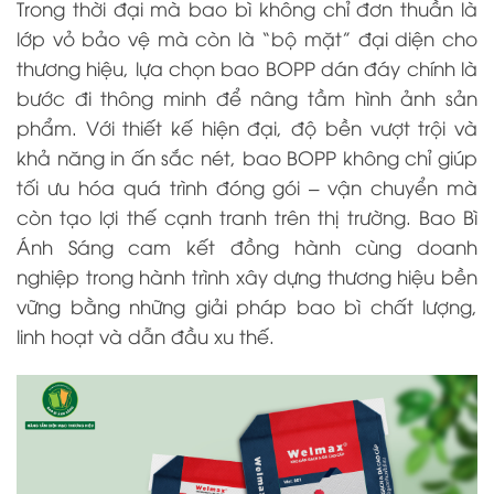
Trong thời đại mà bao bì không chỉ đơn thuần là
lớp vỏ bảo vệ mà còn là “bộ mặt” đại diện cho
thương hiệu, lựa chọn bao BOPP dán đáy chính là
bước đi thông minh để nâng tầm hình ảnh sản
phẩm. Với thiết kế hiện đại, độ bền vượt trội và
khả năng in ấn sắc nét, bao BOPP không chỉ giúp
tối ưu hóa quá trình đóng gói – vận chuyển mà
còn tạo lợi thế cạnh tranh trên thị trường. Bao Bì
Ánh Sáng cam kết đồng hành cùng doanh
nghiệp trong hành trình xây dựng thương hiệu bền
vững bằng những giải pháp bao bì chất lượng,
linh hoạt và dẫn đầu xu thế.