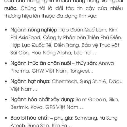
cao cho hàng nghìn khách hàng trong và ngoài
nước.
Chúng tôi là đối tác tin cậy của nhiều
thương hiệu lớn thuộc đa dạng lĩnh vực:
Ngành nông nghiệp:
Tập đoàn Quế Lâm, Kim
Phi AsiaFood, Công ty Phân bón Thiên Phú Điền,
Hợp Lực Quốc Tế, Điền Trang, Bảo vệ Thực vật
Sài Gòn, Hóa Nông Alpha, Lộc Trời…
Ngành thức ăn chăn nuôi – thủy sản:
Anova
Pharma, GHW Việt Nam, Tongwei…
Ngành hạt nhựa:
Chemtech, Sung Shin A, Dadu
Việt Nam…
Ngành hóa chất xây dựng:
Saint Gobain, Sika,
Bestmix, Kova, GPS Việt Nam…
Bao bì hóa chất – phụ gia:
Samyang, Yu Sung
Atech, Sung Shin, Kim Fa…