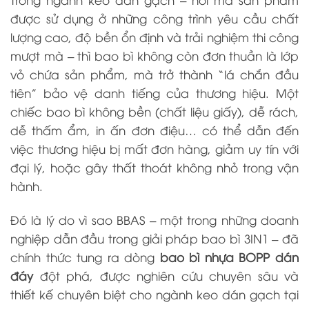
được sử dụng ở những công trình yêu cầu chất
lượng cao, độ bền ổn định và trải nghiệm thi công
mượt mà – thì bao bì không còn đơn thuần là lớp
vỏ chứa sản phẩm, mà trở thành “lá chắn đầu
tiên” bảo vệ danh tiếng của thương hiệu. Một
chiếc bao bì không bền (chất liệu giấy), dễ rách,
dễ thấm ẩm, in ấn đơn điệu… có thể dẫn đến
việc thương hiệu bị mất đơn hàng, giảm uy tín với
đại lý, hoặc gây thất thoát không nhỏ trong vận
hành.
Đó là lý do vì sao BBAS – một trong những doanh
nghiệp dẫn đầu trong giải pháp bao bì 3IN1 – đã
chính thức tung ra dòng
bao bì nhựa BOPP dán
đáy
đột phá, được nghiên cứu chuyên sâu và
thiết kế chuyên biệt cho ngành keo dán gạch tại