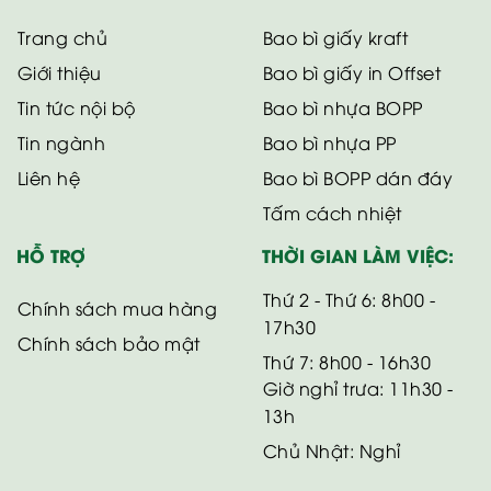
Trang chủ
Bao bì giấy kraft
Giới thiệu
Bao bì giấy in Offset
Tin tức nội bộ
Bao bì nhựa BOPP
Tin ngành
Bao bì nhựa PP
Liên hệ
Bao bì BOPP dán đáy
Tấm cách nhiệt
HỖ TRỢ
THỜI GIAN LÀM VIỆC:
Thứ 2 - Thứ 6: 8h00 -
Chính sách mua hàng
17h30
Chính sách bảo mật
Thứ 7: 8h00 - 16h30
Giờ nghỉ trưa: 11h30 -
13h
Chủ Nhật: Nghỉ