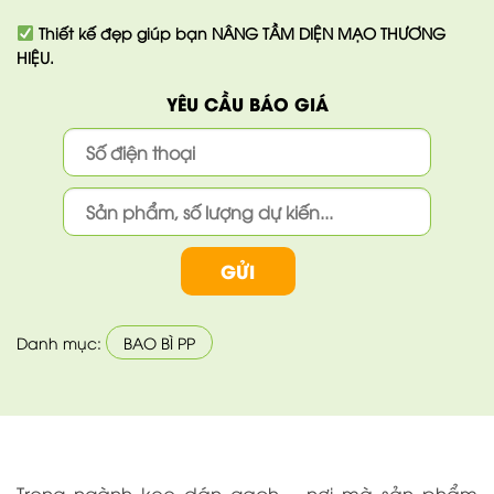
Thiết kế đẹp giúp bạn
NÂNG TẦM DIỆN MẠO THƯƠNG
HIỆU.
YÊU CẦU BÁO GIÁ
Danh mục:
BAO BÌ PP
Trong ngành keo dán gạch – nơi mà sản phẩm