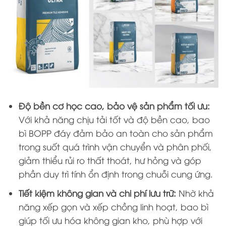
Độ bền cơ học cao, bảo vệ sản phẩm tối ưu:
Với khả năng chịu tải tốt và độ bền cao, bao
bì BOPP đáy đảm bảo an toàn cho sản phẩm
trong suốt quá trình vận chuyển và phân phối,
giảm thiểu rủi ro thất thoát, hư hỏng và góp
phần duy trì tính ổn định trong chuỗi cung ứng.
Tiết kiệm không gian và chi phí lưu trữ:
Nhờ khả
năng xếp gọn và xếp chồng linh hoạt, bao bì
giúp tối ưu hóa không gian kho, phù hợp với