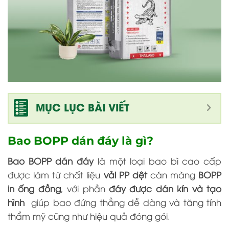
MỤC LỤC BÀI VIẾT
Bao BOPP dán đáy là gì?
Bao BOPP dán đáy
là một loại bao bì cao cấp
được làm từ chất liệu
vải PP dệt
cán màng
BOPP
in ống đồng
, với phần
đáy được dán kín và tạo
hình
giúp bao đứng thẳng dễ dàng và tăng tính
thẩm mỹ cũng như hiệu quả đóng gói.