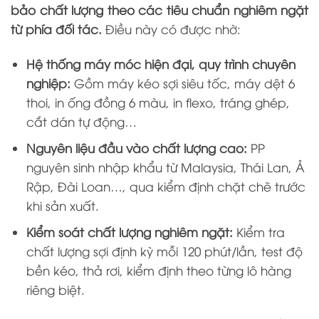
bảo chất lượng theo các tiêu chuẩn nghiêm ngặt
từ phía đối tác.
Điều này có được nhờ:
Hệ thống máy móc hiện đại, quy trình chuyên
nghiệp:
Gồm máy kéo sợi siêu tốc, máy dệt 6
thoi, in ống đồng 6 màu, in flexo, tráng ghép,
cắt dán tự động…
Nguyên liệu đầu vào chất lượng cao:
PP
nguyên sinh nhập khẩu từ Malaysia, Thái Lan, Ả
Rập, Đài Loan…, qua kiểm định chặt chẽ trước
khi sản xuất.
Kiểm soát chất lượng nghiêm ngặt:
Kiểm tra
chất lượng sợi định kỳ mỗi 120 phút/lần, test độ
bền kéo, thả rơi, kiểm định theo từng lô hàng
riêng biệt.