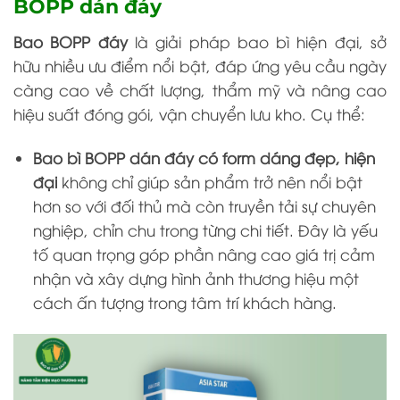
BOPP dán đáy
Bao BOPP đáy
là giải pháp bao bì hiện đại, sở
hữu nhiều ưu điểm nổi bật, đáp ứng yêu cầu ngày
càng cao về chất lượng, thẩm mỹ và nâng cao
hiệu suất đóng gói, vận chuyển lưu kho. Cụ thể:
Bao bì BOPP dán đáy có form dáng đẹp, hiện
đại
không chỉ giúp sản phẩm trở nên nổi bật
hơn so với đối thủ mà còn truyền tải sự chuyên
nghiệp, chỉn chu trong từng chi tiết. Đây là yếu
tố quan trọng góp phần nâng cao giá trị cảm
nhận và xây dựng hình ảnh thương hiệu một
cách ấn tượng trong tâm trí khách hàng.