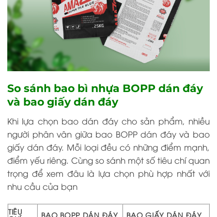
So sánh bao bì nhựa BOPP dán đáy
và bao giấy dán đáy
Khi lựa chọn bao dán đáy cho sản phẩm, nhiều
người phân vân giữa bao BOPP dán đáy và bao
giấy dán đáy. Mỗi loại đều có những điểm mạnh,
điểm yếu riêng. Cùng so sánh một số tiêu chí quan
trọng để xem đâu là lựa chọn phù hợp nhất với
nhu cầu của bạn
TIÊU
BAO BOPP DÁN ĐÁY
BAO GIẤY DÁN ĐÁY