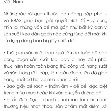
Việt Nam.
Những rắc rối quen thuộc bạn đang gặp phải –
và BBAS giúp bạn giải quyết triệt để:Hãy cùng
nhìn lại những vấn đề mà gần như bất kỳ đơn vị
sản xuất keo dán gạch nào cũng từng đối mặt khi
sử dụng dòng bao bì giấy nhiều lớp:
• Thời gian sản xuất bao quá lâu do toàn bộ các
công đoạn sản xuất loại bao bì này đều phải
thực hiện hoàn toàn bằng thủ công với năng suất
và sản lượng rất thấp, làm gián đoạn tiến độ giao
hàng, mất cơ hội với nhà phân phối.
• Bao giấy dễ rách – thấm ẩm – dễ bể, đặc biệt
trong mùa mưa hoặc khi vận chuyển đường dài.
• In ấn đơn điệu – nhanh phai màu, làm hình ảnh
thương hiệu nhạt nhòa, sản phẩm mất điểm với