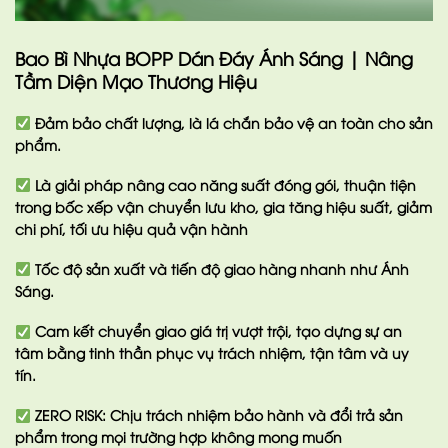
Bao Bì Nhựa BOPP Dán Đáy Ánh Sáng | Nâng
Tầm Diện Mạo Thương Hiệu
Đảm bảo chất lượng, là lá chắn bảo vệ an toàn cho sản
phẩm.
Là giải pháp nâng cao năng suất đóng gói, thuận tiện
trong bốc xếp vận chuyển lưu kho, gia tăng hiệu suất, giảm
chi phí, tối ưu hiệu quả vận hành
Tốc độ sản xuất và tiến độ giao hàng nhanh
như Ánh
Sáng.
Cam kết chuyển giao giá trị vượt trội
, tạo dựng sự an
tâm bằng tinh thần phục vụ trách nhiệm, tận tâm và uy
tín.
ZERO RISK
: Chịu trách nhiệm bảo hành và đổi trả sản
phẩm trong mọi trường hợp không mong muốn