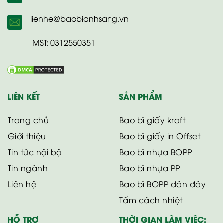
lienhe@baobianhsang.vn
MST: 0312550351
LIÊN KẾT
SẢN PHẨM
Trang chủ
Bao bì giấy kraft
Giới thiệu
Bao bì giấy in Offset
Tin tức nội bộ
Bao bì nhựa BOPP
Tin ngành
Bao bì nhựa PP
Liên hệ
Bao bì BOPP dán đáy
Tấm cách nhiệt
HỖ TRỢ
THỜI GIAN LÀM VIỆC: