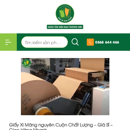
Bỏ
qua
nội
dung
Tìm
0868 644 466
kiếm:
Giấy Xi Măng nguyên Cuộn Chất Lượng – Giá Sỉ –
Giao Hàng Nhanh