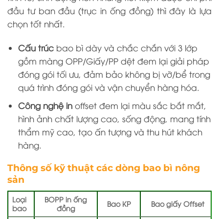
đầu tư ban đầu (trục in ống đồng) thì đây là lựa
chọn tốt nhất.
Cấu trúc
bao bì dày và chắc chắn với 3 lớp
gồm màng OPP/Giấy/PP dệt đem lại giải pháp
đóng gói tối ưu, đảm bảo không bị vỡ/bể trong
quá trình đóng gói và vận chuyển hàng hóa.
Công nghệ in
offset đem lại màu sắc bắt mắt,
hình ảnh chất lượng cao, sống động, mang tính
thẩm mỹ cao, tạo ấn tượng và thu hút khách
hàng.
Thông số kỹ thuật các dòng bao bì nông
sản
Loại
BOPP in ống
Bao KP
Bao giấy Offset
bao
đồng