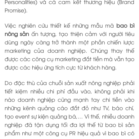
Personalities) và cả cam kết thương hiệu (Brand
Promise).
Việc nghiên cứu thiết kế những mẫu mã
bao bì
nông sản
ấn tượng, tạo thiện cảm với người tiêu
dùng ngày càng trở thành một phần chiến lược
marketing của doanh nghiệp. Chúng thay thế
được các công cụ marketing đắt tiền mà vẫn tạo
được các hiệu ứng tích cực từ khách hàng.
Do đặc thù của chuỗi sản xuất nông nghiệp phải
tiết kiệm nhiều chi phí đầu vào, không phải khi
nào doanh nghiệp cũng mạnh tay chi tiền vào
những kênh quảng cáo đắt đỏ như TV, báo chí,
tạo event sự kiện quảng bá,… Vì thế, nhiều doanh
nghiệp đã tận dụng tối đa lợi thế từ bao bì sản
phẩm như một công cụ PR hiệu quả vì bao bì có