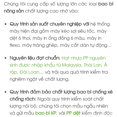
Chúng tôi cung cấp số lượng lớn các loại
bao bì
nông sản
chất lượng cao nhờ vào:
Quy trình sản xuất chuyên nghiệp với
hệ thống
máy hiện đại gồm máy kéo sợi siêu tốc, máy
dệt 6 thoi, máy in ống đồng 6 màu, máy in
flexo, máy tráng ghép, máy cắt dán tự động…
Nguyên liệu đạt chuẩn:
Hạt nhựa PP nguyên
sinh được nhập khẩu từ Malaysia, Thái Lan, Ả
rập, Đài Loan
… và trải qua quá trình kiểm tra
nghiêm ngặt về chất lượng.
Quy trình đảm bảo chất lượng bao bì chống xé
chống rách:
Ngoài quy trình kiểm soát chất
lượng nội bộ, chúng tôi chọn mẫu ngẫu nhiên
và gửi mẫu
bao bì KP
,
vải
PP dệt
kiểm định độc