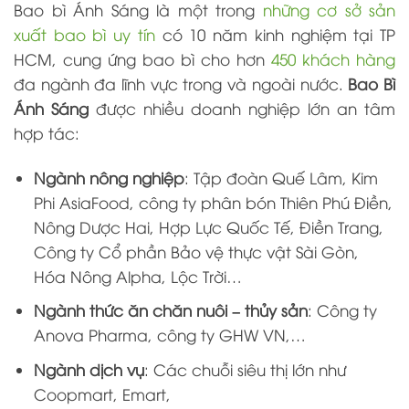
Bao bì Ánh Sáng là một trong
những cơ sở sản
xuất bao bì uy tín
có 10 năm kinh nghiệm tại TP
HCM, cung ứng bao bì cho hơn
450 khách hàng
đa ngành đa lĩnh vực trong và ngoài nước.
Bao Bì
Ánh Sáng
được nhiều doanh nghiệp lớn an tâm
hợp tác:
Ngành nông nghiệp
: Tập đoàn Quế Lâm,
Kim
Phi AsiaFood, công ty phân bón Thiên Phú Điền,
Nông Dược Hai, Hợp Lực Quốc Tế, Điền Trang,
Công ty Cổ phần Bảo vệ thực vật Sài Gòn,
Hóa Nông Alpha, Lộc Trời…
Ngành thức ăn chăn nuôi – thủy sản
: Công ty
Anova Pharma, công ty GHW VN,…
Ngành dịch vụ
: Các chuỗi siêu thị lớn như
Coopmart, Emart,