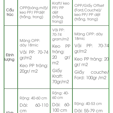
Kraft/ keo
OPP/Giấy Offset
OPP(bóng,mờ)/
PP/ PP
Cấu
(Ford,Couche)/
keo PP/ PPdệt
dệt
trúc
keo PP/ PP dệt
(trắng, trong)
(trắng,
(trắng, trong)
trong)
Vải PP:
Màng OPP: dày
70-74
18mic
gram/m2
Màng OPP:
dày 18mic
Vải PP: 70-74
Keo PP
gr/m2
tráng:
Vải PP: 70-74
Định
20 gr/
gr/m2
Keo PP tráng: 20
lượng
m2
gr/ m2
Keo PP tráng:
Giấy
20gr/ m2
Giấy couche/
Kraft:
Ford: 100gr /m2
70gr/m2
Rộng: 40-
60 cm
Rộng: 40-60 cm
Rộng: 40-53 cm
Dài: 60-
Dài: 60-110
100 cm
cm
Dài: 55-79 cm
Kích