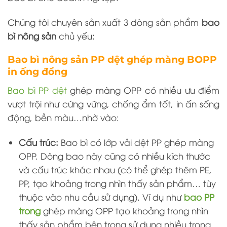
Chúng tôi chuyên sản xuất 3 dòng sản phẩm
bao
bì nông sản
chủ yếu:
Bao bì nông sản PP dệt ghép màng BOPP
in ống đồng
Bao bì PP dệt
ghép màng OPP
có nhiều ưu điểm
vượt trội như cứng vững, chống ẩm tốt, in ấn sống
động, bền màu…nhờ vào:
Cấu trúc:
Bao bì có lớp vải dệt PP ghép màng
OPP. Dòng bao này cũng có nhiều kích thước
và cấu trúc khác nhau (có thể ghép thêm PE,
PP, tạo khoảng trong nhìn thấy sản phẩm… tùy
thuộc vào nhu cầu sử dụng). Ví dụ như
bao PP
trong
ghép màng OPP tạo khoảng trong nhìn
thấy sản phẩm bên trong sử dụng nhiều trong