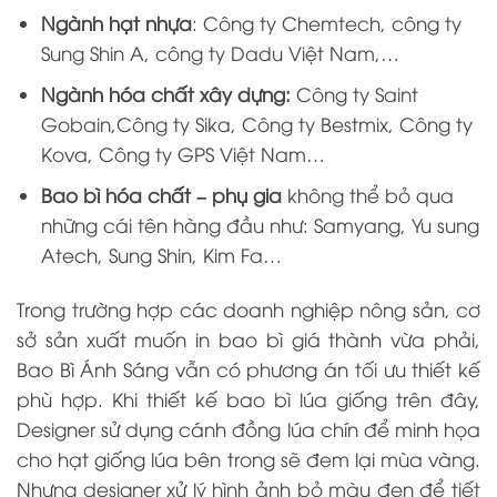
Ngành hạt nhựa
: Công ty Chemtech, công ty
Sung Shin A, công ty Dadu Việt Nam,…
Ngành hóa chất xây dựng
:
Công ty
Saint
Gobain,Công ty Sika, Công ty Bestmix, Công ty
Kova, Công ty GPS Việt Nam…
Bao bì hóa chất – phụ gia
không thể bỏ qua
những cái tên hàng đầu như: Samyang, Yu sung
Atech,
Sung Shin, Kim Fa…
Trong trường hợp các doanh nghiệp nông sản, cơ
sở sản xuất muốn in bao bì giá thành vừa phải,
Bao Bì Ánh Sáng vẫn có phương án tối ưu thiết kế
phù hợp.
K
hi thiết kế bao bì lúa giống trên đây,
Designer sử dụng cánh đồng lúa chín để minh họa
cho hạt giống lúa bên trong sẽ đem lại mùa vàng.
Nhưng designer xử lý hình ảnh bỏ màu đen để tiết