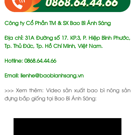
Công ty Cổ Phần TM & SX Bao Bì Ánh Sáng
Địa chỉ: 31A Đường số 17. KP.3, P. Hiệp Bình Phước,
Tp. Thủ Đức, Tp. Hồ Chí Minh, Việt Nam.
Hotline: 0868.64.44.66
Email: lienhe@baobianhsang.vn
>>> Xem thêm: Video sản xuất bao bì nông sản
đựng bắp giống tại Bao Bì Ánh Sáng: