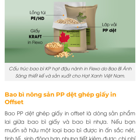
Cấu trúc bao bì KP hạt đậu nành in Flexo do Bao Bì Ánh
Sáng thiết kế và sản xuất cho Hạt Xanh Việt Nam.
Bao bì nông sản PP dệt ghép giấy in
Offset
Bao PP dệt ghép giấy in offset
là dòng sản phẩm
lai giữa bao bì giấy và bao bì nhựa. Nếu bạn
muốn sở hữu một loại bao bì được in ấn sắc nét,
tinh tế, sinh động hơn nhưng tiết kiệm được chi phí