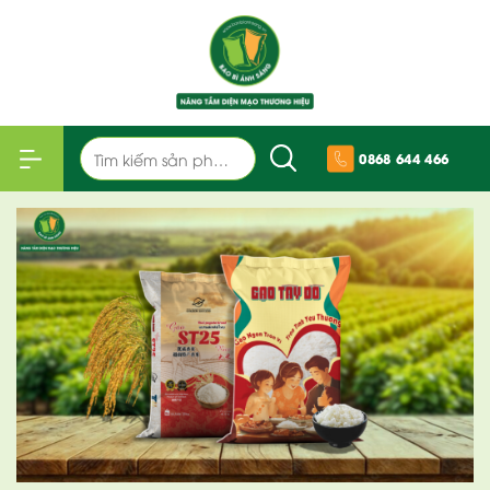
Bỏ
qua
nội
dung
Tìm
0868 644 466
kiếm: