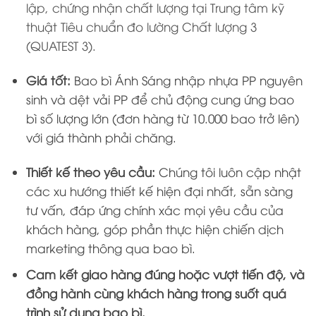
lập, chứng nhận chất lượng tại Trung tâm kỹ
thuật Tiêu chuẩn đo lường Chất lượng 3
(QUATEST 3).
Giá tốt:
Bao bì Ánh Sáng nhập nhựa PP nguyên
sinh và dệt vải PP để chủ động cung ứng bao
bì số lượng lớn (đơn hàng từ 10.000 bao trở lên)
với giá thành phải chăng.
Thiết kế theo yêu cầu:
Chúng tôi luôn cập nhật
các xu hướng thiết kế hiện đại nhất, sẵn sàng
tư vấn, đáp ứng chính xác mọi yêu cầu của
khách hàng, góp phần thực hiện chiến dịch
marketing thông qua bao bì.
Cam kết giao hàng đúng hoặc vượt tiến độ, và
đồng hành cùng khách hàng trong suốt quá
trình sử dụng bao bì.