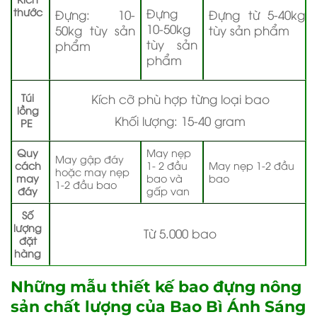
thước
Đựng
Đựng: 10-
Đựng từ 5-40kg
10-50kg
50kg tùy sản
tùy sản phẩm
tùy sản
phẩm
phẩm
Túi
Kích cỡ phù hợp từng loại bao
lồng
Khối lượng: 15-40 gram
PE
Quy
May nẹp
May gập đáy
cách
1- 2 đầu
May nẹp 1-2 đầu
hoặc may nẹp
may
bao và
bao
1-2 đầu bao
đáy
gấp van
Số
lượng
Từ 5.000 bao
đặt
hàng
Những mẫu thiết kế bao đựng nông
sản chất lượng của Bao Bì Ánh Sáng