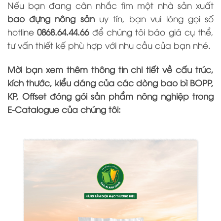
Nếu bạn đang cân nhắc tìm một nhà sản xuất
bao đựng nông sản
uy tín, bạn vui lòng gọi số
hotline
0868.64.44.66
để chúng tôi báo giá cụ thể,
tư vấn thiết kế phù hợp với nhu cầu của bạn nhé.
Mời bạn xem thêm thông tin chi tiết về cấu trúc,
kích thước, kiểu dáng của các dòng bao bì BOPP,
KP, Offset đóng gói sản phẩm nông nghiệp trong
E-Catalogue của chúng tôi: