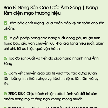
Bao Bì Nông Sản Cao Cấp Ánh Sáng | Nâng
tầm diện mạo thương hiệu
Đảm bảo chất lượng, là lá chắn bảo vệ an toàn cho sản
phẩm.
Là giải pháp nâng cao năng suất đóng gói, thuận tiện
trong bốc xếp vận chuyển lưu kho, gia tăng hiệu suất, giảm
chi phí, tối ưu hiệu quả vận hành
Tốc độ sản xuất và tiến độ giao hàng nhanh
như Ánh
Sáng
Cam kết chuyển giao giá trị vượt trội
, tạo dựng sự an
tâm bằng tinh thần phục vụ trách nhiệm, tận tâm và uy
tín.
ZERO RISK
: Chịu trách nhiệm bảo hành và đổi trả sản
phẩm trong mọi trường hợp không mong muốn