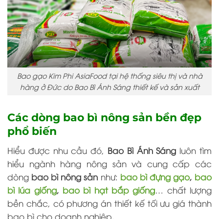
Bao gạo Kim Phi AsiaFood tại hệ thống siêu thị và nhà
hàng ở Đức do Bao Bì Ánh Sáng thiết kế và sản xuất
Các dòng bao bì nông sản bền đẹp
phổ biến
Hiểu được nhu cầu đó,
Bao Bì Ánh Sáng
luôn tìm
hiểu ngành hàng nông sản và cung cấp các
dòng
bao bì nông sản
như:
bao bì đựng gạo
,
bao
bì lúa giống
,
bao bì hạt bắp giống
… chất lượng
bền chắc, có phương án thiết kế tối ưu giá thành
bao bì cho doanh nghiệp.