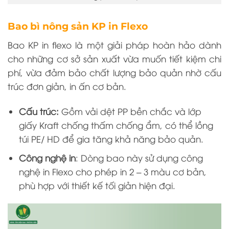
Bao bì nông sản KP in Flexo
Bao KP in flexo
là một giải pháp hoàn hảo dành
cho những cơ sở sản xuất vừa muốn tiết kiệm chi
phí, vừa đảm bảo chất lượng bảo quản nhờ cấu
trúc đơn giản, in ấn cơ bản.
Cấu trúc:
Gồm vải dệt PP bền chắc và lớp
giấy Kraft chống thấm chống ẩm, có thể lồng
túi PE/ HD để gia tăng khả năng bảo quản.
Công nghệ in
: Dòng bao này sử dụng công
nghệ in Flexo cho phép in 2 – 3 màu cơ bản,
phù hợp với thiết kế tối giản hiện đại.