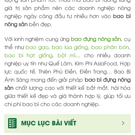
giá trị sản phẩm nên các doanh nghiệp nông
nghiệp ngày càng đầu tư nhiều hơn vào
bao bì
nông sản
bền đẹp.
Với kinh nghiệm cung ứng
bao đựng nông sản
, cụ
thể như
bao gạo
,
bao lúa giống
,
bao phân bón
,
bao bì hạt giống
,
bột mì
… cho nhiều doanh
nghiệp uy tín như Quế Lâm, Kim Phi AsiaFood, Hợp
lực quốc tế, Thiên Phú Điền, Điền Trang… Bao Bì
Ánh Sáng mang đến giải pháp
bao bì đựng nông
sản
chất lượng cao với thiết kế bắt mắt, hài hòa
giữa thiết kế đẹp và giá thành hợp lý, giúp tối ưu
chi phí bao bì cho các doanh nghiệp.
MỤC LỤC BÀI VIẾT