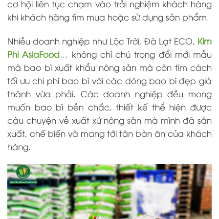
cơ hội liên tục chạm vào trải nghiệm khách hàng
khi khách hàng tìm mua hoặc sử dụng sản phẩm.
Nhiều doanh nghiệp như Lộc Trời, Đà Lạt ECO,
Kim
Phi AsiaFood
… không chỉ chú trọng đổi mới mẫu
mã bao bì xuất khẩu nông sản mà còn tìm cách
tối ưu chi phí bao bì với
các dòng bao bì đẹp giá
thành vừa phải
. Các doanh nghiệp đều mong
muốn bao bì bền chắc, thiết kế thể hiện được
câu chuyện về xuất xứ nông sản mà mình đã sản
xuất, chế biến và mang tới tận bàn ăn của khách
hàng.