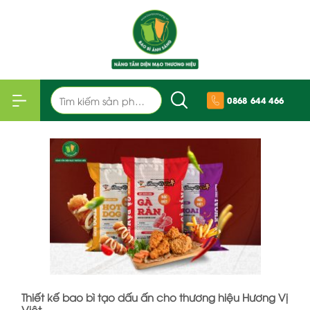
Bỏ
qua
nội
dung
Tìm
0868 644 466
kiếm:
Thiết kế bao bì tạo dấu ấn cho thương hiệu Hương Vị
Việt