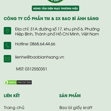
CÔNG TY CỔ PHẦN TM & SX BAO BÌ ÁNH SÁNG
Địa chỉ: 31A đường số 17, khu phố 6, Phường
Hiệp Bình, Thành phố Hồ Chí Minh, Việt Nam
Hotline: 0868.64.44.66
lienhe@baobianhsang.vn
MST: 0312550351
LIÊN KẾT
SẢN PHẨM
Trang chủ
Bao bì giấy kraft