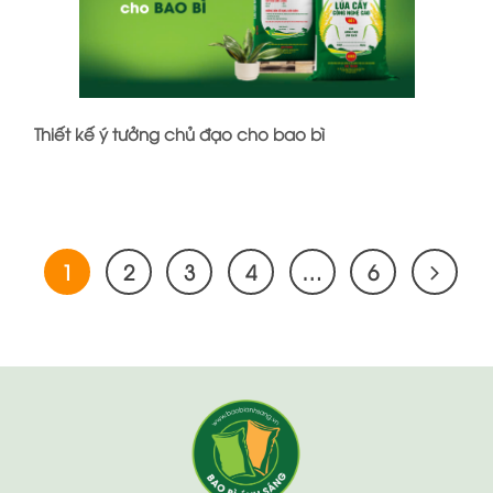
Thiết kế ý tưởng chủ đạo cho bao bì
1
2
3
4
…
6