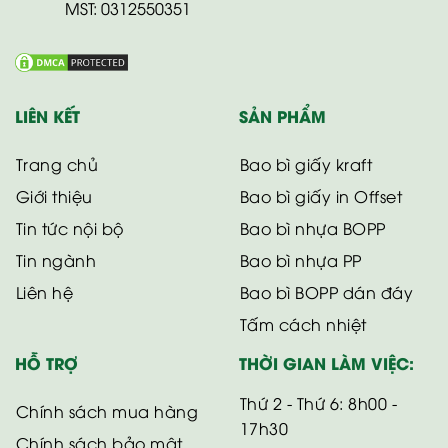
MST: 0312550351
LIÊN KẾT
SẢN PHẨM
Trang chủ
Bao bì giấy kraft
Giới thiệu
Bao bì giấy in Offset
Tin tức nội bộ
Bao bì nhựa BOPP
Tin ngành
Bao bì nhựa PP
Liên hệ
Bao bì BOPP dán đáy
Tấm cách nhiệt
HỖ TRỢ
THỜI GIAN LÀM VIỆC:
Thứ 2 - Thứ 6: 8h00 -
Chính sách mua hàng
17h30
Chính sách bảo mật