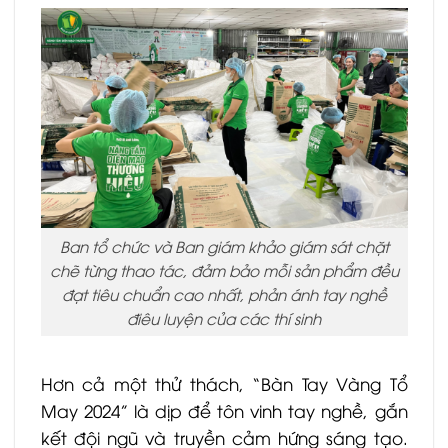
Ban tổ chức và Ban giám khảo giám sát chặt
chẽ từng thao tác, đảm bảo mỗi sản phẩm đều
đạt tiêu chuẩn cao nhất, phản ánh tay nghề
điêu luyện của các thí sinh
Hơn cả một thử thách, “Bàn Tay Vàng Tổ
May 2024” là dịp để tôn vinh tay nghề, gắn
kết đội ngũ và truyền cảm hứng sáng tạo.