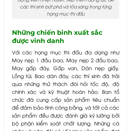
các thí sinh bứt phá và tỏa sáng trong từng
hạng mục thi đấu
Những chiến binh xuất sắc
được vinh danh
Với các hạng mục thi đấu đa dạng như
May nẹp 1 đầu bao, May nẹp 2 đầu bao,
May gấp đáy, Gấp van, Dán nẹp giấy,
Lồng túi, Bao dán đáy, các thí sinh đã trải
qua những thử thách đòi hỏi tốc độ, độ
chính xác và kỹ thuật hoàn hảo. Ban tổ
chức đã cung cấp sản phẩm tiêu chuẩn
để đảm bảo tính công bằng, và tất cả các
sản phẩm đều được đánh giá kỹ lưỡng bởi
bộ phận kiểm soát chất lượng. Những cá