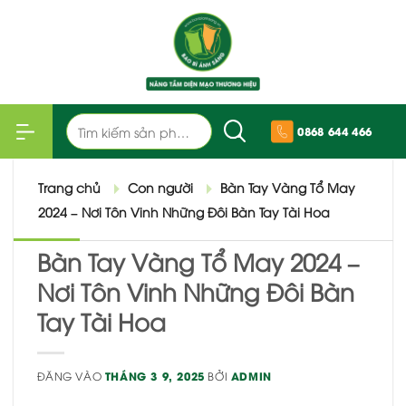
Bỏ
qua
nội
dung
Tìm
0868 644 466
kiếm:
Trang chủ
Con người
Bàn Tay Vàng Tổ May
2024 – Nơi Tôn Vinh Những Đôi Bàn Tay Tài Hoa
Bàn Tay Vàng Tổ May 2024 –
Nơi Tôn Vinh Những Đôi Bàn
Tay Tài Hoa
ĐĂNG VÀO
THÁNG 3 9, 2025
BỞI
ADMIN