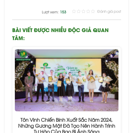
Đánh giá post
Lượt xem:
153
BÀI VIẾT ĐƯỢC NHIỀU ĐỘC GIẢ QUAN
TÂM:
Tôn Vinh Chiến Binh Xuất Sắc Năm 2024,
Những Gương Mặt Đã Tạo Nên Hành Trình
Tự Hào Của Bao Bì Ánh Sáng