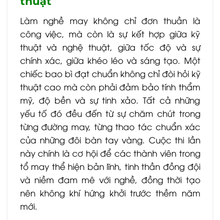
thuật
Làm nghề may không chỉ đơn thuần là
công việc, mà còn là sự kết hợp giữa kỹ
thuật và nghệ thuật, giữa tốc độ và sự
chính xác, giữa khéo léo và sáng tạo. Một
chiếc bao bì đạt chuẩn không chỉ đòi hỏi kỹ
thuật cao mà còn phải đảm bảo tính thẩm
mỹ, độ bền và sự tinh xảo. Tất cả những
yếu tố đó đều đến từ sự chăm chút trong
từng đường may, từng thao tác chuẩn xác
của những đôi bàn tay vàng. Cuộc thi lần
này chính là cơ hội để các thành viên trong
tổ may thể hiện bản lĩnh, tinh thần đồng đội
và niềm đam mê với nghề, đồng thời tạo
nên không khí hứng khởi trước thềm năm
mới.