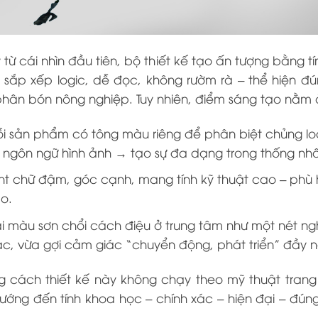
từ cái nhìn đầu tiên, bộ thiết kế tạo ấn tượng bằng 
 sắp xếp logic, dễ đọc, không rườm rà – thể hiện 
hân bón nông nghiệp. Tuy nhiên, điểm sáng tạo nằm ở
i sản phẩm có tông màu riêng
để phân biệt chủng loạ
 ngôn ngữ hình ảnh → tạo sự đa dạng trong thống nhấ
nt chữ đậm, góc cạnh
, mang tính kỹ thuật cao – ph
o.
i màu sơn chổi cách điệu ở trung tâm
như một nét ngh
ác, vừa gợi cảm giác “chuyển động, phát triển” đầy n
g cách thiết kế này không chạy theo mỹ thuật trang
ớng đến tính khoa học – chính xác – hiện đại – đún