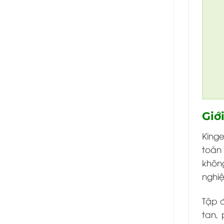
Giớ
King
toàn 
khôn
nghiệ
Tập 
tan, 