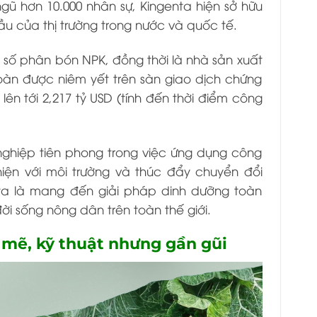
gũ hơn 10.000 nhân sự, Kingenta hiện sở hữu
u của thị trường trong nước và quốc tế.
 số phân bón NPK, đồng thời là nhà sản xuất
đoàn được niêm yết trên sàn giao dịch chứng
ên tới 2,217 tỷ USD (tính đến thời điểm công
nghiệp tiên phong trong việc ứng dụng công
hiện với môi trường và thúc đẩy chuyển đổi
ta là mang đến giải pháp dinh dưỡng toàn
i sống nông dân trên toàn thế giới.
 mẽ, kỹ thuật nhưng gần gũi