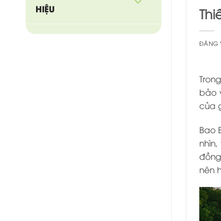
HIỆU
Thi
ĐĂNG
Tron
bảo 
của g
Bao 
nhìn,
đồng
nên h