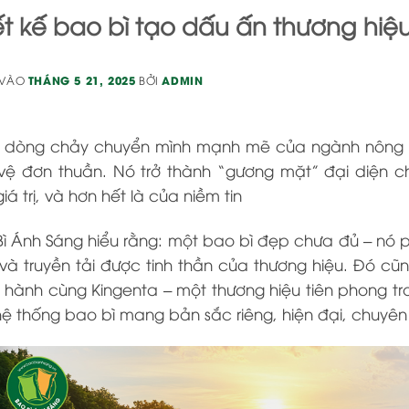
ết kế bao bì tạo dấu ấn thương hiệ
 VÀO
THÁNG 5 21, 2025
BỞI
ADMIN
g dòng chảy chuyển mình mạnh mẽ của ngành nông ng
vệ đơn thuần. Nó trở thành “gương mặt” đại diện ch
iá trị, và hơn hết là của niềm tin
Bì Ánh Sáng
hiểu rằng: một bao bì đẹp chưa đủ – nó 
 và truyền tải được tinh thần của thương hiệu. Đó cũn
 hành cùng Kingenta – một thương hiệu tiên phong t
ệ thống bao bì mang bản sắc riêng, hiện đại, chuyê