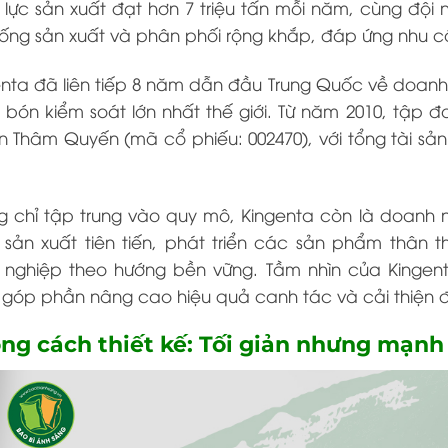
lực sản xuất đạt hơn 7 triệu tấn mỗi năm, cùng đội n
ống sản xuất và phân phối rộng khắp, đáp ứng nhu cầ
nta đã liên tiếp 8 năm dẫn đầu Trung Quốc về doanh
bón kiểm soát lớn nhất thế giới. Từ năm 2010, tập 
 Thâm Quyến (mã cổ phiếu: 002470), với tổng tài sản l
g chỉ tập trung vào quy mô, Kingenta còn là doanh 
sản xuất tiên tiến, phát triển các sản phẩm thân t
 nghiệp theo hướng bền vững. Tầm nhìn của Kingen
 góp phần nâng cao hiệu quả canh tác và cải thiện đờ
ng cách thiết kế: Tối giản nhưng mạnh