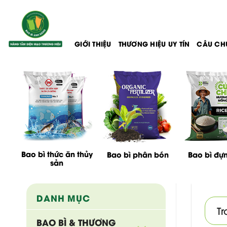
Bỏ
qua
nội
dung
GIỚI THIỆU
THƯƠNG HIỆU UY TÍN
CÂU CH
Bao bì thức ăn thủy
Bao bì phân bón
Bao bì đự
sản
DANH MỤC
Tr
BAO BÌ & THƯƠNG