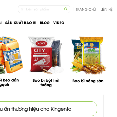
Tìm
TRANG CHỦ
LIÊN HỆ
kiếm:
Ì
SẢN XUẤT BAO BÌ
BLOG
VIDEO
ì keo dán
Bao bì bột trét
Bao bì nông sản
gạch
tường
ấu ấn thương hiệu cho Kingenta