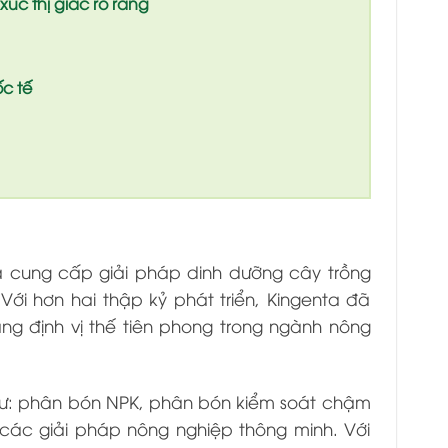
c thị giác rõ ràng
ốc tế
à cung cấp giải pháp dinh dưỡng cây trồng
Với hơn hai thập kỷ phát triển, Kingenta đã
g định vị thế tiên phong trong ngành nông
ư: phân bón NPK, phân bón kiểm soát chậm
 các giải pháp nông nghiệp thông minh. Với