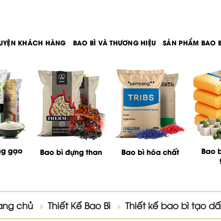
UYỆN KHÁCH HÀNG
BAO BÌ VÀ THƯƠNG HIỆU
SẢN PHẨM BAO B
ng gạo
Bao b
Bao bì đựng than
Bao bì hóa chất
ang chủ
Thiết Kế Bao Bì
Thiết kế bao bì tạo d