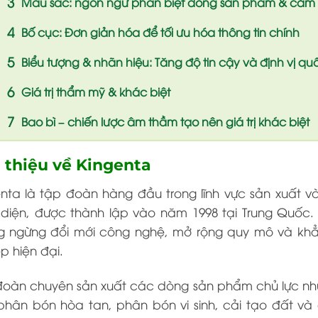
Màu sắc: ngôn ngữ phân biệt dòng sản phẩm & cảm xú
Bố cục: Đơn giản hóa để tối ưu hóa thông tin chính
Biểu tượng & nhãn hiệu: Tăng độ tin cậy và định vị qu
Giá trị thẩm mỹ & khác biệt
Bao bì – chiến lược âm thầm tạo nên giá trị khác biệt
i thiệu về Kingenta
enta
là tập đoàn hàng đầu trong lĩnh vực sản xuất v
diện, được thành lập vào năm 1998 tại Trung Quốc. 
g ngừng đổi mới công nghệ, mở rộng quy mô và khẳn
p hiện đại.
đoàn chuyên sản xuất các dòng sản phẩm chủ lực nh
phân bón hòa tan, phân bón vi sinh, cải tạo đất và