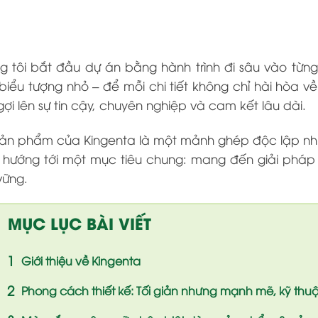
 tôi bắt đầu dự án bằng hành trình đi sâu vào từng
biểu tượng nhỏ – để mỗi chi tiết không chỉ hài hòa
gợi lên sự tin cậy, chuyên nghiệp và cam kết lâu dài.
sản phẩm của Kingenta là một mảnh ghép độc lập nh
 hướng tới một mục tiêu chung: mang đến giải pháp
vững.
MỤC LỤC BÀI VIẾT
Giới thiệu về Kingenta
Phong cách thiết kế: Tối giản nhưng mạnh mẽ, kỹ thu