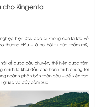
u cho Kingenta
hiệp hiện đại, bao bì không còn là lớp vỏ
o thương hiệu – là nơi hội tụ của thẩm mỹ,
phải kể được câu chuyện, thể hiện được tầm
g chính là khởi đầu cho hành trình chúng tôi
rong ngành phân bón toàn cầu – để kiến tạo
n nghiệp và đầy cảm xúc