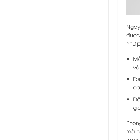
Ngay 
được
như p
Mỗ
và
Fo
ca
Dả
gi
Phon
mà hư
minh.