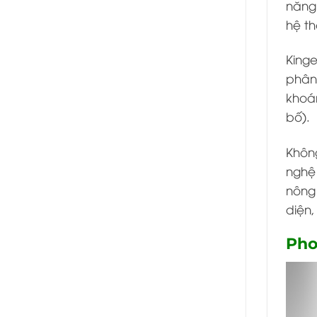
năng 
hệ th
Kinge
phân 
khoán
bố).
Khôn
nghệ 
nông
diện,
Pho