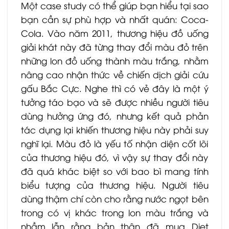
Một case study có thể giúp bạn hiểu tại sao
bạn cần sự phù hợp và nhất quán: Coca-
Cola. Vào năm 2011, thương hiệu đồ uống
giải khát này đã từng thay đổi màu đỏ trên
những lon đồ uống thành màu trắng, nhằm
nâng cao nhận thức về chiến dịch giải cứu
gấu Bắc Cực. Nghe thì có vẻ đây là một ý
tưởng táo bạo và sẽ được nhiều người tiêu
dùng hưởng ứng đó, nhưng kết quả phản
tác dụng lại khiến thương hiệu này phải suy
nghĩ lại. Màu đỏ là yếu tố nhận diện cốt lõi
của thương hiệu đó, vì vậy sự thay đổi này
đã quá khác biệt so với bao bì mang tính
biểu tượng của thương hiệu. Người tiêu
dùng thậm chí còn cho rằng nước ngọt bên
trong có vị khác trong lon màu trắng và
nhầm lẫn rằng bản thân đã mua Diet