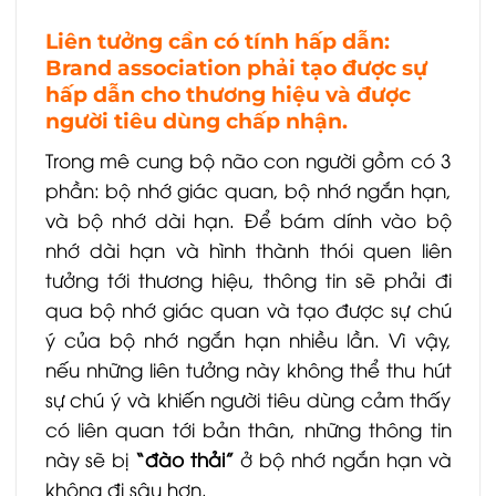
Liên tưởng cần có tính hấp dẫn:
Brand association phải tạo được sự
hấp dẫn cho thương hiệu và được
người tiêu dùng chấp nhận.
Trong mê cung bộ não con người gồm có 3
phần: bộ nhớ giác quan, bộ nhớ ngắn hạn,
và bộ nhớ dài hạn. Để bám dính vào bộ
nhớ dài hạn và hình thành thói quen liên
tưởng tới thương hiệu, thông tin sẽ phải đi
qua bộ nhớ giác quan và tạo được sự chú
ý của bộ nhớ ngắn hạn nhiều lần. Vì vậy,
nếu những liên tưởng này không thể thu hút
sự chú ý và khiến người tiêu dùng cảm thấy
có liên quan tới bản thân, những thông tin
này sẽ bị
“đào thải”
ở bộ nhớ ngắn hạn và
không đi sâu hơn.