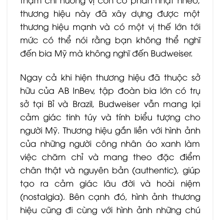
thương hiệu này đã xây dựng được một
thương hiệu mạnh và có một vị thế lớn tới
mức có thể nói rằng bạn không thể nghĩ
đến bia Mỹ mà không nghĩ đến Budweiser.
Ngay cả khi hiện thương hiệu đã thuộc sở
hữu của AB InBev, tập đoàn bia lớn có trụ
sở tại Bỉ và Brazil, Budweiser vẫn mang lại
cảm giác tinh túy và tính biểu tượng cho
người Mỹ. Thương hiệu gắn liền với hình ảnh
của những người công nhân áo xanh làm
việc chăm chỉ và mang theo đặc điểm
chân thật và nguyên bản (authentic), giúp
tạo ra cảm giác lâu đời và hoài niệm
(nostalgia). Bên cạnh đó, hình ảnh thương
hiệu cũng đi cùng với hình ảnh những chú