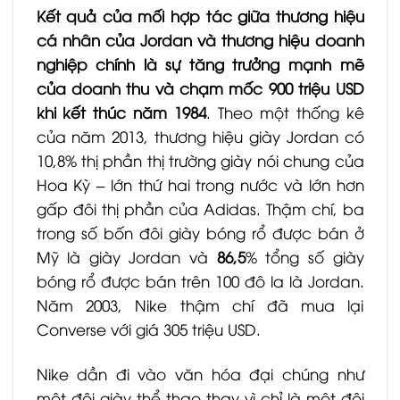
Kết quả của mối hợp tác giữa thương hiệu
cá nhân của Jordan và thương hiệu doanh
nghiệp chính là sự tăng trưởng mạnh mẽ
của doanh thu và chạm mốc 900 triệu USD
khi kết thúc năm 1984
. Theo một thống kê
của năm 2013, thương hiệu giày Jordan có
10,8% thị phần thị trường giày nói chung của
Hoa Kỳ – lớn thứ hai trong nước và lớn hơn
gấp đôi thị phần của Adidas. Thậm chí, ba
trong số bốn đôi giày bóng rổ được bán ở
Mỹ là giày Jordan và
86,5
% tổng số giày
bóng rổ được bán trên 100 đô la là Jordan.
Năm 2003, Nike thậm chí đã mua lại
Converse với giá 305 triệu USD.
Nike dần đi vào văn hóa đại chúng như
một đôi giày thể thao thay vì chỉ là một đôi