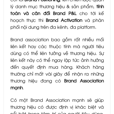
lý danh mục thương hiệu & sản phẩm,
tính
toán và cân đối Brand P&L
cho tới kế
hoạch thực thi
Brand Activation
và phân
phối nội dung trên đa kênh, đa platform.
Brand association bao gồm rất nhiều mối
liên kết hay các thuộc tính mà người tiêu
dùng có thể liên tưởng về thương hiệu. Sự
liên kết này có thể ngay lập tức ảnh hưởng
đến quyết định mua hàng. Khách hàng
thường chỉ mất vài giây để nhận ra những
thương hiệu đang có
Brand Association
mạnh
.
Có một Brand Association mạnh sẽ giúp
thương hiệu có được định vị khác biệt và
nổi bật trong tâm trí của người tiêu dùng,