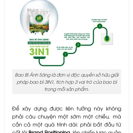
Bao Bì Ánh Sáng là đơn vị độc quyền sở hữu giải
pháp bao bì 3IN1, tích hợp 3 vai trò của bao bì
trong mỗi sản phẩm.
Để xây dựng được liên tưởng này không
phải câu chuyện một sớm một chiều, mà
cần cả một quá trình dài: phải bắt đầu từ
cốt lõi
Brand Positioning
, lên chiến lược quản