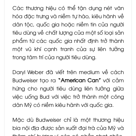
Các thương hiệu có thể tận dụng nét văn
hóa đặc trưng và niềm tự hào, kiêu hãnh về
dân tộc, quốc gia hoặc niềm tin của người
tiêu dùng về chất lượng của một số loại sản
phẩm từ các quốc gia nhất định trở thành
một vũ khí cạnh tranh của sự liên tưởng
trong tâm trí của người tiêu dùng.
Daryl Weber đã viết trên medium về cách
Budweiser tạo ra
“American Can”
với cảm
hứng cho người tiêu dùng liên tưởng giữa
việc uống Bud với việc trở thành một công
dân Mỹ có niềm kiêu hãnh với quốc gia.
Mặc dù Budweiser chỉ là một thương hiệu
bia nội địa được sản xuất đại trà của Mỹ và
thậm chí hương vị còn có phần nhạt nhẽo,