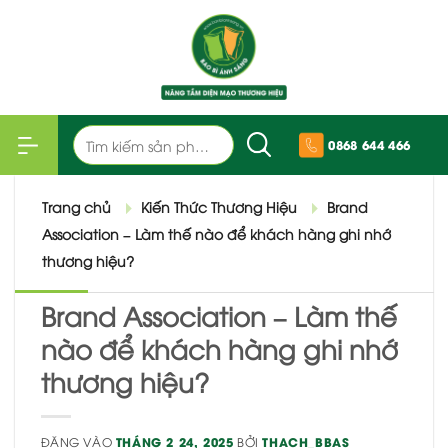
Bỏ
qua
nội
dung
Tìm
0868 644 466
kiếm:
Trang chủ
Kiến Thức Thương Hiệu
Brand
Association – Làm thế nào để khách hàng ghi nhớ
thương hiệu?
Brand Association – Làm thế
nào để khách hàng ghi nhớ
thương hiệu?
ĐĂNG VÀO
THÁNG 2 24, 2025
BỞI
THACH_BBAS