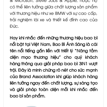
& Microsoft, Steve Jobs & Apple, hoặc họ
có thể liên tưởng giữa chất lượng sản phẩm
với thương hiệu như xe BMW với sự cao cấp,
trải nghiệm lái xe và thiết kế đỉnh cao của
Đức.
Hay khi nhắc đến những thương hiệu bao bì
nổi bật tại Việt Nam, Bao Bì Ánh Sáng là cái
tên nổi tiếng gắn liền với triết lý “Nâng tầm
diện mạo thương hiệu” cho quý khách
hàng thông qua giải pháp bao bì 3IN1 vượt
trội. Đây là minh chứng rõ nét cho sức mạnh
của Brand Association khi giúp khách hàng
liên tưởng ngay đến chất lượng, sự sáng tạo
và giải pháp toàn diện mỗi khi nhắc đến
bao bì sản phẩm.