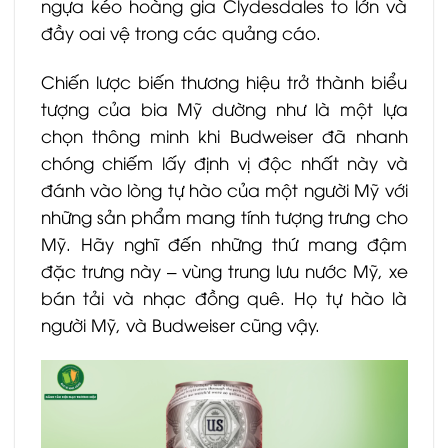
ngựa kéo hoàng gia Clydesdales to lớn và
đầy oai vệ trong các quảng cáo.
Chiến lược biến thương hiệu trở thành biểu
tượng của bia Mỹ dường như là một lựa
chọn thông minh khi Budweiser đã nhanh
chóng chiếm lấy định vị độc nhất này và
đánh vào lòng tự hào của một người Mỹ với
những sản phẩm mang tính tượng trưng cho
Mỹ. Hãy nghĩ đến những thứ mang đậm
đặc trưng này – vùng trung lưu nước Mỹ, xe
bán tải và nhạc đồng quê. Họ tự hào là
người Mỹ, và Budweiser cũng vậy.