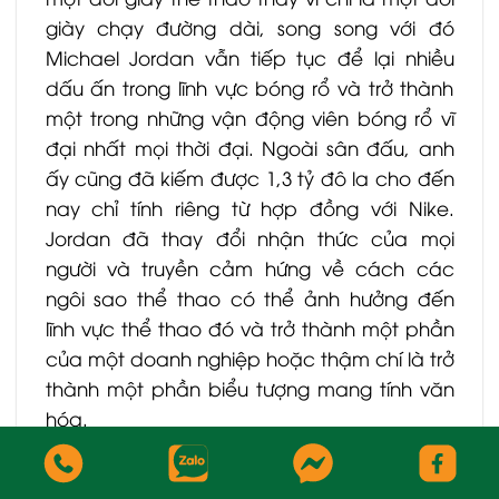
giày chạy đường dài, song song với đó
Michael Jordan vẫn tiếp tục để lại nhiều
dấu ấn trong lĩnh vực bóng rổ và trở thành
một trong những vận động viên bóng rổ vĩ
đại nhất mọi thời đại. Ngoài sân đấu, anh
ấy cũng đã kiếm được 1,3 tỷ đô la cho đến
nay chỉ tính riêng từ hợp đồng với Nike.
Jordan đã thay đổi nhận thức của mọi
người và truyền cảm hứng về cách các
ngôi sao thể thao có thể ảnh hưởng đến
lĩnh vực thể thao đó và trở thành một phần
của một doanh nghiệp hoặc thậm chí là trở
thành một phần biểu tượng mang tính văn
hóa.
Điều này cho thấy sức mạnh của quan hệ