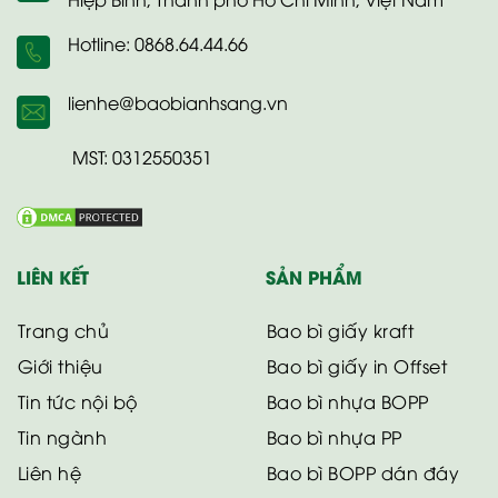
Hotline: 0868.64.44.66
lienhe@baobianhsang.vn
MST: 0312550351
LIÊN KẾT
SẢN PHẨM
Trang chủ
Bao bì giấy kraft
Giới thiệu
Bao bì giấy in Offset
Tin tức nội bộ
Bao bì nhựa BOPP
Tin ngành
Bao bì nhựa PP
Liên hệ
Bao bì BOPP dán đáy