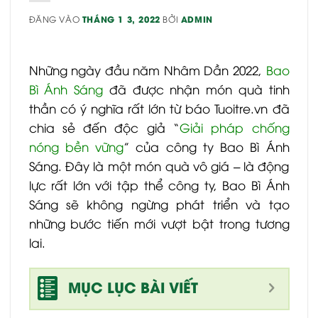
ĐĂNG VÀO
THÁNG 1 3, 2022
BỞI
ADMIN
Những ngày đầu năm Nhâm Dần 2022,
Bao
Bì Ánh Sáng
đã được nhận món quà tinh
thần có ý nghĩa rất lớn từ báo Tuoitre.vn đã
chia sẻ đến độc giả “
Giải pháp chống
nóng bền vững
” của công ty Bao Bì Ánh
Sáng. Đây là một món quà vô giá – là động
lực rất lớn với tập thể công ty, Bao Bì Ánh
Sáng sẽ không ngừng phát triển và tạo
những bước tiến mới vượt bật trong tương
lai.
MỤC LỤC BÀI VIẾT