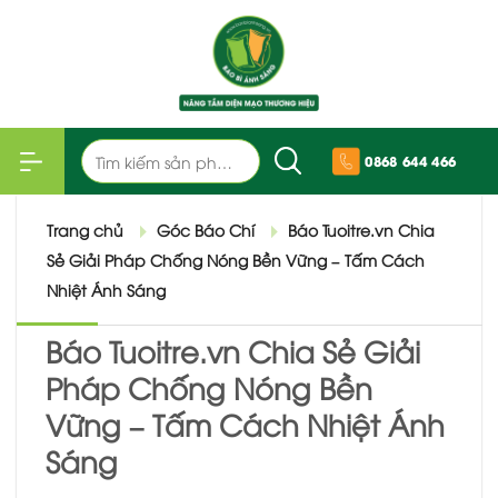
Bỏ
qua
nội
dung
Tìm
0868 644 466
kiếm:
Trang chủ
Góc Báo Chí
Báo Tuoitre.vn Chia
Sẻ Giải Pháp Chống Nóng Bền Vững – Tấm Cách
Nhiệt Ánh Sáng
Báo Tuoitre.vn Chia Sẻ Giải
Pháp Chống Nóng Bền
Vững – Tấm Cách Nhiệt Ánh
Sáng