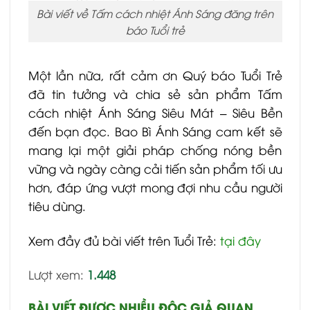
Bài viết về Tấm cách nhiệt Ánh Sáng đăng trên
báo Tuổi trẻ
Một lần nữa, rất cảm ơn Quý báo Tuổi Trẻ
đã tin tưởng và chia sẻ sản phẩm Tấm
cách nhiệt Ánh Sáng Siêu Mát – Siêu Bền
đến bạn đọc. Bao Bì Ánh Sáng cam kết sẽ
mang lại một giải pháp chống nóng bền
vững và ngày càng cải tiến sản phẩm tối ưu
hơn, đáp ứng vượt mong đợi nhu cầu người
tiêu dùng.
Xem đầy đủ bài viết trên Tuổi Trẻ:
tại đây
Lượt xem:
1.448
BÀI VIẾT ĐƯỢC NHIỀU ĐỘC GIẢ QUAN