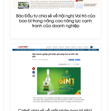
Báo Đầu tư chia sẻ về Hội nghị Vai trò của
bao bì trong nâng cao năng lực cạnh
tranh của doanh nghiệp
CafeF chia sẻ về giải pháp bao bì 6IN1,