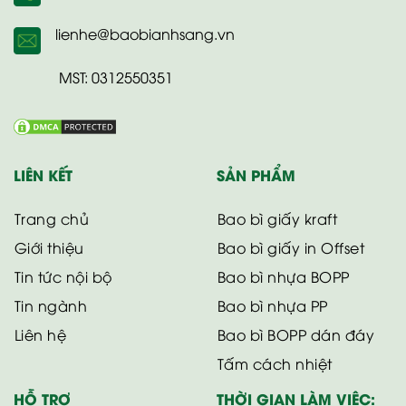
lienhe@baobianhsang.vn
MST: 0312550351
LIÊN KẾT
SẢN PHẨM
Trang chủ
Bao bì giấy kraft
Giới thiệu
Bao bì giấy in Offset
Tin tức nội bộ
Bao bì nhựa BOPP
Tin ngành
Bao bì nhựa PP
Liên hệ
Bao bì BOPP dán đáy
Tấm cách nhiệt
HỖ TRỢ
THỜI GIAN LÀM VIỆC: