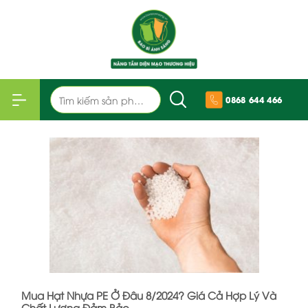
Bỏ
qua
nội
dung
Tìm
0868 644 466
kiếm:
Mua Hạt Nhựa PE Ở Đâu 8/2024? Giá Cả Hợp Lý Và
Chất Lượng Đảm Bảo