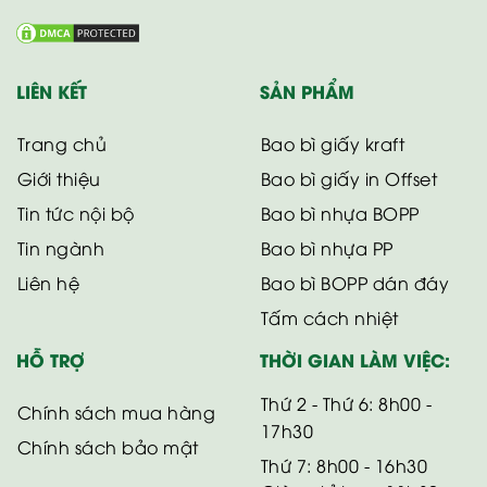
LIÊN KẾT
SẢN PHẨM
Trang chủ
Bao bì giấy kraft
Giới thiệu
Bao bì giấy in Offset
Tin tức nội bộ
Bao bì nhựa BOPP
Tin ngành
Bao bì nhựa PP
Liên hệ
Bao bì BOPP dán đáy
Tấm cách nhiệt
HỖ TRỢ
THỜI GIAN LÀM VIỆC:
Thứ 2 - Thứ 6: 8h00 -
Chính sách mua hàng
17h30
Chính sách bảo mật
Thứ 7: 8h00 - 16h30