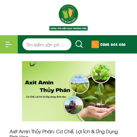
Bỏ
qua
nội
dung
Tìm
0868 644 466
kiếm:
Axit Amin Thủy Phân: Cơ Chế, Lợi Ích & Ứng Dụng
Sinh Học