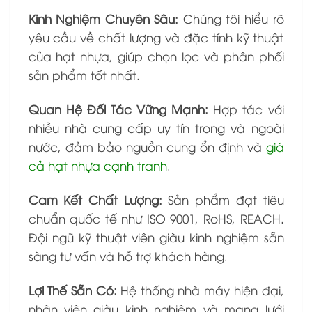
Kinh Nghiệm Chuyên Sâu:
Chúng tôi hiểu rõ
yêu cầu về chất lượng và đặc tính kỹ thuật
của hạt nhựa, giúp chọn lọc và phân phối
sản phẩm tốt nhất.
Quan Hệ Đối Tác Vững Mạnh:
Hợp tác với
nhiều nhà cung cấp uy tín trong và ngoài
nước, đảm bảo nguồn cung ổn định và
giá
cả hạt nhựa cạnh tranh
.
Cam Kết Chất Lượng:
Sản phẩm đạt tiêu
chuẩn quốc tế như ISO 9001, RoHS, REACH.
Đội ngũ kỹ thuật viên giàu kinh nghiệm sẵn
sàng tư vấn và hỗ trợ khách hàng.
Lợi Thế Sẵn Có:
Hệ thống nhà máy hiện đại,
nhân viên giàu kinh nghiệm và mạng lưới