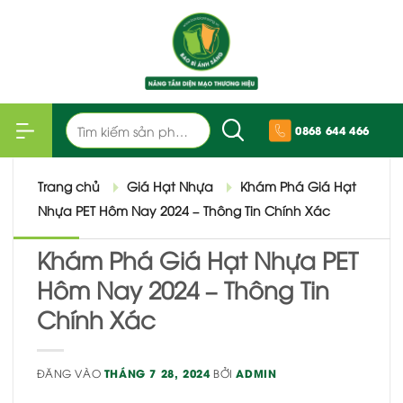
Bỏ
qua
nội
dung
Tìm
0868 644 466
kiếm:
Trang chủ
Giá Hạt Nhựa
Khám Phá Giá Hạt
Nhựa PET Hôm Nay 2024 – Thông Tin Chính Xác
Khám Phá Giá Hạt Nhựa PET
Hôm Nay 2024 – Thông Tin
Chính Xác
ĐĂNG VÀO
THÁNG 7 28, 2024
BỞI
ADMIN