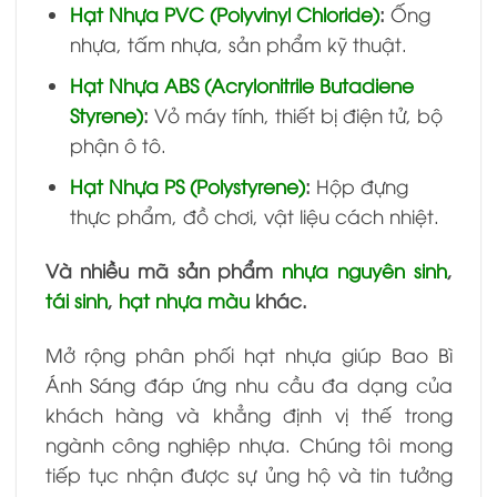
Hạt Nhựa PVC (Polyvinyl Chloride)
:
Ống
nhựa, tấm nhựa, sản phẩm kỹ thuật.
Hạt Nhựa ABS (Acrylonitrile Butadiene
Styrene)
:
Vỏ máy tính, thiết bị điện tử, bộ
phận ô tô.
Hạt Nhựa PS (Polystyrene)
:
Hộp đựng
thực phẩm, đồ chơi, vật liệu cách nhiệt.
Và nhiều mã sản phẩm
nhựa nguyên sinh
,
tái sinh
,
hạt nhựa màu
khác.
Mở rộng phân phối hạt nhựa giúp Bao Bì
Ánh Sáng đáp ứng nhu cầu đa dạng của
khách hàng và khẳng định vị thế trong
ngành công nghiệp nhựa. Chúng tôi mong
tiếp tục nhận được sự ủng hộ và tin tưởng