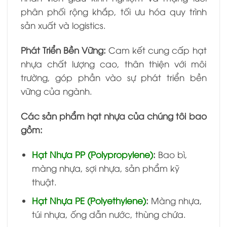
phân phối rộng khắp, tối ưu hóa quy trình
sản xuất và logistics.
Phát Triển Bền Vững:
Cam kết cung cấp hạt
nhựa chất lượng cao, thân thiện với môi
trường, góp phần vào sự phát triển bền
vững của ngành.
Các sản phẩm hạt nhựa của chúng tôi bao
gồm:
Hạt Nhựa PP (Polypropylene)
:
Bao bì,
màng nhựa, sợi nhựa, sản phẩm kỹ
thuật.
Hạt Nhựa PE (Polyethylene)
:
Màng nhựa,
túi nhựa, ống dẫn nước, thùng chứa.