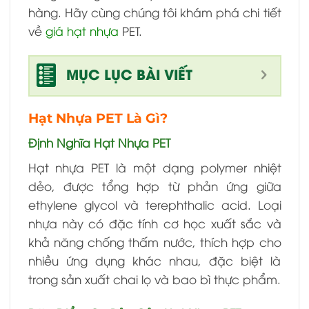
hàng. Hãy cùng chúng tôi khám phá chi tiết
về
giá hạt nhựa
PET.
MỤC LỤC BÀI VIẾT
Hạt Nhựa PET Là Gì?
Định Nghĩa Hạt Nhựa PET
Hạt nhựa PET là một dạng polymer nhiệt
dẻo, được tổng hợp từ phản ứng giữa
ethylene glycol và terephthalic acid. Loại
nhựa này có đặc tính cơ học xuất sắc và
khả năng chống thấm nước, thích hợp cho
nhiều ứng dụng khác nhau, đặc biệt là
trong sản xuất chai lọ và bao bì thực phẩm.