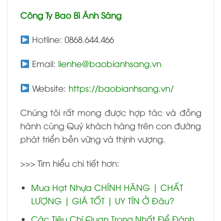
Công Ty Bao Bì Ánh Sáng
Hotline: 0868.644.466
Email:
lienhe@baobianhsang.vn
Website:
https://baobianhsang.vn/
Chúng tôi rất mong được hợp tác và đồng
hành cùng Quý khách hàng trên con đường
phát triển bền vững và thịnh vượng.
>>> Tìm hiểu chi tiết hơn:
Mua Hạt Nhựa CHÍNH HÃNG | CHẤT
LƯỢNG | GIÁ TỐT | UY TÍN Ở Đâu?
Các Tiêu Chí Quan Trọng Nhất Để Đánh