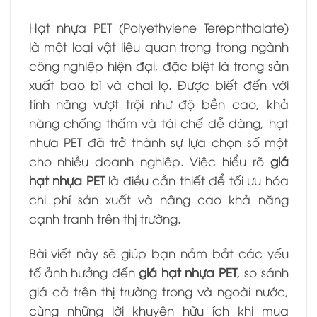
Hạt nhựa PET (Polyethylene Terephthalate)
là một loại vật liệu quan trọng trong ngành
công nghiệp hiện đại, đặc biệt là trong sản
xuất bao bì và chai lọ. Được biết đến với
tính năng vượt trội như độ bền cao, khả
năng chống thấm và tái chế dễ dàng, hạt
nhựa PET đã trở thành sự lựa chọn số một
cho nhiều doanh nghiệp. Việc hiểu rõ
giá
hạt nhựa PET
là điều cần thiết để tối ưu hóa
chi phí sản xuất và nâng cao khả năng
cạnh tranh trên thị trường.
Bài viết này sẽ giúp bạn nắm bắt các yếu
tố ảnh hưởng đến
giá hạt nhựa PET
, so sánh
giá cả trên thị trường trong và ngoài nước,
cùng những lời khuyên hữu ích khi mua