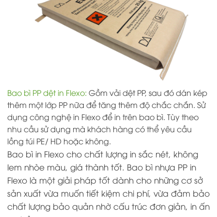
Bao bì PP dệt in Flexo:
Gồm vải dệt PP, sau đó dán kép
thêm một lớp PP nữa để tăng thêm độ chắc chắn. Sử
dụng công nghệ in Flexo để in trên bao bì. Tùy theo
nhu cầu sử dụng mà khách hàng có thể yêu cầu
lồng túi PE/ HD hoặc không.
Bao bì in Flexo cho chất lượng in sắc nét, không
lem nhòe màu, giá thành tốt. Bao bì nhựa PP in
Flexo là một giải pháp tốt dành cho những cơ sở
sản xuất vừa muốn tiết kiệm chi phí, vừa đảm bảo
chất lượng bảo quản nhờ cấu trúc đơn giản, in ấn