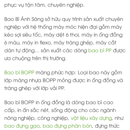
phục vụ tận tâm, chuyên nghiệp.
Bao Bì Ánh Sáng sở hữu quy trình sản xuất chuyên
nghiệp với hệ thống máy móc hiện đại gồm máy
kéo sợi siêu tốc, máy dệt 6 thoi, máy in ống đồng
6 màu, máy in flexo, máy tráng ghép, máy cắt
dán tự động… sản xuất các dòng
bao bì PP
được
ưa chuộng trên thị trường.
Bao bì BOPP
màng phức hợp: Loại bao này gồm
lớp màng nhựa BOPP mỏng được in ống đồng và
tráng ghép với lớp vải PP.
Bao bì BOPP in ống đồng là dòng bao bì cao
cấp, in ấn sắc nét, sống động cho các ngành
nông nghiệp, công nghiệp,
vật liệu xây dựng
, như
bao đựng gạo
,
bao đựng phân bón
, đựng thức