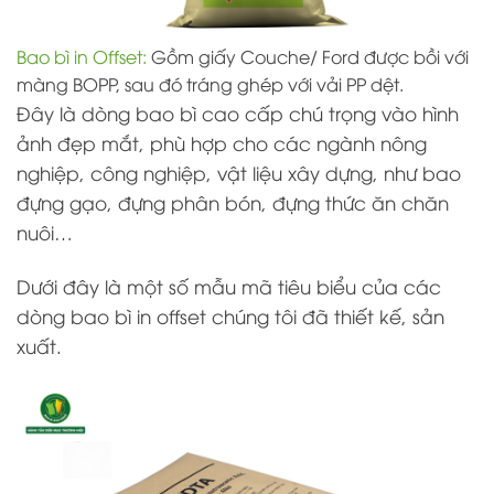
Bao bì in Offset:
Gồm giấy Couche/ Ford được bồi với
màng BOPP, sau đó tráng ghép với vải PP dệt.
Đây là dòng bao bì cao cấp chú trọng vào hình
ảnh đẹp mắt, phù hợp cho các ngành nông
nghiệp, công nghiệp, vật liệu xây dựng, như bao
đựng gạo, đựng phân bón, đựng thức ăn chăn
nuôi…
Dưới đây là một số mẫu mã tiêu biểu của các
dòng bao bì in offset chúng tôi đã thiết kế, sản
xuất.