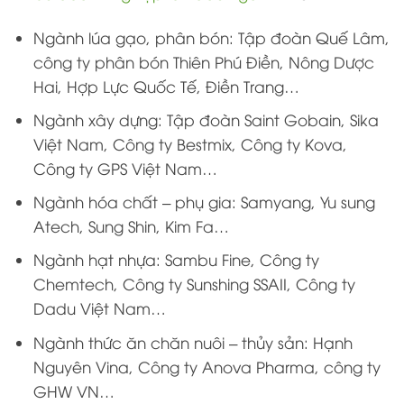
Ngành lúa gạo, phân bón: Tập đoàn Quế Lâm,
công ty phân bón Thiên Phú Điền, Nông Dược
Hai, Hợp Lực Quốc Tế, Điền Trang…
Ngành xây dựng: Tập đoàn Saint Gobain, Sika
Việt Nam, Công ty Bestmix, Công ty Kova,
Công ty GPS Việt Nam…
Ngành hóa chất – phụ gia: Samyang, Yu sung
Atech, Sung Shin, Kim Fa…
Ngành hạt nhựa: Sambu Fine, Công ty
Chemtech, Công ty Sunshing SSAII, Công ty
Dadu Việt Nam…
Ngành thức ăn chăn nuôi – thủy sản: Hạnh
Nguyên Vina, Công ty Anova Pharma, công ty
GHW VN…