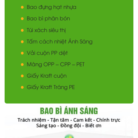
Bao đựng hạt nhựa
Bao bì phân bón
Túi xách siêu thị
Tấm cách nhiệt Ánh Sáng
Vải cuộn PP dệt
Màng OPP – CPP – PET
Giấy Kraft cuộn
Giấy Kraft Tráng PE