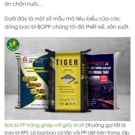
ăn chăn nuôi…
Dưới đây là một số mẫu mã tiêu biểu của các
dòng bao bì BOPP chúng tôi đã thiết kế, sản xuất.
Bao bì PP tráng ghép với giấy Kraft
(thường gọi tắt là
bao bì KP): Là loại bao có lớp vải PP dệt bên trong, lớp