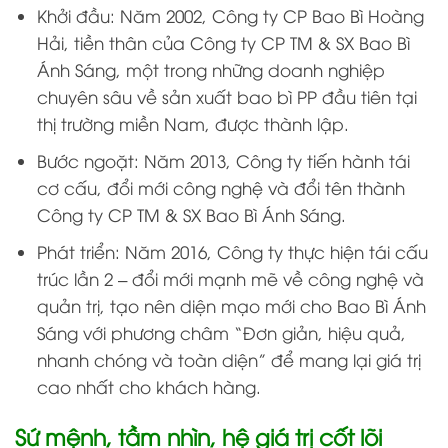
Khởi đầu: Năm 2002, Công ty CP Bao Bì Hoàng
Hải, tiền thân của Công ty CP TM & SX Bao Bì
Ánh Sáng, một trong những doanh nghiệp
chuyên sâu về sản xuất bao bì PP đầu tiên tại
thị trường miền Nam, được thành lập.
Bước ngoặt: Năm 2013, Công ty tiến hành tái
cơ cấu, đổi mới công nghệ và đổi tên thành
Công ty CP TM & SX Bao Bì Ánh Sáng.
Phát triển: Năm 2016, Công ty thực hiện tái cấu
trúc lần 2 – đổi mới mạnh mẽ về công nghệ và
quản trị, tạo nên diện mạo mới cho Bao Bì Ánh
Sáng với phương châm “Đơn giản, hiệu quả,
nhanh chóng và toàn diện” để mang lại giá trị
cao nhất cho khách hàng.
Sứ mệnh, tầm nhìn, hệ giá trị cốt lõi