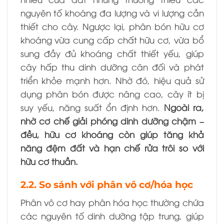
nguyên tố khoáng đa lượng và vi lượng cần
thiết cho cây. Ngược lại, phân bón hữu cơ
khoáng vừa cung cấp chất hữu cơ, vừa bổ
sung đầy đủ khoáng chất thiết yếu, giúp
cây hấp thu dinh dưỡng cân đối và phát
triển khỏe mạnh hơn. Nhờ đó, hiệu quả sử
dụng phân bón được nâng cao, cây ít bị
suy yếu, năng suất ổn định hơn.
Ngoài ra,
nhờ cơ chế giải phóng dinh dưỡng chậm –
đều, hữu cơ khoáng còn giúp tăng khả
năng đệm đất và hạn chế rửa trôi so với
hữu cơ thuần.
2.2. So sánh với phân vô cơ/hóa học
Phân vô cơ hay phân hóa học thường chứa
các nguyên tố dinh dưỡng tập trung, giúp