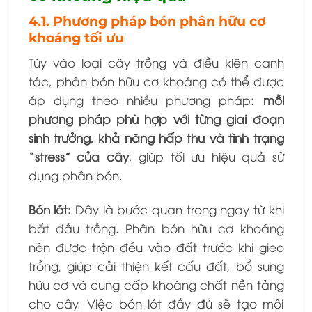
4.1. Phương pháp bón phân hữu cơ
khoáng tối ưu
Tùy vào loại cây trồng và điều kiện canh
tác, phân bón hữu cơ khoáng có thể được
áp dụng theo nhiều phương pháp:
mỗi
phương pháp phù hợp với từng giai đoạn
sinh trưởng, khả năng hấp thu và tình trạng
“stress” của cây
, giúp tối ưu hiệu quả sử
dụng phân bón.
Bón lót:
Đây là bước quan trọng ngay từ khi
bắt đầu trồng. Phân bón hữu cơ khoáng
nên được trộn đều vào đất trước khi gieo
trồng, giúp cải thiện kết cấu đất, bổ sung
hữu cơ và cung cấp khoáng chất nền tảng
cho cây. Việc bón lót đầy đủ sẽ tạo môi