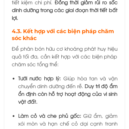
tiết kiệm chi phí.
Đồng thời giảm rủi ro sốc
dinh dưỡng trong các giai đoạn thời tiết bất
lợi.
4.3. Kết hợp với các biện pháp chăm
sóc khác
Để phân bón hữu cơ khoáng phát huy hiệu
quả tối đa, cần kết hợp với các biện pháp
chăm sóc tổng thể:
Tưới nước hợp lý:
Giúp hòa tan và vận
chuyển dinh dưỡng đến rễ.
Duy trì độ ẩm
ổn định còn hỗ trợ hoạt động của vi sinh
vật đất.
Làm cỏ và che phủ gốc:
Giữ ẩm, giảm
xói mòn và hạn chế cỏ dại cạnh tranh