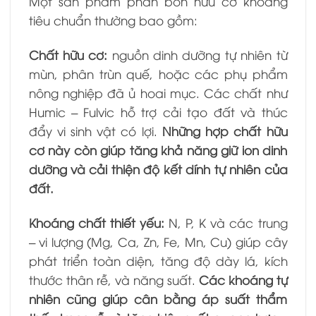
Một sản phẩm phân bón hữu cơ khoáng
tiêu chuẩn thường bao gồm:
Chất hữu cơ:
nguồn dinh dưỡng tự nhiên từ
mùn, phân trùn quế, hoặc các phụ phẩm
nông nghiệp đã ủ hoai mục. Các chất như
Humic – Fulvic hỗ trợ cải tạo đất và thúc
đẩy vi sinh vật có lợi.
Những hợp chất hữu
cơ này còn giúp tăng khả năng giữ ion dinh
dưỡng và cải thiện độ kết dính tự nhiên của
đất.
Khoáng chất thiết yếu:
N, P, K và các trung
– vi lượng (Mg, Ca, Zn, Fe, Mn, Cu) giúp cây
phát triển toàn diện, tăng độ dày lá, kích
thước thân rễ, và năng suất.
Các khoáng tự
nhiên cũng giúp cân bằng áp suất thẩm