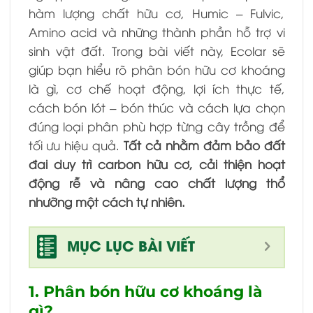
hàm lượng chất hữu cơ, Humic – Fulvic,
Amino acid và những thành phần hỗ trợ vi
sinh vật đất. Trong bài viết này, Ecolar sẽ
giúp bạn hiểu rõ phân bón hữu cơ khoáng
là gì, cơ chế hoạt động, lợi ích thực tế,
cách bón lót – bón thúc và cách lựa chọn
đúng loại phân phù hợp từng cây trồng để
tối ưu hiệu quả.
Tất cả nhằm đảm bảo đất
đai duy trì carbon hữu cơ, cải thiện hoạt
động rễ và nâng cao chất lượng thổ
nhưỡng một cách tự nhiên.
MỤC LỤC BÀI VIẾT
1. Phân bón hữu cơ khoáng là
gì?