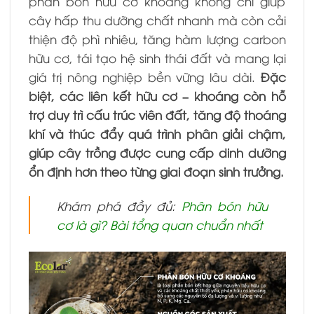
phân bón hữu cơ khoáng không chỉ giúp
cây hấp thu dưỡng chất nhanh mà còn cải
thiện độ phì nhiêu, tăng hàm lượng carbon
hữu cơ, tái tạo hệ sinh thái đất và mang lại
giá trị nông nghiệp bền vững lâu dài.
Đặc
biệt, các liên kết hữu cơ – khoáng còn hỗ
trợ duy trì cấu trúc viên đất, tăng độ thoáng
khí và thúc đẩy quá trình phân giải chậm,
giúp cây trồng được cung cấp dinh dưỡng
ổn định hơn theo từng giai đoạn sinh trưởng.
Khám phá đầy đủ:
Phân bón hữu
cơ là gì? Bài tổng quan chuẩn nhất