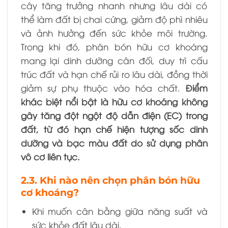
cây tăng trưởng nhanh nhưng lâu dài có
thể làm đất bị chai cứng, giảm độ phì nhiêu
và ảnh hưởng đến sức khỏe môi trường.
Trong khi đó, phân bón hữu cơ khoáng
mang lại dinh dưỡng cân đối, duy trì cấu
trúc đất và hạn chế rủi ro lâu dài, đồng thời
giảm sự phụ thuộc vào hóa chất.
Điểm
khác biệt nổi bật là hữu cơ khoáng không
gây tăng đột ngột độ dẫn điện (EC) trong
đất, từ đó hạn chế hiện tượng sốc dinh
dưỡng và bạc màu đất do sử dụng phân
vô cơ liên tục.
2.3. Khi nào nên chọn phân bón hữu
cơ khoáng?
Khi muốn cân bằng giữa năng suất và
sức khỏe đất lâu dài.