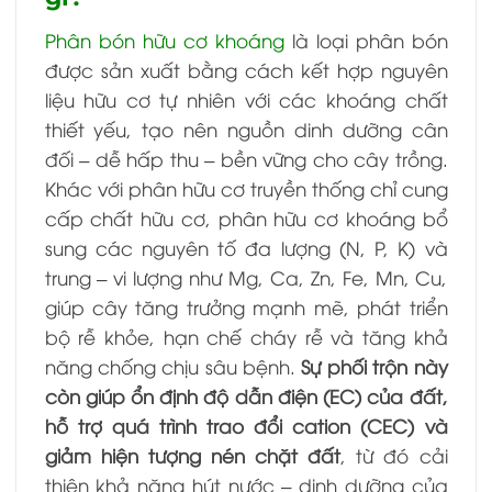
Phân bón hữu cơ khoáng
là loại phân bón
được sản xuất bằng cách kết hợp nguyên
liệu hữu cơ tự nhiên với các khoáng chất
thiết yếu, tạo nên nguồn dinh dưỡng cân
đối – dễ hấp thu – bền vững cho cây trồng.
Khác với phân hữu cơ truyền thống chỉ cung
cấp chất hữu cơ, phân hữu cơ khoáng bổ
sung các nguyên tố đa lượng (N, P, K) và
trung – vi lượng như Mg, Ca, Zn, Fe, Mn, Cu,
giúp cây tăng trưởng mạnh mẽ, phát triển
bộ rễ khỏe, hạn chế cháy rễ và tăng khả
năng chống chịu sâu bệnh.
Sự phối trộn này
còn giúp ổn định độ dẫn điện (EC) của đất,
hỗ trợ quá trình trao đổi cation (CEC) và
giảm hiện tượng nén chặt đất
, từ đó cải
thiện khả năng hút nước – dinh dưỡng của