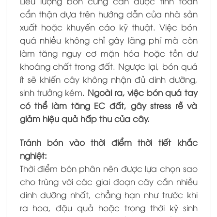
Liều lượng bón cũng cần được tính toán
cẩn thận dựa trên hướng dẫn của nhà sản
xuất hoặc khuyến cáo kỹ thuật. Việc bón
quá nhiều không chỉ gây lãng phí mà còn
làm tăng nguy cơ mặn hóa hoặc tồn dư
khoáng chất trong đất. Ngược lại, bón quá
ít sẽ khiến cây không nhận đủ dinh dưỡng,
sinh trưởng kém.
Ngoài ra, việc bón quá tay
có thể làm tăng EC đất, gây stress rễ và
giảm hiệu quả hấp thu của cây.
Tránh bón vào thời điểm thời tiết khắc
nghiệt:
Thời điểm bón phân nên được lựa chọn sao
cho trùng với các giai đoạn cây cần nhiều
dinh dưỡng nhất, chẳng hạn như trước khi
ra hoa, đậu quả hoặc trong thời kỳ sinh