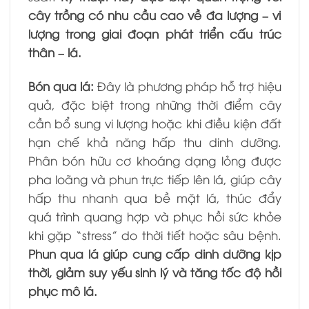
cây trồng có nhu cầu cao về đa lượng – vi
lượng trong giai đoạn phát triển cấu trúc
thân – lá.
Bón qua lá:
Đây là phương pháp hỗ trợ hiệu
quả, đặc biệt trong những thời điểm cây
cần bổ sung vi lượng hoặc khi điều kiện đất
hạn chế khả năng hấp thu dinh dưỡng.
Phân bón hữu cơ khoáng dạng lỏng được
pha loãng và phun trực tiếp lên lá, giúp cây
hấp thu nhanh qua bề mặt lá, thúc đẩy
quá trình quang hợp và phục hồi sức khỏe
khi gặp “stress” do thời tiết hoặc sâu bệnh.
Phun qua lá giúp cung cấp dinh dưỡng kịp
thời, giảm suy yếu sinh lý và tăng tốc độ hồi
phục mô lá.