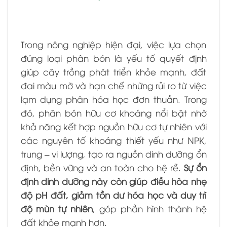
Trong nông nghiệp hiện đại, việc lựa chọn
đúng loại phân bón là yếu tố quyết định
giúp cây trồng phát triển khỏe mạnh, đất
đai màu mỡ và hạn chế những rủi ro từ việc
lạm dụng phân hóa học đơn thuần. Trong
đó, phân bón hữu cơ khoáng nổi bật nhờ
khả năng kết hợp nguồn hữu cơ tự nhiên với
các nguyên tố khoáng thiết yếu như NPK,
trung – vi lượng, tạo ra nguồn dinh dưỡng ổn
định, bền vững và an toàn cho hệ rễ.
Sự ổn
định dinh dưỡng này còn giúp điều hòa nhẹ
độ pH đất, giảm tồn dư hóa học và duy trì
độ mùn tự nhiên
, góp phần hình thành hệ
đất khỏe mạnh hơn.