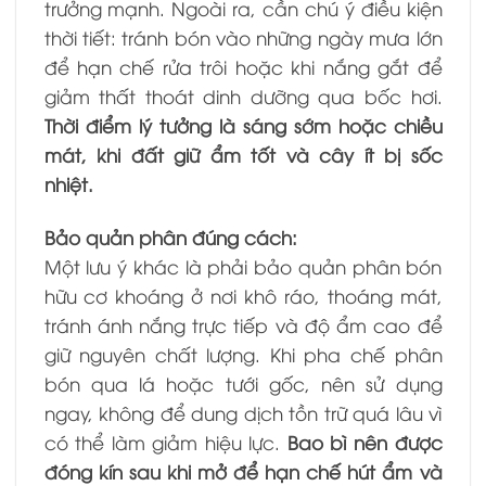
trưởng mạnh. Ngoài ra, cần chú ý điều kiện
thời tiết: tránh bón vào những ngày mưa lớn
để hạn chế rửa trôi hoặc khi nắng gắt để
giảm thất thoát dinh dưỡng qua bốc hơi.
Thời điểm lý tưởng là sáng sớm hoặc chiều
mát, khi đất giữ ẩm tốt và cây ít bị sốc
nhiệt.
Bảo quản phân đúng cách:
Một lưu ý khác là phải bảo quản phân bón
hữu cơ khoáng ở nơi khô ráo, thoáng mát,
tránh ánh nắng trực tiếp và độ ẩm cao để
giữ nguyên chất lượng. Khi pha chế phân
bón qua lá hoặc tưới gốc, nên sử dụng
ngay, không để dung dịch tồn trữ quá lâu vì
có thể làm giảm hiệu lực.
Bao bì nên được
đóng kín sau khi mở để hạn chế hút ẩm và