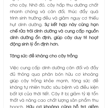
cho cây. Nhờ đó, cây hấp thu dưỡng chất
nhanh chóng và cân đối, thúc đẩy quá
trình sinh trưởng đều và giảm nguy cơ thiếu
hụt dinh dưỡng.
Sự kết hợp này cũng hạn
chế rửa trôi dinh dưỡng và cung cấp nguồn
dinh dưỡng ổn định, giúp cây duy trì hoạt
động sinh lý ổn định hơn.
Tăng sức đề kháng cho cây trồng
Việc cung cấp dinh dưỡng cân đối và đầy
đủ thông qua phân bón hữu cơ khoáng
giúp cây trồng khỏe mạnh, tăng sức đề
kháng tự nhiên trước sâu bệnh và điều kiện
bất lợi của thời tiết. Cây ít bị giảm tỷ lệ tổn
thất và nâng cao chất lượng sản phẩm thu
hoạch.
Hữu cơ khoáng cũng hỗ trợ giảm