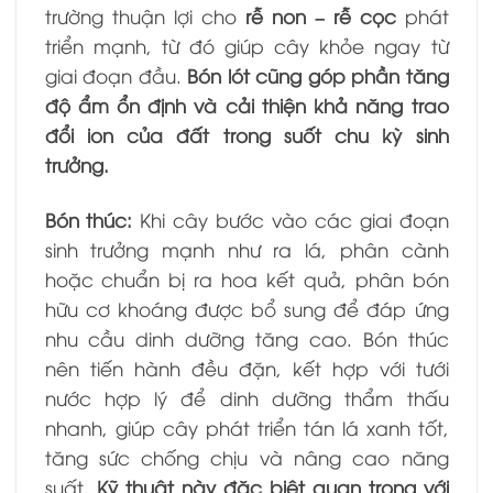
trường thuận lợi cho
rễ non – rễ cọc
phát
triển mạnh, từ đó giúp cây khỏe ngay từ
giai đoạn đầu.
Bón lót cũng góp phần tăng
độ ẩm ổn định và cải thiện khả năng trao
đổi ion của đất trong suốt chu kỳ sinh
trưởng.
Bón thúc:
Khi cây bước vào các giai đoạn
sinh trưởng mạnh như ra lá, phân cành
hoặc chuẩn bị ra hoa kết quả, phân bón
hữu cơ khoáng được bổ sung để đáp ứng
nhu cầu dinh dưỡng tăng cao. Bón thúc
nên tiến hành đều đặn, kết hợp với tưới
nước hợp lý để dinh dưỡng thẩm thấu
nhanh, giúp cây phát triển tán lá xanh tốt,
tăng sức chống chịu và nâng cao năng
suất.
Kỹ thuật này đặc biệt quan trọng với