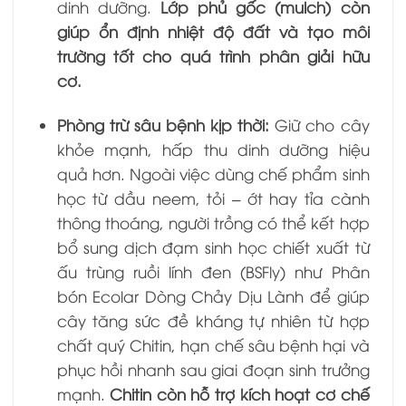
dinh dưỡng.
Lớp phủ gốc (mulch) còn
giúp ổn định nhiệt độ đất và tạo môi
trường tốt cho quá trình phân giải hữu
cơ.
Phòng trừ sâu bệnh kịp thời:
Giữ cho cây
khỏe mạnh, hấp thu dinh dưỡng hiệu
quả hơn. Ngoài việc dùng chế phẩm sinh
học từ dầu neem, tỏi – ớt hay tỉa cành
thông thoáng, người trồng có thể kết hợp
bổ sung dịch đạm sinh học chiết xuất từ
ấu trùng ruồi lính đen (BSFly) như Phân
bón Ecolar Dòng Chảy Dịu Lành để giúp
cây tăng sức đề kháng tự nhiên từ hợp
chất quý Chitin, hạn chế sâu bệnh hại và
phục hồi nhanh sau giai đoạn sinh trưởng
mạnh.
Chitin còn hỗ trợ kích hoạt cơ chế