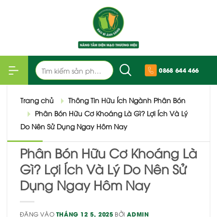
Bỏ
qua
nội
dung
Tìm
0868 644 466
kiếm:
Trang chủ
Thông Tin Hữu Ích Ngành Phân Bón
Phân Bón Hữu Cơ Khoáng Là Gì? Lợi Ích Và Lý
Do Nên Sử Dụng Ngay Hôm Nay
Phân Bón Hữu Cơ Khoáng Là
Gì? Lợi Ích Và Lý Do Nên Sử
Dụng Ngay Hôm Nay
ĐĂNG VÀO
THÁNG 12 5, 2025
BỞI
ADMIN