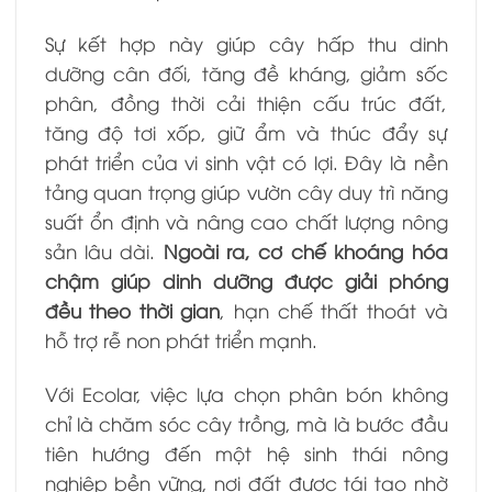
Sự kết hợp này giúp cây hấp thu dinh
dưỡng cân đối, tăng đề kháng, giảm sốc
phân, đồng thời cải thiện cấu trúc đất,
tăng độ tơi xốp, giữ ẩm và thúc đẩy sự
phát triển của vi sinh vật có lợi. Đây là nền
tảng quan trọng giúp vườn cây duy trì năng
suất ổn định và nâng cao chất lượng nông
sản lâu dài.
Ngoài ra, cơ chế khoáng hóa
chậm giúp dinh dưỡng được giải phóng
đều theo thời gian
, hạn chế thất thoát và
hỗ trợ rễ non phát triển mạnh.
Với Ecolar, việc lựa chọn phân bón không
chỉ là chăm sóc cây trồng, mà là bước đầu
tiên hướng đến một hệ sinh thái nông
nghiệp bền vững, nơi đất được tái tạo nhờ