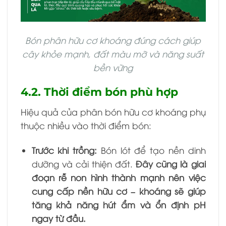
Bón phân hữu cơ khoáng đúng cách giúp
cây khỏe mạnh, đất màu mỡ và năng suất
bền vững
4.2. Thời điểm bón phù hợp
Hiệu quả của phân bón hữu cơ khoáng phụ
thuộc nhiều vào thời điểm bón:
Trước khi trồng:
Bón lót để tạo nền dinh
dưỡng và cải thiện đất.
Đây cũng là giai
đoạn rễ non hình thành mạnh nên việc
cung cấp nền hữu cơ – khoáng sẽ giúp
tăng khả năng hút ẩm và ổn định pH
ngay từ đầu.