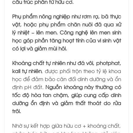
cấu trúc phân tử hữu cơ.
Phụ phẩm nông nghiệp như rơm rạ, bã thực
vật, hoặc phụ phẩm chăn nuôi đã qua xử
lý nhiệt – lên men.
Công nghệ lên men sinh
học góp phần tăng hoạt tính của vi sinh vật
có lợi và giảm mùi hôi.
Khoáng chất tự nhiên như đá vôi, photphat,
kali tự nhiên
, được phối trộn theo tỷ lệ khoa
học để đảm bảo cân đối dinh dưỡng và ổn
định pH đất.
Nguồn khoáng này thường có
tốc độ hòa tan chậm, giúp cung cấp dinh
dưỡng ổn định và giảm thất thoát do rửa
trôi.
Nhờ sự kết hợp giữa hữu cơ + khoáng chất,