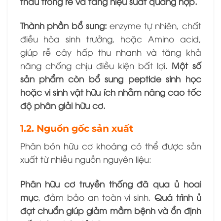
thấu trong rễ và tăng hiệu suất quang hợp.
Thành phần bổ sung:
enzyme tự nhiên, chất
điều hòa sinh trưởng, hoặc Amino acid,
giúp rễ cây hấp thu nhanh và tăng khả
năng chống chịu điều kiện bất lợi.
Một số
sản phẩm còn bổ sung peptide sinh học
hoặc vi sinh vật hữu ích nhằm nâng cao tốc
độ phân giải hữu cơ.
1.2. Nguồn gốc sản xuất
Phân bón hữu cơ khoáng có thể được sản
xuất từ nhiều nguồn nguyên liệu:
Phân hữu cơ truyền thống đã qua ủ hoai
mục
, đảm bảo an toàn vi sinh.
Quá trình ủ
đạt chuẩn giúp giảm mầm bệnh và ổn định