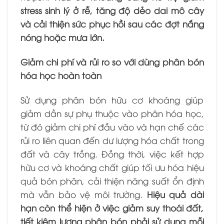
stress sinh lý ở rễ, tăng độ dẻo dai mô cây
và cải thiện sức phục hồi sau các đợt nắng
nóng hoặc mưa lớn.
Giảm chi phí và rủi ro so với dùng phân bón
hóa học hoàn toàn
Sử dụng phân bón hữu cơ khoáng giúp
giảm dần sự phụ thuộc vào phân hóa học,
từ đó giảm chi phí đầu vào và hạn chế các
rủi ro liên quan đến dư lượng hóa chất trong
đất và cây trồng. Đồng thời, việc kết hợp
hữu cơ và khoáng chất giúp tối ưu hóa hiệu
quả bón phân, cải thiện năng suất ổn định
mà vẫn bảo vệ môi trường.
Hiệu quả dài
hạn còn thể hiện ở việc giảm suy thoái đất,
tiết kiệm lượng phân bón phải sử dụng mỗi