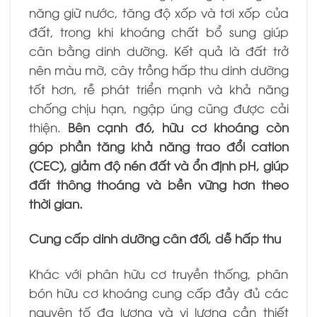
năng giữ nước, tăng độ xốp và tơi xốp của
đất, trong khi khoáng chất bổ sung giúp
cân bằng dinh dưỡng. Kết quả là đất trở
nên màu mỡ, cây trồng hấp thu dinh dưỡng
tốt hơn, rễ phát triển mạnh và khả năng
chống chịu hạn, ngập úng cũng được cải
thiện.
Bên cạnh đó, hữu cơ khoáng còn
góp phần tăng khả năng trao đổi cation
(CEC), giảm độ nén đất và ổn định pH, giúp
đất thông thoáng và bền vững hơn theo
thời gian.
Cung cấp dinh dưỡng cân đối, dễ hấp thu
Khác với phân hữu cơ truyền thống, phân
bón hữu cơ khoáng cung cấp đầy đủ các
nguyên tố đa lượng và vi lượng cần thiết