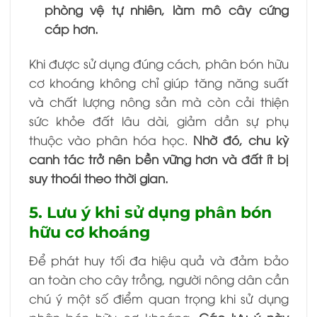
phòng vệ tự nhiên, làm mô cây cứng
cáp hơn.
Khi được sử dụng đúng cách, phân bón hữu
cơ khoáng không chỉ giúp tăng năng suất
và chất lượng nông sản mà còn cải thiện
sức khỏe đất lâu dài, giảm dần sự phụ
thuộc vào phân hóa học.
Nhờ đó, chu kỳ
canh tác trở nên bền vững hơn và đất ít bị
suy thoái theo thời gian.
5. Lưu ý khi sử dụng phân bón
hữu cơ khoáng
Để phát huy tối đa hiệu quả và đảm bảo
an toàn cho cây trồng, người nông dân cần
chú ý một số điểm quan trọng khi sử dụng