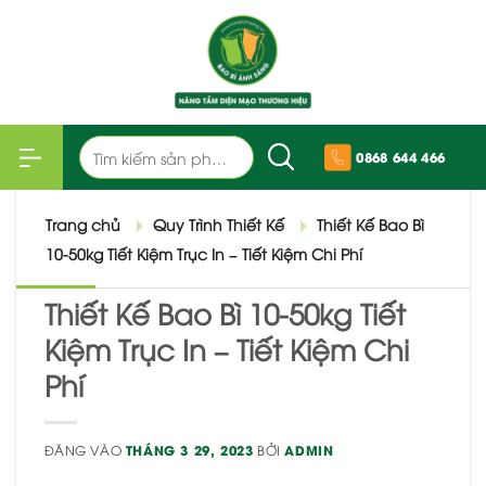
Bỏ
qua
nội
dung
Tìm
0868 644 466
kiếm:
Trang chủ
Quy Trình Thiết Kế
Thiết Kế Bao Bì
10-50kg Tiết Kiệm Trục In – Tiết Kiệm Chi Phí
Thiết Kế Bao Bì 10-50kg Tiết
Kiệm Trục In – Tiết Kiệm Chi
Phí
ĐĂNG VÀO
THÁNG 3 29, 2023
BỞI
ADMIN