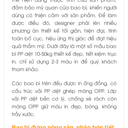
đảm bảo mỹ quan của bao bì, khiến người
dùng có thiện cảm với sản phẩm. Để làm
được điều đó, designer phải lên nhiều
phương án thiết kế tối giản, hiện đại, tính
toán bố cục, hiệu ứng thị giác để đạt hiệu
quả thẩm mỹ. Dưới đây là một số mẫu bao
bì PP dệt 10-50kg thiết kế đẹp, tiết kiệm trục
in, chỉ sử dụng 2-3 màu in để quý khách
tham khảo.
Các bao bì trên đều được in ống đồng, có
cấu trúc vải PP dệt ghép màng OPP. Lớp
vải PP dệt bền cơ lý, chống xé rách còn
màng OPP giữ màu in đẹp, bóng, không
trầy xước.
Bao bì đựng nông sản, phân bón tiết