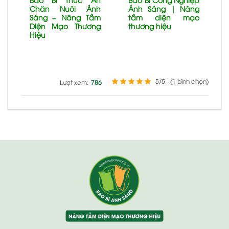
g
Chăn Nuôi Ánh
Ánh Sáng | Nâng
o
Sáng – Nâng Tầm
tầm diện mạo
Diện Mạo Thương
thương hiệu
Hiệu
5/5 - (1 bình chọn)
Lượt xem:
786