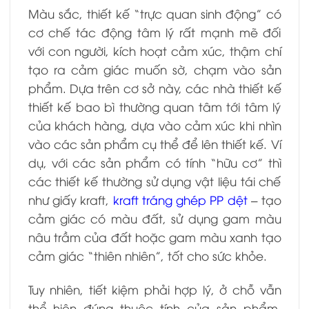
Màu sắc, thiết kế “trực quan sinh động” có
cơ chế tác động tâm lý rất mạnh mẽ đối
với con người, kích hoạt cảm xúc, thậm chí
tạo ra cảm giác muốn sờ, chạm vào sản
phẩm. Dựa trên cơ sở này, các nhà thiết kế
thiết kế bao bì thường quan tâm tới tâm lý
của khách hàng, dựa vào cảm xúc khi nhìn
vào các sản phẩm cụ thể để lên thiết kế. Ví
dụ, với các sản phẩm có tính “hữu cơ” thì
các thiết kế thường sử dụng vật liệu tái chế
như giấy kraft,
kraft tráng ghép PP dệt
– tạo
cảm giác có màu đất, sử dụng gam màu
nâu trầm của đất hoặc gam màu xanh tạo
cảm giác “thiên nhiên”, tốt cho sức khỏe.
Tuy nhiên, tiết kiệm phải hợp lý, ở chỗ vẫn
thể hiện đúng thuộc tính của sản phẩm,