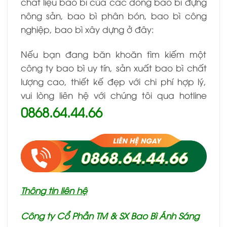
chất liệu bao bì của các dòng bao bì đựng
nông sản, bao bì phân bón, bao bì công
nghiệp, bao bì xây dựng ở đây:
Nếu bạn đang băn khoăn tìm kiếm một
công ty bao bì uy tín, sản xuất bao bì chất
lượng cao, thiết kế đẹp với chi phí hợp lý,
vui lòng liên hệ với chúng tôi qua
hotline
0868.64.44.66
Thông tin liên hệ
Công ty Cổ Phần TM & SX Bao Bì Ánh Sáng