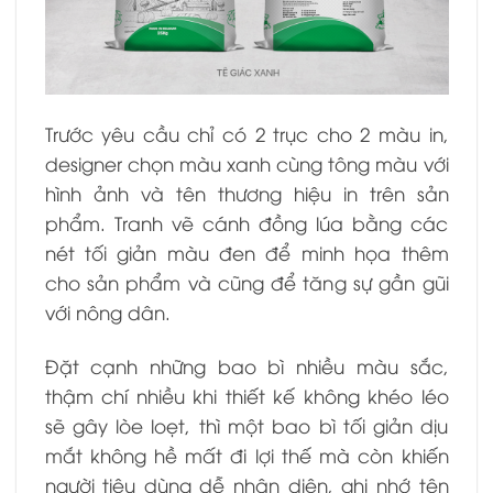
Trước yêu cầu chỉ có 2 trục cho 2 màu in,
designer chọn màu xanh cùng tông màu với
hình ảnh và tên thương hiệu in trên sản
phẩm. Tranh vẽ cánh đồng lúa bằng các
nét tối giản màu đen để minh họa thêm
cho sản phẩm và cũng để tăng sự gần gũi
với nông dân.
Đặt cạnh những bao bì nhiều màu sắc,
thậm chí nhiều khi thiết kế không khéo léo
sẽ gây lòe loẹt, thì một bao bì tối giản dịu
mắt không hề mất đi lợi thế mà còn khiến
người tiêu dùng dễ nhận diện, ghi nhớ tên