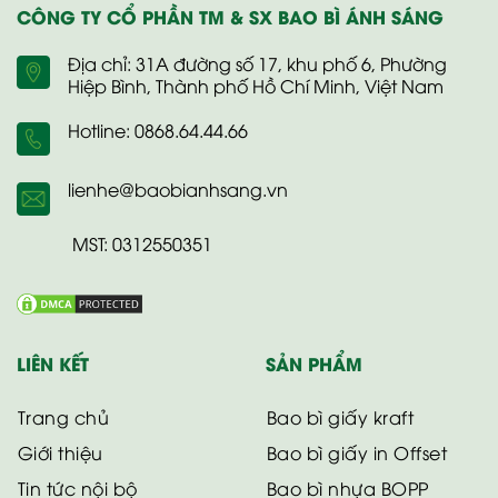
CÔNG TY CỔ PHẦN TM & SX BAO BÌ ÁNH SÁNG
Địa chỉ: 31A đường số 17, khu phố 6, Phường
Hiệp Bình, Thành phố Hồ Chí Minh, Việt Nam
Hotline: 0868.64.44.66
lienhe@baobianhsang.vn
MST: 0312550351
LIÊN KẾT
SẢN PHẨM
Trang chủ
Bao bì giấy kraft
Giới thiệu
Bao bì giấy in Offset
Tin tức nội bộ
Bao bì nhựa BOPP