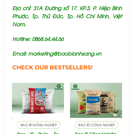
Địa chỉ: 31A Đường số 17. KP.3, P. Hiệp Bình
Phước, Tp. Thủ Đức, Tp. Hồ Chí Minh, Việt
Nam.
Hotline: 0868.64.44.66
Email:
marketing@baobianhsang.vn
CHECK OUR BESTSELLERS!
BAO BÌ NÔNG NGHIỆP
BAO BÌ CÔNG NGHIỆP
ì
Bao Bì Thức Ăn
Bao Bì Công Nghiệp