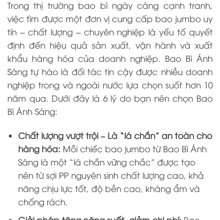
Trong thị trường bao bì ngày càng cạnh tranh,
việc tìm được một đơn vị cung cấp bao jumbo uy
tín – chất lượng – chuyên nghiệp là yếu tố quyết
định đến hiệu quả sản xuất, vận hành và xuất
khẩu hàng hóa của doanh nghiệp. Bao Bì Ánh
Sáng tự hào là đối tác tin cậy được nhiều doanh
nghiệp trong và ngoài nước lựa chọn suốt hơn 10
năm qua. Dưới đây là 6 lý do bạn nên chọn Bao
Bì Ánh Sáng:
Chất lượng vượt trội – Là “lá chắn” an toàn cho
hàng hóa:
Mỗi chiếc bao jumbo từ Bao Bì Ánh
Sáng là một “lá chắn vững chắc” được tạo
nên từ sợi PP nguyên sinh chất lượng cao, khả
năng chịu lực tốt, độ bền cao, kháng ẩm và
chống rách.
Giải pháp tăng năng suất, giảm chi phí:
Bao