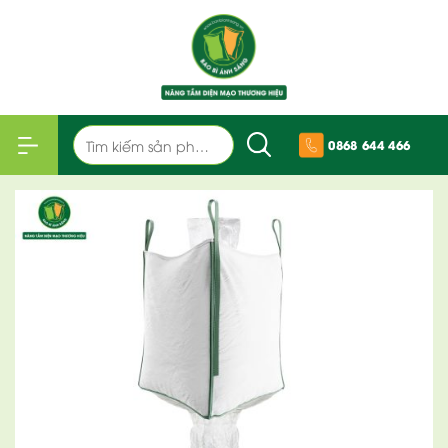
Bỏ
qua
nội
dung
Tìm
0868 644 466
kiếm: