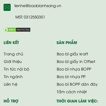
lienhe@baobianhsang.vn
MST: 0312550351
LIÊN KẾT
SẢN PHẨM
Trang chủ
Bao bì giấy kraft
Giới thiệu
Bao bì giấy in Offset
Tin tức nội bộ
Bao bì nhựa BOPP
Tin ngành
Bao bì nhựa PP
Liên hệ
Bao bì BOPP dán đáy
Tấm cách nhiệt
HỖ TRỢ
THỜI GIAN LÀM VIỆC: