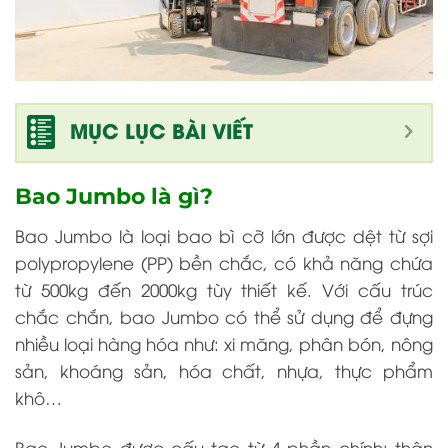
MỤC LỤC BÀI VIẾT
Bao Jumbo là gì?
Bao Jumbo là loại bao bì cỡ lớn được dệt từ sợi
polypropylene (PP) bền chắc, có khả năng chứa
từ 500kg đến 2000kg tùy thiết kế. Với cấu trúc
chắc chắn, bao Jumbo có thể sử dụng để đựng
nhiều loại hàng hóa như: xi măng, phân bón, nông
sản, khoáng sản, hóa chất, nhựa, thực phẩm
khô…
Bao Jumbo được cấu tạo từ 4 phần chính: thân