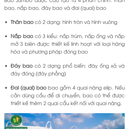
bao, nắp bao, đáy bao và đai (quai) bao
Thân bao
có 2 dạng: hình tròn và hình vuông
Nắp bao
có 3 kiểu: nắp trùm, nắp ống và nắp
mở 3 biên được thiết kế linh hoạt với loại hàng
hóa và phương pháp đóng bao
Đáy bao
có 2 dạng phổ biến: đáy ống xả và
đáy đóng (đáy phẳng)
Đai (quai) bao
bao gồm 4 quai nâng elip. Nếu
cần dùng cẩu để di chuyển, bao có thể được
thiết kế thêm 2 quai cẩu kết nối với quai nâng.