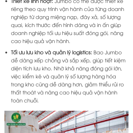
Thiết kế linh hoạt:
Jumbo có thể được thiết kế
riêng theo quy trình vận hành của từng doanh
nghiệp từ dạng miệng nạp, đáy xả, số lượng
quai, kích thước đến hình dáng và in ấn giúp
doanh nghiệp tối ưu hiệu suất đóng gói, nâng
cao hiệu quả vận hành.
Tối ưu lưu kho và quản lý logistics:
Bao Jumbo
dễ dàng xếp chồng và sắp xếp, giúp tiết kiệm
diện tích lưu kho. Nhờ khả năng đóng gói lớn,
việc kiểm kê và quản lý số lượng hàng hóa
trong kho cũng dễ dàng hơn, giảm thiểu rủi ro
thất thoát và nâng cao hiệu quả vận hành
toàn chuỗi.