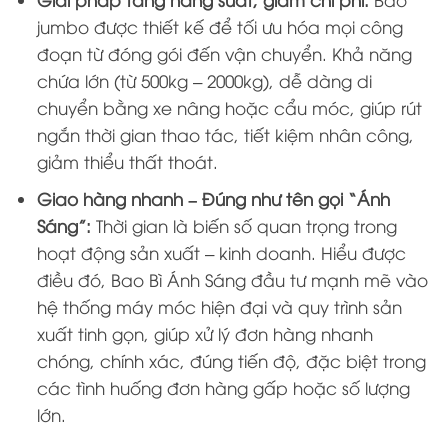
jumbo được thiết kế để tối ưu hóa mọi công
đoạn từ đóng gói đến vận chuyển. Khả năng
chứa lớn (từ 500kg – 2000kg), dễ dàng di
chuyển bằng xe nâng hoặc cẩu móc, giúp rút
ngắn thời gian thao tác, tiết kiệm nhân công,
giảm thiểu thất thoát.
Giao hàng nhanh – Đúng như tên gọi “Ánh
Sáng”:
Thời gian là biến số quan trọng trong
hoạt động sản xuất – kinh doanh. Hiểu được
điều đó, Bao Bì Ánh Sáng đầu tư mạnh mẽ vào
hệ thống máy móc hiện đại và quy trình sản
xuất tinh gọn, giúp xử lý đơn hàng nhanh
chóng, chính xác, đúng tiến độ, đặc biệt trong
các tình huống đơn hàng gấp hoặc số lượng
lớn.