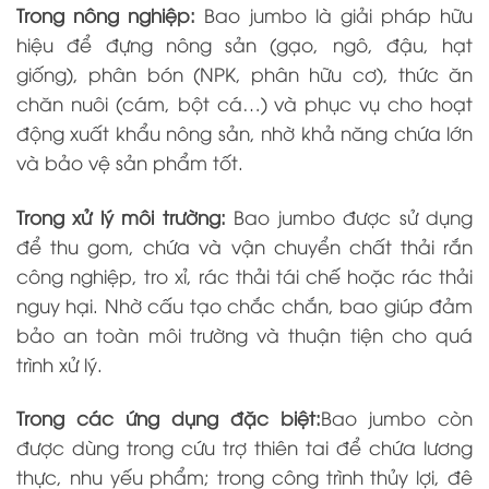
Trong nông nghiệp:
Bao jumbo là giải pháp hữu
hiệu để đựng nông sản (gạo, ngô, đậu, hạt
giống), phân bón (NPK, phân hữu cơ), thức ăn
chăn nuôi (cám, bột cá…) và phục vụ cho hoạt
động xuất khẩu nông sản, nhờ khả năng chứa lớn
và bảo vệ sản phẩm tốt.
Trong xử lý môi trường:
Bao jumbo được sử dụng
để thu gom, chứa và vận chuyển chất thải rắn
công nghiệp, tro xỉ, rác thải tái chế hoặc rác thải
nguy hại. Nhờ cấu tạo chắc chắn, bao giúp đảm
bảo an toàn môi trường và thuận tiện cho quá
trình xử lý.
Trong các ứng dụng đặc biệt:
Bao jumbo còn
được dùng trong cứu trợ thiên tai để chứa lương
thực, nhu yếu phẩm; trong công trình thủy lợi, đê