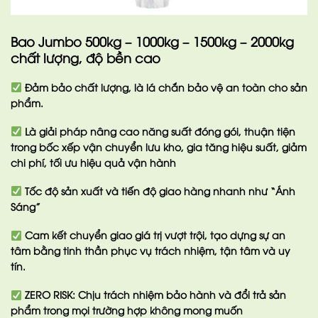
Bao Jumbo 500kg – 1000kg – 1500kg – 2000kg
chất lượng, độ bền cao
Đảm bảo chất lượng, là lá chắn bảo vệ an toàn cho sản
phẩm.
Là giải pháp nâng cao năng suất đóng gói, thuận tiện
trong bốc xếp vận chuyển lưu kho, gia tăng hiệu suất, giảm
chi phí, tối ưu hiệu quả vận hành
Tốc độ sản xuất và tiến độ giao hàng nhanh
như “Ánh
Sáng”
Cam kết chuyển giao giá trị vượt trội
, tạo dựng sự an
tâm bằng tinh thần phục vụ trách nhiệm, tận tâm và uy
tín.
ZERO RISK
: Chịu trách nhiệm bảo hành và đổi trả sản
phẩm trong mọi trường hợp không mong muốn