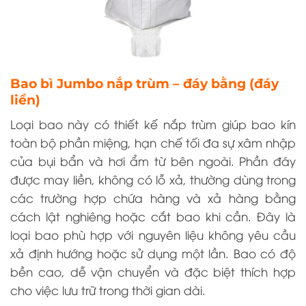
Bao bì Jumbo nắp trùm – đáy bằng (đáy
liền)
Loại bao này có thiết kế nắp trùm giúp bao kín
toàn bộ phần miệng, hạn chế tối đa sự xâm nhập
của bụi bẩn và hơi ẩm từ bên ngoài. Phần đáy
được may liền, không có lỗ xả, thường dùng trong
các trường hợp chứa hàng và xả hàng bằng
cách lật nghiêng hoặc cắt bao khi cần. Đây là
loại bao phù hợp với nguyên liệu không yêu cầu
xả định hướng hoặc sử dụng một lần. Bao có độ
bền cao, dễ vận chuyển và đặc biệt thích hợp
cho việc lưu trữ trong thời gian dài.