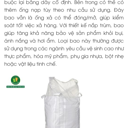
buộc lại bằng dây cố định. Bên trong có thể có
thêm ống nạp tùy theo nhu cầu sử dụng. Đáy
bao vẫn là ống xả có thể đóng/mở, giúp kiểm
soát tốt việc xả hàng. Với thiết kế nắp trùm, bao
giúp tăng khả năng bảo vệ sản phẩm khỏi bụi,
ánh nắng và hơi ẩm. Loại bao này thường được
sử dụng trong các ngành yêu cầu vệ sinh cao như
thực phẩm, hóa mỹ phẩm, phụ gia nhựa, bột nhẹ
hoặc vật liệu tinh chế.