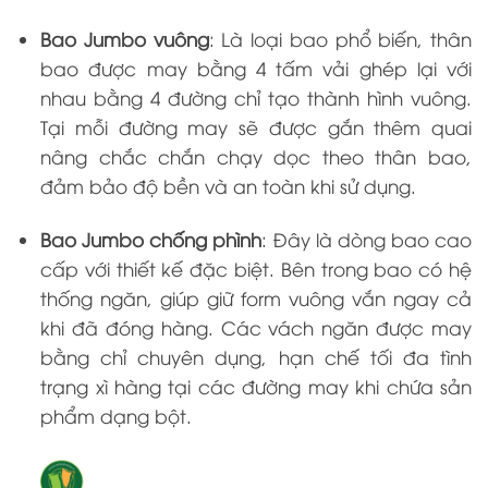
Bao Jumbo vuông
: Là loại bao phổ biến, thân
bao được may bằng 4 tấm vải ghép lại với
nhau bằng 4 đường chỉ tạo thành hình vuông.
Tại mỗi đường may sẽ được gắn thêm quai
nâng chắc chắn chạy dọc theo thân bao,
đảm bảo độ bền và an toàn khi sử dụng.
Bao Jumbo chống phình
: Đây là dòng bao cao
cấp với thiết kế đặc biệt. Bên trong bao có hệ
thống ngăn, giúp giữ form vuông vắn ngay cả
khi đã đóng hàng. Các vách ngăn được may
bằng chỉ chuyên dụng, hạn chế tối đa tình
trạng xì hàng tại các đường may khi chứa sản
phẩm dạng bột.