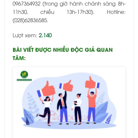
0967364932 (trong giờ hành chánh sáng 8h-
11h30, chiều 13h-17h30). Hotline:
(028)62836585.
Lượt xem:
2.140
BÀI VIẾT ĐƯỢC NHIỀU ĐỘC GIẢ QUAN
TÂM: