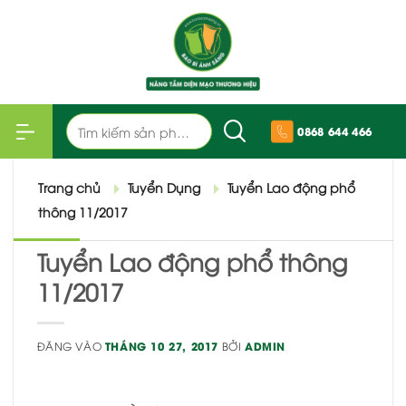
Bỏ
qua
nội
dung
Tìm
0868 644 466
kiếm:
Trang chủ
Tuyển Dụng
Tuyển Lao động phổ
thông 11/2017
Tuyển Lao động phổ thông
11/2017
ĐĂNG VÀO
THÁNG 10 27, 2017
BỞI
ADMIN