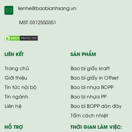
lienhe@baobianhsang.vn
MST: 0312550351
LIÊN KẾT
SẢN PHẨM
Trang chủ
Bao bì giấy kraft
Giới thiệu
Bao bì giấy in Offset
Tin tức nội bộ
Bao bì nhựa BOPP
Tin ngành
Bao bì nhựa PP
Liên hệ
Bao bì BOPP dán đáy
Tấm cách nhiệt
HỖ TRỢ
THỜI GIAN LÀM VIỆC: