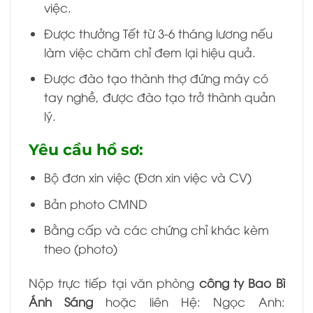
việc.
Được thưởng Tết từ 3-6 tháng lương nếu
làm việc chăm chỉ đem lại hiệu quả.
Được đào tạo thành thợ đứng máy có
tay nghề, được đào tạo trở thành quản
lý.
Yêu cầu hồ sơ:
Bộ đơn xin việc (Đơn xin việc và CV)
Bản photo CMND
Bằng cấp và các chứng chỉ khác kèm
theo (photo)
Nộp trực tiếp tại văn phòng
công ty Bao Bì
Ánh Sáng
hoặc l
iên Hệ: Ngọc Anh: