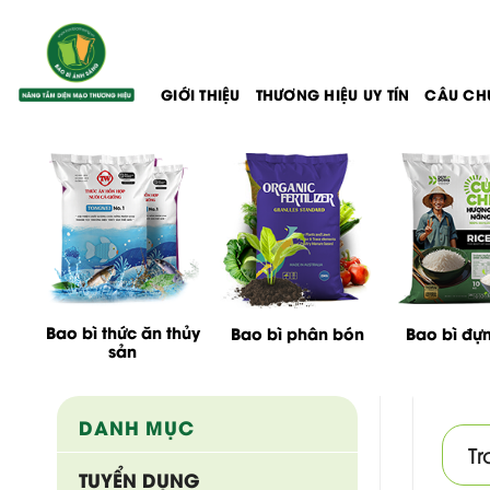
Bỏ
qua
nội
dung
GIỚI THIỆU
THƯƠNG HIỆU UY TÍN
CÂU CH
Bao bì thức ăn thủy
Bao bì phân bón
Bao bì đự
sản
DANH MỤC
Tr
TUYỂN DỤNG