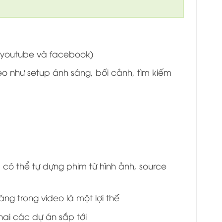
g youtube và facebook)
o như setup ánh sáng, bối cảnh, tìm kiếm
ó thể tự dựng phim từ hình ảnh, source
ng trong video là một lợi thế
hai các dự án sắp tới