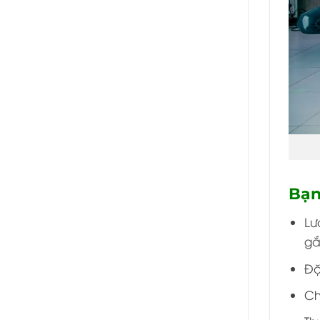
Bạn
Lư
gắ
Đặ
Ch