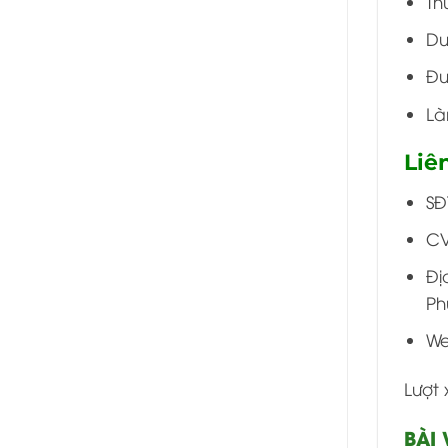
Th
Du
Đư
Là
Liê
SĐ
CV
Đị
Ph
We
Lượt 
BÀI