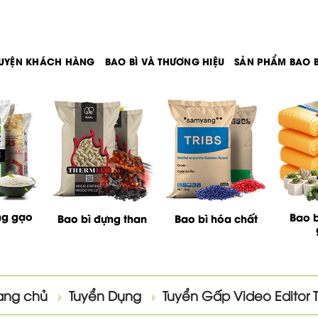
UYỆN KHÁCH HÀNG
BAO BÌ VÀ THƯƠNG HIỆU
SẢN PHẨM BAO B
ng gạo
Bao b
Bao bì đựng than
Bao bì hóa chất
ang chủ
Tuyển Dụng
Tuyển Gấp Video Editor 