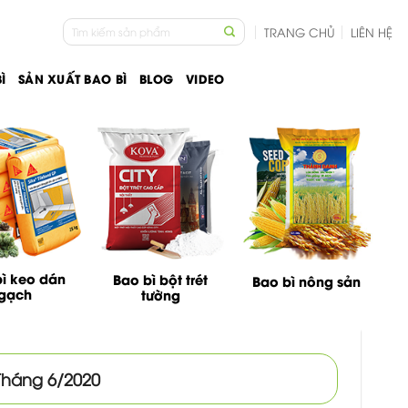
Tìm
TRANG CHỦ
LIÊN HỆ
kiếm:
Ì
SẢN XUẤT BAO BÌ
BLOG
VIDEO
ì keo dán
Bao bì bột trét
Bao bì nông sản
gạch
tường
Tháng 6/2020