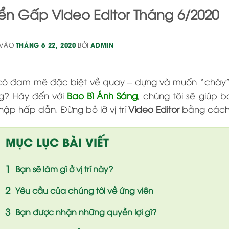
ển Gấp Video Editor Tháng 6/2020
 VÀO
THÁNG 6 22, 2020
BỞI
ADMIN
có đam mê đặc biệt về quay – dựng và muốn “cháy” 
g? Hãy đến với
Bao Bì Ánh Sáng
, chúng tôi sẽ giúp 
hập hấp dẫn. Đừng bỏ lỡ vị trí
Video Editor
bằng cách 
MỤC LỤC BÀI VIẾT
Bạn sẽ làm gì ở vị trí này?
Yêu cầu của chúng tôi về ứng viên
Bạn được nhận những quyền lợi gì?