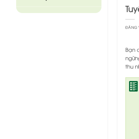
Tuy
ĐĂNG
Bạn 
ngừn
thu n