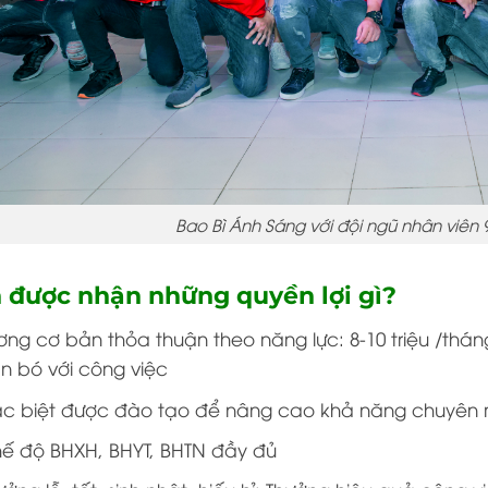
Bao Bì Ánh Sáng với đội ngũ nhân viên 
 được nhận những quyền lợi gì?
ơng cơ bản thỏa thuận theo năng lực: 8-10 triệu /thán
n bó với công việc
c biệt được đào tạo để nâng cao khả năng chuyên
ế độ BHXH, BHYT, BHTN đầy đủ