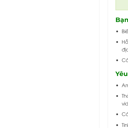
Bạn 
Bi
Hỗ
đị
Cá
Yêu
Am
Th
vi
Có
Ti