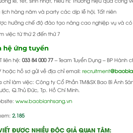
ưởng lễ, tết, sinh nhật, hiếu hỉ; Thưởng hiệu quả công 
 lịch hàng năm và party các dịp lễ hội, Tất niên
ợc hưởng chế độ đào tạo nâng cao nghiệp vụ và có c
m việc từ thứ 2 đến thứ 7
n hệ ứng tuyển
T liên hệ:
033 84 000 77
– Team Tuyển Dụng – BP Hành c
 hoặc hồ sơ gửi về địa chỉ email:
recruitment
@baobia
a chỉ làm việc: Công ty Cổ Phần TM&SX Bao Bì Ánh Sán
ước, Q.Thủ Đức, Tp. Hồ Chí Minh.
bsite:
www.baobianhsang.vn
xem:
2.185
 VIẾT ĐƯỢC NHIỀU ĐỘC GIẢ QUAN TÂM: