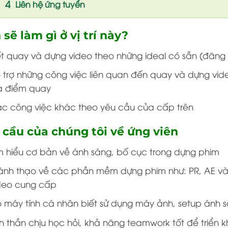
Liên hệ ứng tuyển
sẽ làm gì ở vị trí này?
ết quay và dựng video theo những ideal có sẵn (đăn
 trợ những công việc liên quan đến quay và dựng vide
a điểm quay
c công việc khác theo yêu cầu của cấp trên
 cầu của chúng tôi về ứng viên
 hiểu cơ bản về ánh sáng, bố cục trong dựng phim
ành thạo về các phần mềm dựng phim như: PR, AE và c
deo cung cấp
 máy tính cá nhân biết sử dụng máy ảnh, setup ánh sá
nh thần chịu học hỏi, khả năng teamwork tốt để triển k