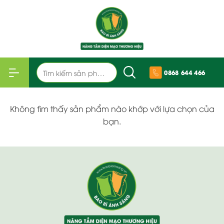
Bỏ
qua
nội
dung
Tìm
0868 644 466
kiếm:
Không tìm thấy sản phẩm nào khớp với lựa chọn của
bạn.