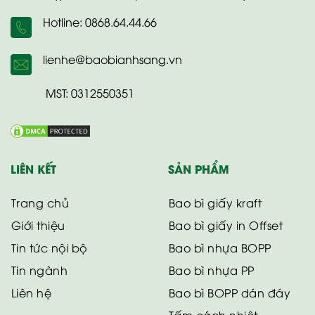
Hotline: 0868.64.44.66
lienhe@baobianhsang.vn
MST: 0312550351
LIÊN KẾT
SẢN PHẨM
Trang chủ
Bao bì giấy kraft
Giới thiệu
Bao bì giấy in Offset
Tin tức nội bộ
Bao bì nhựa BOPP
Tin ngành
Bao bì nhựa PP
Liên hệ
Bao bì BOPP dán đáy