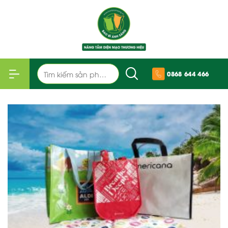
Bỏ
qua
nội
dung
Tìm
0868 644 466
kiếm: