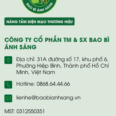
CÔNG TY CỔ PHẦN TM & SX BAO BÌ
ÁNH SÁNG
Địa chỉ: 31A đường số 17, khu phố 6,
Phường Hiệp Bình, Thành phố Hồ Chí
Minh, Việt Nam
Hotline: 0868.64.44.66
lienhe@baobianhsang.vn
MST: 0312550351