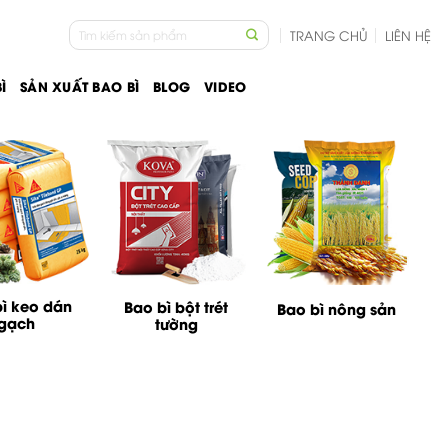
Tìm
TRANG CHỦ
LIÊN HỆ
kiếm:
Ì
SẢN XUẤT BAO BÌ
BLOG
VIDEO
ì keo dán
Bao bì bột trét
Bao bì nông sản
gạch
tường