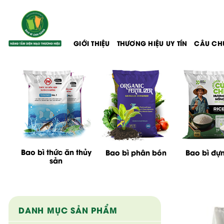
Bỏ
qua
nội
dung
GIỚI THIỆU
THƯƠNG HIỆU UY TÍN
CÂU CH
Bao bì thức ăn thủy
Bao bì phân bón
Bao bì đự
sản
DANH MỤC SẢN PHẨM