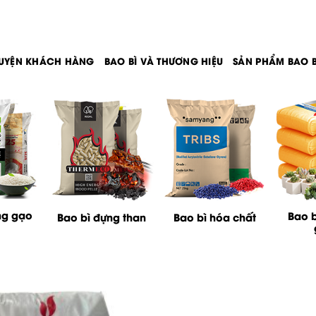
UYỆN KHÁCH HÀNG
BAO BÌ VÀ THƯƠNG HIỆU
SẢN PHẨM BAO B
ng gạo
Bao b
Bao bì đựng than
Bao bì hóa chất