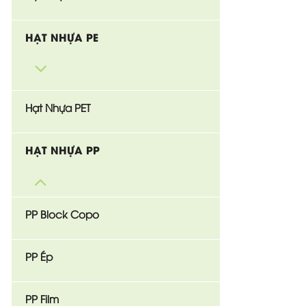
HẠT NHỰA PE
Hạt Nhựa PET
HẠT NHỰA PP
PP Block Copo
PP Ép
PP Film