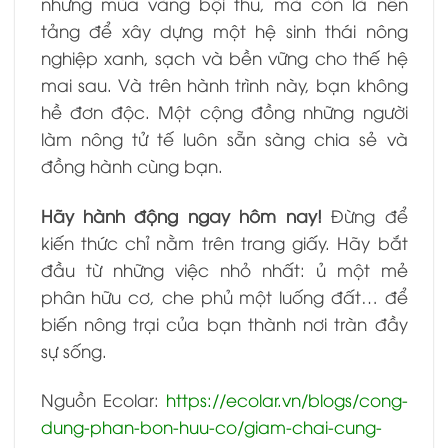
những mùa vàng bội thu, mà còn là nền
tảng để xây dựng một hệ sinh thái nông
nghiệp xanh, sạch và bền vững cho thế hệ
mai sau. Và trên hành trình này, bạn không
hề đơn độc. Một cộng đồng những người
làm nông tử tế luôn sẵn sàng chia sẻ và
đồng hành cùng bạn.
Hãy hành động ngay hôm nay!
Đừng để
kiến thức chỉ nằm trên trang giấy. Hãy bắt
đầu từ những việc nhỏ nhất: ủ một mẻ
phân hữu cơ, che phủ một luống đất… để
biến nông trại của bạn thành nơi tràn đầy
sự sống.
Nguồn Ecolar:
https://ecolar.vn/blogs/cong-
dung-phan-bon-huu-co/giam-chai-cung-