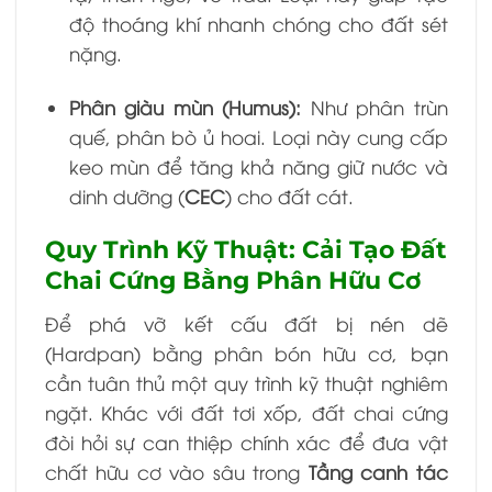
độ thoáng khí nhanh chóng cho đất sét
nặng.
Phân giàu mùn (Humus):
Như phân trùn
quế, phân bò ủ hoai. Loại này cung cấp
keo mùn để tăng khả năng giữ nước và
dinh dưỡng (
CEC
) cho đất cát.
Quy Trình Kỹ Thuật: Cải Tạo Đất
Chai Cứng Bằng Phân Hữu Cơ
Để phá vỡ kết cấu đất bị nén dẽ
(Hardpan) bằng phân bón hữu cơ, bạn
cần tuân thủ một quy trình kỹ thuật nghiêm
ngặt. Khác với đất tơi xốp, đất chai cứng
đòi hỏi sự can thiệp chính xác để đưa vật
chất hữu cơ vào sâu trong
Tầng canh tác