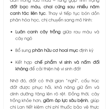
đất bạc màu, chai cứng sau nhiều năm
canh tác liên tục
. Thay vì tiếp tục bón dồn
phân hóa học, chị chuyển sang mô hình:
Luân canh cây trồng
giữa rau màu và
cây ngô
Bổ sung
phân hữu cơ hoai mục
định kỳ
Kết hợp
chế phẩm vi sinh và nấm đối
kháng
để cải thiện hệ vi sinh đất
Nhờ đó, đất có thời gian “nghỉ”, cấu trúc
đất được phục hồi, khả năng giữ ẩm và
dinh dưỡng tăng lên rõ rệt. Đồng thời, cây
trồng khỏe hơn,
giảm áp lực sâu bệnh
, giúp
chị Lan tiết kiệm chi phí thuốc bảo vệ thực