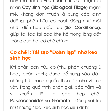
cày, mà nằm ở
Phân bón hữu cơ
– một tác
nhân
Cày sinh học (Biological Tillage)
mạnh
mẽ. Không đơn thuần là cung cấp dinh
dưỡng, phân hữu cơ hoạt động như một
chất điều hòa cấu trúc (
Soil Conditioner
),
giúp tái tạo lại các khe hở trong lòng đất
thông qua hai cơ chế chính:
Cơ chế 1: Tái tạo “Đoàn lạp” nhờ keo
sinh học
Khi phân bón hữu cơ (như phân chuồng ủ
hoai, phân xanh) được bổ sung vào đất,
chúng trở thành nguồn thức ăn cho vi sinh
vật. Trong quá trình phân giải, các nấm và
vi khuẩn tiết ra các hợp chất
Polysaccharides
và
Glomalin
– đóng vai trò
như những “loại keo sinh học siêu dính”.