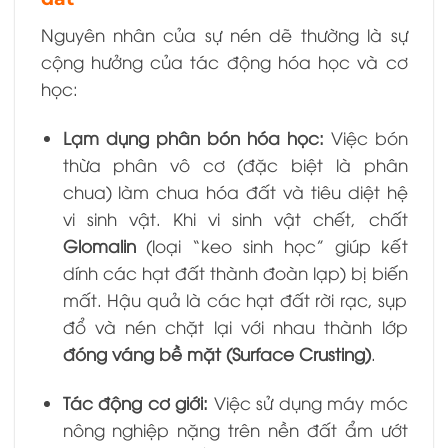
Nguyên nhân của sự nén dẽ thường là sự
cộng hưởng của tác động hóa học và cơ
học:
Lạm dụng phân bón hóa học:
Việc bón
thừa phân vô cơ (đặc biệt là phân
chua) làm chua hóa đất và tiêu diệt hệ
vi sinh vật. Khi vi sinh vật chết, chất
Glomalin
(loại “keo sinh học” giúp kết
dính các hạt đất thành đoàn lạp) bị biến
mất. Hậu quả là các hạt đất rời rạc, sụp
đổ và nén chặt lại với nhau thành lớp
đóng váng bề mặt (Surface Crusting)
.
Tác động cơ giới:
Việc sử dụng máy móc
nông nghiệp nặng trên nền đất ẩm ướt