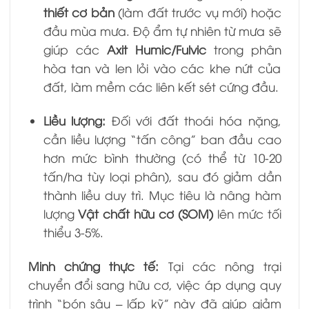
thiết cơ bản
(làm đất trước vụ mới) hoặc
đầu mùa mưa. Độ ẩm tự nhiên từ mưa sẽ
giúp các
Axit Humic/Fulvic
trong phân
hòa tan và len lỏi vào các khe nứt của
đất, làm mềm các liên kết sét cứng đầu.
Liều lượng:
Đối với đất thoái hóa nặng,
cần liều lượng “tấn công” ban đầu cao
hơn mức bình thường (có thể từ 10-20
tấn/ha tùy loại phân), sau đó giảm dần
thành liều duy trì. Mục tiêu là nâng hàm
lượng
Vật chất hữu cơ (SOM)
lên mức tối
thiểu 3-5%.
Minh chứng thực tế:
Tại các nông trại
chuyển đổi sang hữu cơ, việc áp dụng quy
trình “bón sâu – lấp kỹ” này đã giúp giảm