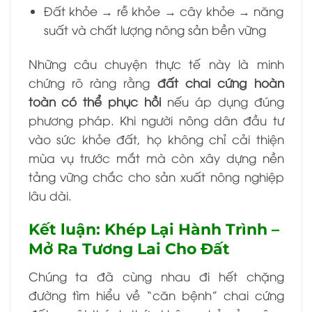
Đất khỏe → rễ khỏe → cây khỏe → năng
suất và chất lượng nông sản bền vững
Những câu chuyện thực tế này là minh
chứng rõ ràng rằng
đất chai cứng hoàn
toàn có thể phục hồi
nếu áp dụng đúng
phương pháp. Khi người nông dân đầu tư
vào sức khỏe đất, họ không chỉ cải thiện
mùa vụ trước mắt mà còn xây dựng nền
tảng vững chắc cho sản xuất nông nghiệp
lâu dài.
Kết luận: Khép Lại Hành Trình –
Mở Ra Tương Lai Cho Đất
Chúng ta đã cùng nhau đi hết chặng
đường tìm hiểu về “căn bệnh” chai cứng