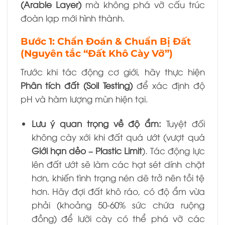
(Arable Layer)
mà không phá vỡ cấu trúc
đoàn lạp mới hình thành.
Bước 1: Chẩn Đoán & Chuẩn Bị Đất
(Nguyên tắc “Đất Khô Cày Vỡ”)
Trước khi tác động cơ giới, hãy thực hiện
Phân tích đất (Soil Testing)
để xác định độ
pH và hàm lượng mùn hiện tại.
Lưu ý quan trọng về độ ẩm:
Tuyệt đối
không cày xới khi đất quá ướt (vượt quá
Giới hạn dẻo – Plastic Limit
). Tác động lực
lên đất ướt sẽ làm các hạt sét dính chặt
hơn, khiến tình trạng nén dẽ trở nên tồi tệ
hơn. Hãy đợi đất khô ráo, có độ ẩm vừa
phải (khoảng 50-60% sức chứa ruộng
đồng) để lưỡi cày có thể phá vỡ các