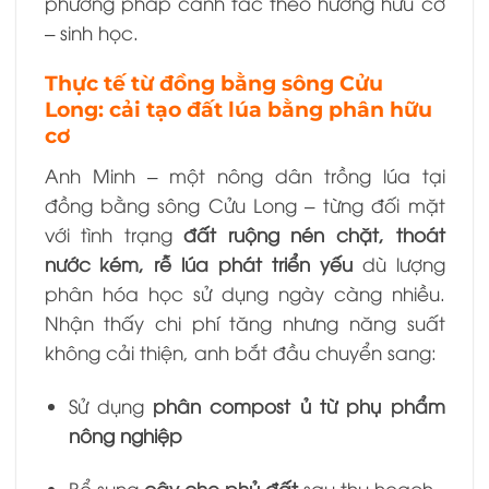
phương pháp canh tác theo hướng hữu cơ
– sinh học.
Thực tế từ đồng bằng sông Cửu
Long: cải tạo đất lúa bằng phân hữu
cơ
Anh Minh – một nông dân trồng lúa tại
đồng bằng sông Cửu Long – từng đối mặt
với tình trạng
đất ruộng nén chặt, thoát
nước kém, rễ lúa phát triển yếu
dù lượng
phân hóa học sử dụng ngày càng nhiều.
Nhận thấy chi phí tăng nhưng năng suất
không cải thiện, anh bắt đầu chuyển sang:
Sử dụng
phân compost ủ từ phụ phẩm
nông nghiệp
Bổ sung
cây che phủ đất
sau thu hoạch