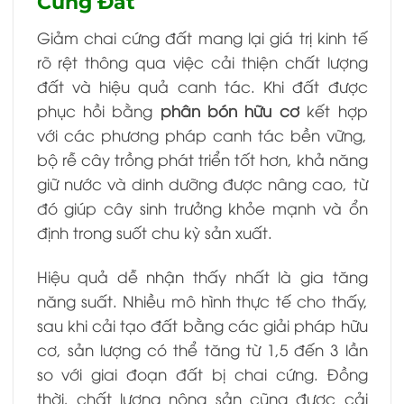
Cứng Đất
Giảm chai cứng đất mang lại giá trị kinh tế
rõ rệt thông qua việc cải thiện chất lượng
đất và hiệu quả canh tác. Khi đất được
phục hồi bằng
phân bón hữu cơ
kết hợp
với các phương pháp canh tác bền vững,
bộ rễ cây trồng phát triển tốt hơn, khả năng
giữ nước và dinh dưỡng được nâng cao, từ
đó giúp cây sinh trưởng khỏe mạnh và ổn
định trong suốt chu kỳ sản xuất.
Hiệu quả dễ nhận thấy nhất là gia tăng
năng suất. Nhiều mô hình thực tế cho thấy,
sau khi cải tạo đất bằng các giải pháp hữu
cơ, sản lượng có thể tăng từ 1,5 đến 3 lần
so với giai đoạn đất bị chai cứng. Đồng
thời, chất lượng nông sản cũng được cải