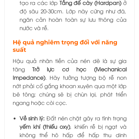
tạo ra các lớp
Tầng đế cày (Hardpan)
ở
độ sâu 20-30cm. Lớp này cứng như đá,
ngăn cản hoàn toàn sự lưu thông của
nước và rễ.
Hệ quả nghiêm trọng đối với năng
suất
Hậu quả nhãn tiền của nén dẽ là sự gia
tăng
Trở lực cơ học (Mechanical
Impedance)
. Hãy tưởng tượng bộ rễ non
nớt phải cố gắng khoan xuyên qua một lớp
bê tông; chúng sẽ bị chùn lại, phát triển
ngang hoặc còi cọc.
Về sinh lý:
Đất nén chặt gây ra tình trạng
yếm khí (thiếu oxy)
, khiến rễ bị ngạt và
không thể hô hấp để hấp thu dinh