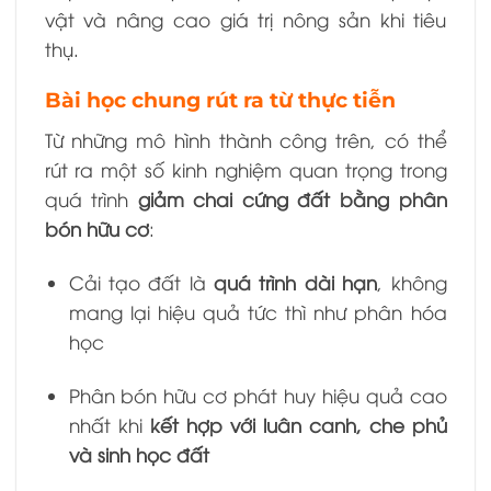
vật và nâng cao giá trị nông sản khi tiêu
thụ.
Bài học chung rút ra từ thực tiễn
Từ những mô hình thành công trên, có thể
rút ra một số kinh nghiệm quan trọng trong
quá trình
giảm chai cứng đất bằng phân
bón hữu cơ
:
Cải tạo đất là
quá trình dài hạn
, không
mang lại hiệu quả tức thì như phân hóa
học
Phân bón hữu cơ phát huy hiệu quả cao
nhất khi
kết hợp với luân canh, che phủ
và sinh học đất