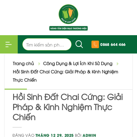
Bỏ
qua
nội
dung
Tìm
0868 644 466
kiếm:
Trang chủ
Công Dụng & Lợi Ích Khi Sử Dụng
Hồi Sinh Đất Chai Cứng: Giải Pháp & Kinh Nghiệm
Thực Chiến
Hồi Sinh Đất Chai Cứng: Giải
Pháp & Kinh Nghiệm Thực
Chiến
ĐĂNG VÀO
THÁNG 12 29, 2025
BỞI
ADMIN