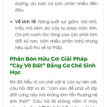
dưỡng, dù bạn có bón phân nhiều đến
đâu.
Về kinh tế:
Năng suất sụt giảm, trái nhỏ,
mẫu mã kém do cây bị stress mãn tính.
Chi phí canh tác tăng cao (do phải làm
đất kỹ hơn, bón nhiều phân hơn) nhưng
hiệu quả thu về lại thấp.
Phân Bón Hữu Cơ: Giải Pháp
“Cày Vỡ Đất” Bằng Cơ Chế Sinh
Học
Khi đã hiểu rõ cơ chế vật lý của sự nén dẽ,
câu hỏi đặt ra là: “Làm sao để phá vỡ lớp
đất cứng này mà không làm tổn thương hệ
sinh thái?” Câu trả lời không nằm ở máy