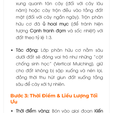
xung quanh tán cây (đối với cây lâu
năm) hoặc cày trộn đều vào tầng đất
mặt (đối với cây ngắn ngày). Trộn phân
hữu cơ đã
ủ hoai mục
(để tránh hiện
tượng
Cạnh tranh đạm
và sốc nhiệt) với
đất theo tỷ lệ 1:3.
Tác động:
Lớp phân hữu cơ nằm sâu
dưới đất sẽ đóng vai trò như những “cột
chống sinh học” (Vertical Mulching), giữ
cho đất không bị sập xuống và nén lại,
đồng thời thu hút giun đất xuống tầng
sâu để cày xới tự nhiên.
Bước 3: Thời Điểm & Liều Lượng Tối
Ưu
Thời điểm vàng:
Bón vào giai đoạn
Kiến