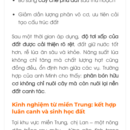
Giảm dần lượng phân vô cơ, ưu tiên cải
tạo cấu trúc đất
Sau một thời gian áp dụng,
độ tơi xốp của
đất được cải thiện rõ rệt
, đất giữ nước tốt
hơn, rễ lúa ăn sâu và khỏe. Năng suất lúa
không chỉ tăng mà chất lượng hạt cũng
đồng đều, ổn định hơn giữa các vụ. Trường
hợp của anh Minh cho thấy:
phân bón hữu
cơ không chỉ nuôi cây mà còn nuôi lại nền
đất canh tác
.
Kinh nghiệm từ miền Trung: kết hợp
luân canh và sinh học đất
Tại khu vực miền Trung, chị Lan – một nông
dân trồng rau màu – từng gặp tình trạng