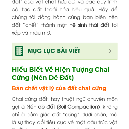
đất” của vật chất hữu cơ, và các quy trình
cải tạo đất thoái hóa hiệu quả. Hãy để
chúng tôi đồng hành cùng bạn biến nền
đất “chết” thành một
hệ sinh thái đất
tơi
xốp và màu mỡ.
MỤC LỤC BÀI VIẾT
Hiểu Biết Về Hiện Tượng Chai
Cứng (Nén Dẽ Đất)
Bản chất vật lý của đất chai cứng
Chai cứng đất, hay thuật ngữ chuyên môn
gọi là
Nén dẽ đất (Soil Compaction)
, không
chỉ là cảm giác đất “cứng” dưới chân, mà
là sự thay đổi tiêu cực về mặt cấu trúc vật