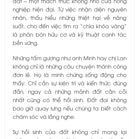
đất – một thách thức không nhỏ của nông
nghiệp hiện đại. Từ việc nhận diện nguyên
nhân, thấu hiểu những thiệt hại về năng
suất, cho đến việc tìm ra “chìa khóa vàng”
là phân bón hữu cơ và kỹ thuật canh tác
bền vững.
Những tấm gương như anh Minh hay chị Lan
không chỉ là những câu chuyện thành công
đơn lẻ. Họ là minh chứng sống động cho
thấy: Chỉ cần sự kiên trì và kiến thức đúng
đắn, ngay cả những mảnh đất cằn cỗi
nhất cũng có thể hồi sinh. Đất đai không
bao giờ quay lưng nếu chúng ta biết cách
chăm sóc và lắng nghe.
Sự hồi sinh của đất không chỉ mang lại