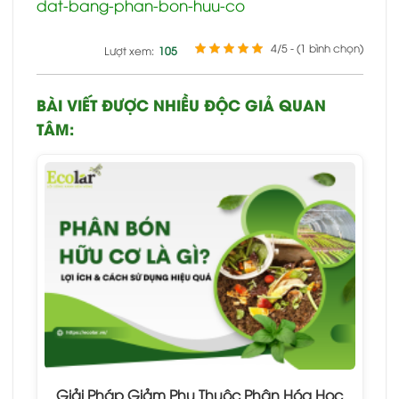
dat-bang-phan-bon-huu-co
4/5 - (1 bình chọn)
Lượt xem:
105
BÀI VIẾT ĐƯỢC NHIỀU ĐỘC GIẢ QUAN
TÂM:
Giải Pháp Giảm Phụ Thuộc Phân Hóa Học