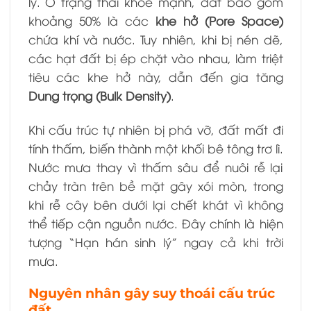
lý. Ở trạng thái khỏe mạnh, đất bao gồm
khoảng 50% là các
khe hở (Pore Space)
chứa khí và nước. Tuy nhiên, khi bị nén dẽ,
các hạt đất bị ép chặt vào nhau, làm triệt
tiêu các khe hở này, dẫn đến gia tăng
Dung trọng (Bulk Density)
.
Khi cấu trúc tự nhiên bị phá vỡ, đất mất đi
tính thấm, biến thành một khối bê tông trơ lì.
Nước mưa thay vì thấm sâu để nuôi rễ lại
chảy tràn trên bề mặt gây xói mòn, trong
khi rễ cây bên dưới lại chết khát vì không
thể tiếp cận nguồn nước. Đây chính là hiện
tượng “Hạn hán sinh lý” ngay cả khi trời
mưa.
Nguyên nhân gây suy thoái cấu trúc
đất