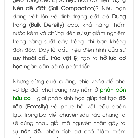
Nén dẽ đất (Soil Compaction)
? Nếu bạn
đang vật lộn với tình trạng đất có
Dung
trọng (Bulk Density)
cao, khả năng thấm
nước kém và chứng kiến sự sụt giảm nghiêm
trọng năng suất cây trồng, thì bạn không
đơn độc. Đây là dấu hiệu điển hình của sự
suy thoái cấu trúc vật lý
, tạo ra
trở lực cơ
học
ngăn cản bộ rễ phát triển.
Nhưng đừng quá lo lắng, chìa khóa để phá
vỡ lớp đất chai cứng này nằm ở
phân bón
hữu cơ
– giải pháp sinh học giúp tái tạo
độ
xốp (Porosity)
và phục hồi kết cấu đoàn
lạp. Trong bài viết chuyên sâu này, chúng ta
sẽ cùng nhau giải mã nguyên nhân gây ra
sự
nén dẽ
, phân tích cơ chế “làm mềm