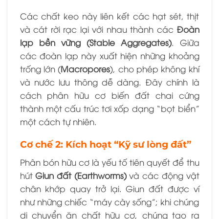
Các chất keo này liên kết các hạt sét, thịt
và cát rời rạc lại với nhau thành các
Đoàn
lạp bền vững (Stable Aggregates)
. Giữa
các đoàn lạp này xuất hiện những khoảng
trống lớn (
Macropores
), cho phép không khí
và nước lưu thông dễ dàng. Đây chính là
cách phân hữu cơ biến đất chai cứng
thành một cấu trúc tơi xốp dạng “bọt biển”
một cách tự nhiên.
Cơ chế 2: Kích hoạt “Kỹ sư lòng đất”
Phân bón hữu cơ là yếu tố tiên quyết để thu
hút
Giun đất (Earthworms)
và các động vật
chân khớp quay trở lại. Giun đất được ví
như những chiếc “máy cày sống”; khi chúng
di chuyển ăn chất hữu cơ, chúng tạo ra