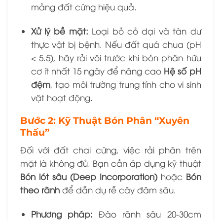
mảng đất cứng hiệu quả.
Xử lý bề mặt:
Loại bỏ cỏ dại và tàn dư
thực vật bị bệnh. Nếu đất quá chua (pH
< 5.5), hãy rải vôi trước khi bón phân hữu
cơ ít nhất 15 ngày để nâng cao
Hệ số pH
đệm
, tạo môi trường trung tính cho vi sinh
vật hoạt động.
Bước 2: Kỹ Thuật Bón Phân “Xuyên
Thấu”
Đối với đất chai cứng, việc rải phân trên
mặt là không đủ. Bạn cần áp dụng kỹ thuật
Bón lót sâu (Deep Incorporation)
hoặc
Bón
theo rãnh
để dẫn dụ rễ cây đâm sâu.
Phương pháp:
Đào rãnh sâu 20-30cm