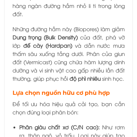
hàng ngàn đường hầm nhỏ li ti trong lòng
đất.
Những đường hầm này (Biopores) làm giảm
Dung trọng (Bulk Density)
của đất, phá vỡ
lớp
đế cày (Hardpan)
và dẫn nước mưa
thấm sâu xuống tầng dưới. Phân của giun
đất (Vermicast) cũng chứa hàm lượng dinh
dưỡng và vi sinh vật cao gấp nhiều lần đất
thường, giúp phục hồi
độ phì nhiêu
sinh học.
Lựa chọn nguồn hữu cơ phù hợp
Để tối ưu hóa hiệu quả cải tạo, bạn cần
chọn đúng loại phân bón:
Phân giàu chất xơ (C/N cao):
Như rơm
rạ, thân ngô, vỏ trấu. Loại này giúp tạo