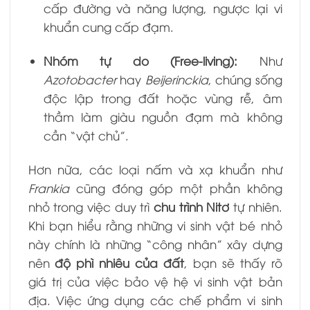
cấp đường và năng lượng, ngược lại vi
khuẩn cung cấp đạm.
Nhóm tự do (Free-living):
Như
Azotobacter
hay
Beijerinckia
, chúng sống
độc lập trong đất hoặc vùng rễ, âm
thầm làm giàu nguồn đạm mà không
cần “vật chủ”.
Hơn nữa, các loại nấm và xạ khuẩn như
Frankia
cũng đóng góp một phần không
nhỏ trong việc duy trì
chu trình Nitơ
tự nhiên.
Khi bạn hiểu rằng những vi sinh vật bé nhỏ
này chính là những “công nhân” xây dựng
nên
độ phì nhiêu của đất
, bạn sẽ thấy rõ
giá trị của việc bảo vệ hệ vi sinh vật bản
địa. Việc ứng dụng các chế phẩm vi sinh