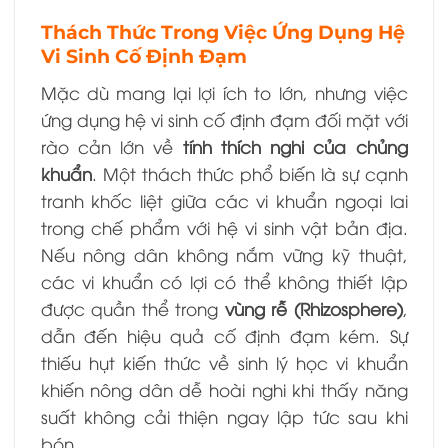
Thách Thức Trong Việc Ứng Dụng Hệ
Vi Sinh Cố Định Đạm
Mặc dù mang lại lợi ích to lớn, nhưng việc
ứng dụng hệ vi sinh cố định đạm đối mặt với
rào cản lớn về
tính thích nghi của chủng
khuẩn
. Một thách thức phổ biến là sự cạnh
tranh khốc liệt giữa các vi khuẩn ngoại lai
trong chế phẩm với hệ vi sinh vật bản địa.
Nếu nông dân không nắm vững kỹ thuật,
các vi khuẩn có lợi có thể không thiết lập
được quần thể trong
vùng rễ (Rhizosphere)
,
dẫn đến hiệu quả cố định đạm kém. Sự
thiếu hụt kiến thức về sinh lý học vi khuẩn
khiến nông dân dễ hoài nghi khi thấy năng
suất không cải thiện ngay lập tức sau khi
bón.