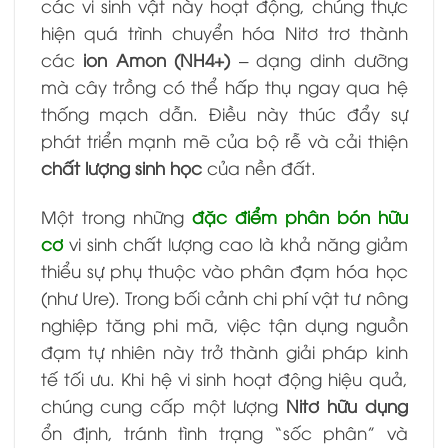
các vi sinh vật này hoạt động, chúng thực
hiện quá trình chuyển hóa Nitơ trơ thành
các
ion Amon (
NH4+
)
– dạng dinh dưỡng
mà cây trồng có thể hấp thụ ngay qua hệ
thống mạch dẫn. Điều này thúc đẩy sự
phát triển mạnh mẽ của bộ rễ và cải thiện
chất lượng sinh học
của nền đất.
Một trong những
đặc điểm phân bón hữu
cơ
vi sinh chất lượng cao là khả năng giảm
thiểu sự phụ thuộc vào phân đạm hóa học
(như Ure). Trong bối cảnh chi phí vật tư nông
nghiệp tăng phi mã, việc tận dụng nguồn
đạm tự nhiên này trở thành giải pháp kinh
tế tối ưu. Khi hệ vi sinh hoạt động hiệu quả,
chúng cung cấp một lượng
Nitơ hữu dụng
ổn định, tránh tình trạng “sốc phân” và