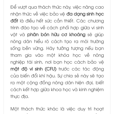
Để vượt qua thách thức này, việc nâng cao
nhận thức về việc bảo vệ
đa dạng sinh học
đất
là điều hết sức cần thiết. Các chương
trình đào tạo về cách phối hợp giữa vi sinh
vật và
phân bón hữu cơ khoáng
sẽ giúp
nông dân hiểu rõ cách tạo ra môi trường
sống bền vững. Hãy tưởng tượng nếu bạn
tham gia vào một khóa học về nông
nghiệp tái sinh, nơi bạn học cách bảo vệ
mật độ vi sinh (CFU)
trước các tác động
của biến đổi khí hậu. Sự chia sẻ này sẽ tạo
ra một cộng đồng nông dân hiện đại, biết
cách kết hợp giữa khoa học và kinh nghiệm
thực địa.
Một thách thức khác là việc duy trì hoạt