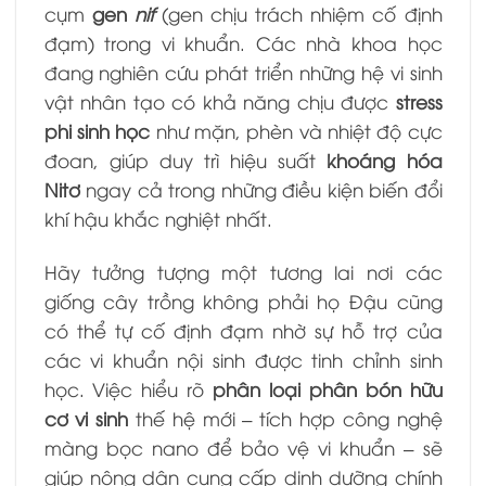
cụm
gen
nif
(gen chịu trách nhiệm cố định
đạm) trong vi khuẩn. Các nhà khoa học
đang nghiên cứu phát triển những hệ vi sinh
vật nhân tạo có khả năng chịu được
stress
phi sinh học
như mặn, phèn và nhiệt độ cực
đoan, giúp duy trì hiệu suất
khoáng hóa
Nitơ
ngay cả trong những điều kiện biến đổi
khí hậu khắc nghiệt nhất.
Hãy tưởng tượng một tương lai nơi các
giống cây trồng không phải họ Đậu cũng
có thể tự cố định đạm nhờ sự hỗ trợ của
các vi khuẩn nội sinh được tinh chỉnh sinh
học. Việc hiểu rõ
phân loại phân bón hữu
cơ vi sinh
thế hệ mới – tích hợp công nghệ
màng bọc nano để bảo vệ vi khuẩn – sẽ
giúp nông dân cung cấp dinh dưỡng chính