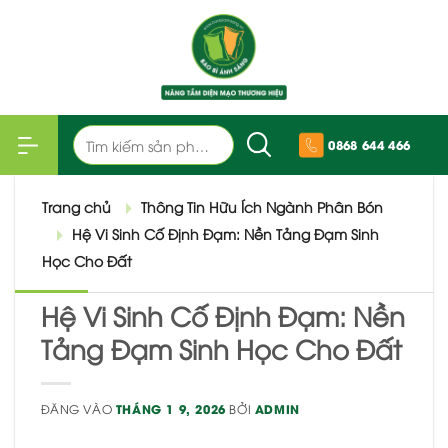
Bỏ
qua
nội
dung
Tìm
0868 644 466
kiếm:
Trang chủ
Thông Tin Hữu Ích Ngành Phân Bón
Hệ Vi Sinh Cố Định Đạm: Nền Tảng Đạm Sinh
Học Cho Đất
Hệ Vi Sinh Cố Định Đạm: Nền
Tảng Đạm Sinh Học Cho Đất
ĐĂNG VÀO
THÁNG 1 9, 2026
BỞI
ADMIN