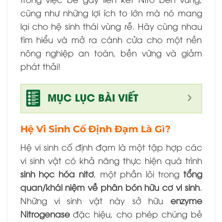
cũng như những lợi ích to lớn mà nó mang
lại cho hệ sinh thái vùng rễ. Hãy cùng nhau
tìm hiểu và mở ra cánh cửa cho một nền
nông nghiệp an toàn, bền vững và giảm
phát thải!
MỤC LỤC BÀI VIẾT
Hệ Vi Sinh Cố Định Đạm Là Gì?
Hệ vi sinh cố định đạm là một tập hợp các
vi sinh vật có khả năng thực hiện quá trình
sinh học hóa nitơ
, một phần lõi trong
tổng
quan/khái niệm về phân bón hữu cơ vi sinh
.
Những vi sinh vật này sở hữu
enzyme
Nitrogenase
đặc hiệu, cho phép chúng bẻ