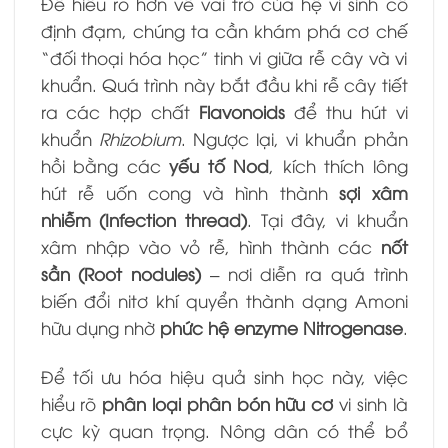
Để hiểu rõ hơn về vai trò của hệ vi sinh cố
định đạm, chúng ta cần khám phá cơ chế
“đối thoại hóa học” tinh vi giữa rễ cây và vi
khuẩn. Quá trình này bắt đầu khi rễ cây tiết
ra các hợp chất
Flavonoids
để thu hút vi
khuẩn
Rhizobium
. Ngược lại, vi khuẩn phản
hồi bằng các
yếu tố Nod
, kích thích lông
hút rễ uốn cong và hình thành
sợi xâm
nhiễm (Infection thread)
. Tại đây, vi khuẩn
xâm nhập vào vỏ rễ, hình thành các
nốt
sần (Root nodules)
– nơi diễn ra quá trình
biến đổi nitơ khí quyển thành dạng Amoni
hữu dụng nhờ
phức hệ enzyme Nitrogenase
.
Để tối ưu hóa hiệu quả sinh học này, việc
hiểu rõ
phân loại phân bón hữu cơ
vi sinh là
cực kỳ quan trọng. Nông dân có thể bổ