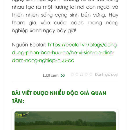
nhau tạo ra một tương lai nơi con người và
thiên nhiên sống cộng sinh bền vững. Hãy
tham gia vào cuộc cách mạng nông
nghiệp xanh ngay bây giờ!
Nguồn Ecolar:
https://ecolar.vn/blogs/cong-
dung-phan-bon-huu-co/he-vi-sinh-co-dinh-
dam-nong-nghiep-huu-co
Đánh giá post
Lượt xem:
63
BÀI VIẾT ĐƯỢC NHIỀU ĐỘC GIẢ QUAN
TÂM: