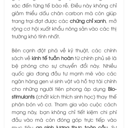
xác đến từng tế bào rễ. Điều này không chỉ
giảm thiểu dấu chân carbon mà còn giúp
trang trại đạt được các
chứng chỉ xanh
, mở
rộng cơ hội xuất khẩu nông sản vào các thị
trường khó tính nhất.
Bên cạnh đột phá về kỹ thuật, các chính
sách về
kinh tế tuần hoàn
từ chính phủ sẽ là
bệ phóng cho sự chuyển đổi này. Nhiều
quốc gia đang đầu tư mạnh mẽ vào các
ngân hàng gen vi sinh vật và hỗ trợ tài chính
cho những người tiên phong áp dụng
Bio-
stimulants
(chất kích thích sinh học) thay thế
phân bón vô cơ. Tham gia vào cuộc cách
mạng này, bạn không chỉ tiết kiệm chi phí
đầu vào mà còn đóng góp trực tiếp vào
mục tiêu
an ninh lương thực toàn cầu
. Sự