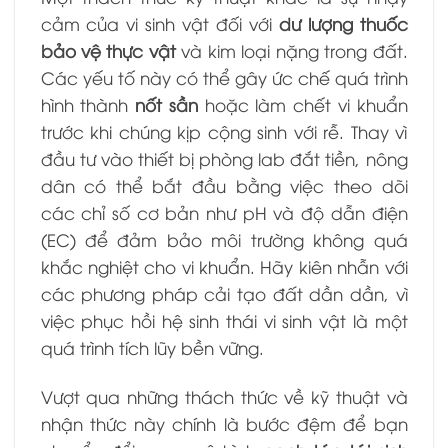
cảm của vi sinh vật đối với
dư lượng thuốc
bảo vệ thực vật
và kim loại nặng trong đất.
Các yếu tố này có thể gây ức chế quá trình
hình thành
nốt sần
hoặc làm chết vi khuẩn
trước khi chúng kịp cộng sinh với rễ. Thay vì
đầu tư vào thiết bị phòng lab đắt tiền, nông
dân có thể bắt đầu bằng việc theo dõi
các chỉ số cơ bản như pH và độ dẫn điện
(EC) để đảm bảo môi trường không quá
khắc nghiệt cho vi khuẩn. Hãy kiên nhẫn với
các phương pháp cải tạo đất dần dần, vì
việc phục hồi hệ sinh thái vi sinh vật là một
quá trình tích lũy bền vững.
Vượt qua những thách thức về kỹ thuật và
nhận thức này chính là bước đệm để bạn