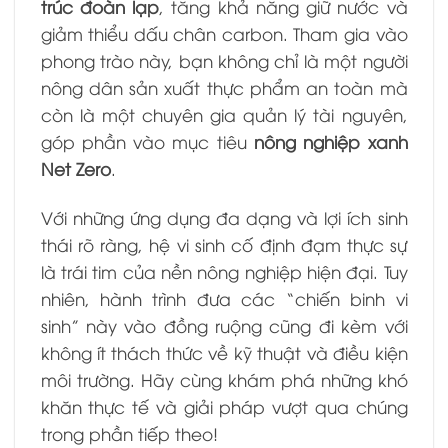
trúc đoàn lạp
, tăng khả năng giữ nước và
giảm thiểu dấu chân carbon. Tham gia vào
phong trào này, bạn không chỉ là một người
nông dân sản xuất thực phẩm an toàn mà
còn là một chuyên gia quản lý tài nguyên,
góp phần vào mục tiêu
nông nghiệp xanh
Net Zero
.
Với những ứng dụng đa dạng và lợi ích sinh
thái rõ ràng, hệ vi sinh cố định đạm thực sự
là trái tim của nền nông nghiệp hiện đại. Tuy
nhiên, hành trình đưa các “chiến binh vi
sinh” này vào đồng ruộng cũng đi kèm với
không ít thách thức về kỹ thuật và điều kiện
môi trường. Hãy cùng khám phá những khó
khăn thực tế và giải pháp vượt qua chúng
trong phần tiếp theo!