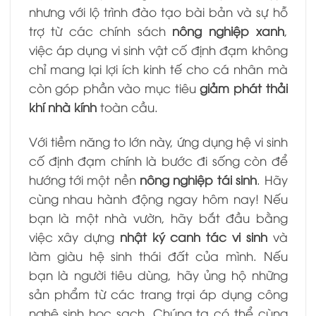
nhưng với lộ trình đào tạo bài bản và sự hỗ
trợ từ các chính sách
nông nghiệp xanh
,
việc áp dụng vi sinh vật cố định đạm không
chỉ mang lại lợi ích kinh tế cho cá nhân mà
còn góp phần vào mục tiêu
giảm phát thải
khí nhà kính
toàn cầu.
Với tiềm năng to lớn này, ứng dụng hệ vi sinh
cố định đạm chính là bước đi sống còn để
hướng tới một nền
nông nghiệp tái sinh
. Hãy
cùng nhau hành động ngay hôm nay! Nếu
bạn là một nhà vườn, hãy bắt đầu bằng
việc xây dựng
nhật ký canh tác vi sinh
và
làm giàu hệ sinh thái đất của mình. Nếu
bạn là người tiêu dùng, hãy ủng hộ những
sản phẩm từ các trang trại áp dụng công
nghệ sinh học sạch. Chúng ta có thể cùng