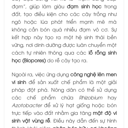
đạm”, giúp làm giàu
đạm sinh học
trong
đất, tạo điều kiện cho các cây trồng như
ngô hoặc lúa phát triển mạnh mẽ mà
không cần bón quá nhiều đạm vô cơ. Sự
kết hợp này tạo ra một hệ sinh thái bền
vững, nơi dinh dưỡng được luân chuyển một
cách tự nhiên thông qua các
lỗ rỗng sinh
học (Biopores)
do rễ cây tạo ra.
Ngoài ra, việc ứng dụng
công nghệ lên men
vi sinh
để sản xuất chế phẩm là một giải
pháp đột phá. Nông dân có thể sử dụng
các chế phẩm chứa
Rhizobium
hay
Azotobacter
để xử lý hạt giống hoặc bón
trực tiếp vào đất nhằm gia tăng
mật độ vi
sinh vật vùng rễ
. Điều này dẫn đến sự hình