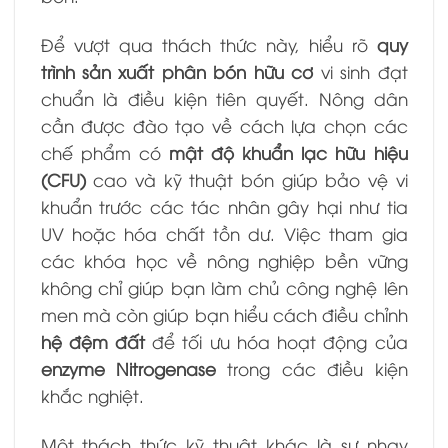
Để vượt qua thách thức này, hiểu rõ
quy
trình sản xuất phân bón hữu cơ
vi sinh đạt
chuẩn là điều kiện tiên quyết. Nông dân
cần được đào tạo về cách lựa chọn các
chế phẩm có
mật độ khuẩn lạc hữu hiệu
(CFU)
cao và kỹ thuật bón giúp bảo vệ vi
khuẩn trước các tác nhân gây hại như tia
UV hoặc hóa chất tồn dư. Việc tham gia
các khóa học về nông nghiệp bền vững
không chỉ giúp bạn làm chủ công nghệ lên
men mà còn giúp bạn hiểu cách điều chỉnh
hệ đệm đất
để tối ưu hóa hoạt động của
enzyme Nitrogenase
trong các điều kiện
khắc nghiệt.
Một thách thức kỹ thuật khác là sự nhạy