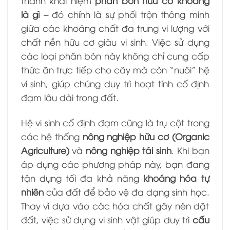
thành khái niệm
phân bón hữu cơ khoáng
là gì
– đó chính là sự phối trộn thông minh
giữa các khoáng chất đa trung vi lượng với
chất nền hữu cơ giàu vi sinh. Việc sử dụng
các loại phân bón này không chỉ cung cấp
thức ăn trực tiếp cho cây mà còn “nuôi” hệ
vi sinh, giúp chúng duy trì hoạt tính cố định
đạm lâu dài trong đất.
Hệ vi sinh cố định đạm cũng là trụ cột trong
các hệ thống
nông nghiệp hữu cơ (Organic
Agriculture)
và
nông nghiệp tái sinh
. Khi bạn
áp dụng các phương pháp này, bạn đang
tận dụng tối đa khả năng
khoáng hóa tự
nhiên
của đất để bảo vệ đa dạng sinh học.
Thay vì dựa vào các hóa chất gây nén dặt
đất, việc sử dụng vi sinh vật giúp duy trì
cấu