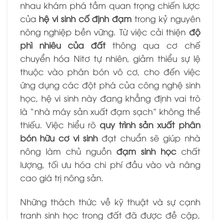
nhau khám phá tầm quan trọng chiến lược
của
hệ vi sinh cố định đạm
trong kỷ nguyên
nông nghiệp bền vững. Từ việc cải thiện
độ
phì nhiêu của đất
thông qua cơ chế
chuyển hóa Nitơ tự nhiên, giảm thiểu sự lệ
thuộc vào phân bón vô cơ, cho đến việc
ứng dụng các đột phá của công nghệ sinh
học, hệ vi sinh này đang khẳng định vai trò
là “nhà máy sản xuất đạm sạch” không thể
thiếu. Việc hiểu rõ
quy trình sản xuất phân
bón hữu cơ vi sinh
đạt chuẩn sẽ giúp nhà
nông làm chủ nguồn
đạm sinh học
chất
lượng, tối ưu hóa chi phí đầu vào và nâng
cao giá trị nông sản.
Những thách thức về kỹ thuật và sự cạnh
tranh sinh học trong đất đã được đề cập,