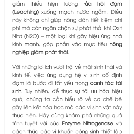
giảm thiểu hiện tượng
rửa trôi đạm
(Leaching)
xuống mạch nước ngầm. Điều
này không chỉ giúp nông dân tiết kiệm chi
phí mà còn ngăn chặn sự phát thải khí Oxit
Nitơ (
N2O
) – một loại khí gây hiệu ứng nhà
kính mạnh, góp phần vào mục tiêu
nông
nghiệp giảm phát thải
.
Với những lợi ích vượt trội về mặt sinh thái và
kinh tế, việc ứng dụng hệ vi sinh cố định
đạm là bước đi tất yếu trong
canh tác tái
sinh
. Tuy nhiên, để thực sự tối ưu hóa hiệu
quả, chúng ta cần hiểu rõ về cơ chế bẻ
gãy liên kết hóa học mà các vi sinh vật này
thực hiện. Hãy cùng khám phá những quá
trình tuyệt vời của
Enzyme Nitrogenase
và
cách thức các vi khuẩn cộng sinh thiết lập