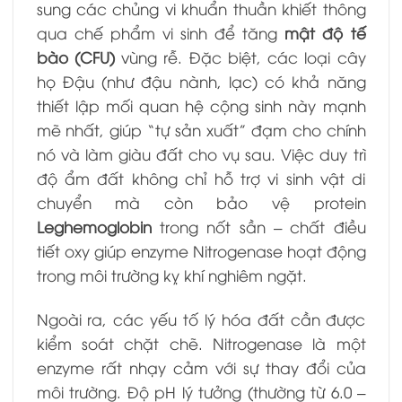
sung các chủng vi khuẩn thuần khiết thông
qua chế phẩm vi sinh để tăng
mật độ tế
bào (CFU)
vùng rễ. Đặc biệt, các loại cây
họ Đậu (như đậu nành, lạc) có khả năng
thiết lập mối quan hệ cộng sinh này mạnh
mẽ nhất, giúp “tự sản xuất” đạm cho chính
nó và làm giàu đất cho vụ sau. Việc duy trì
độ ẩm đất không chỉ hỗ trợ vi sinh vật di
chuyển mà còn bảo vệ protein
Leghemoglobin
trong nốt sần – chất điều
tiết oxy giúp enzyme Nitrogenase hoạt động
trong môi trường kỵ khí nghiêm ngặt.
Ngoài ra, các yếu tố lý hóa đất cần được
kiểm soát chặt chẽ. Nitrogenase là một
enzyme rất nhạy cảm với sự thay đổi của
môi trường. Độ pH lý tưởng (thường từ 6.0 –