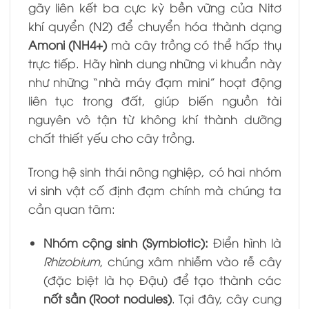
gãy liên kết ba cực kỳ bền vững của Nitơ
khí quyển (
N2
) để chuyển hóa thành dạng
Amoni (
NH4+
)
mà cây trồng có thể hấp thụ
trực tiếp. Hãy hình dung những vi khuẩn này
như những “nhà máy đạm mini” hoạt động
liên tục trong đất, giúp biến nguồn tài
nguyên vô tận từ không khí thành dưỡng
chất thiết yếu cho cây trồng.
Trong hệ sinh thái nông nghiệp, có hai nhóm
vi sinh vật cố định đạm chính mà chúng ta
cần quan tâm:
Nhóm cộng sinh (Symbiotic):
Điển hình là
Rhizobium
, chúng xâm nhiễm vào rễ cây
(đặc biệt là họ Đậu) để tạo thành các
nốt sần (Root nodules)
. Tại đây, cây cung