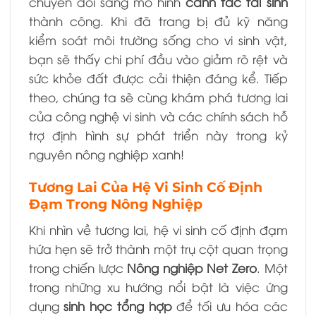
chuyển đổi sang mô hình
canh tác tái sinh
thành công. Khi đã trang bị đủ kỹ năng
kiểm soát môi trường sống cho vi sinh vật,
bạn sẽ thấy chi phí đầu vào giảm rõ rệt và
sức khỏe đất được cải thiện đáng kể. Tiếp
theo, chúng ta sẽ cùng khám phá tương lai
của công nghệ vi sinh và các chính sách hỗ
trợ định hình sự phát triển này trong kỷ
nguyên nông nghiệp xanh!
Tương Lai Của Hệ Vi Sinh Cố Định
Đạm Trong Nông Nghiệp
Khi nhìn về tương lai, hệ vi sinh cố định đạm
hứa hẹn sẽ trở thành một trụ cột quan trọng
trong chiến lược
Nông nghiệp Net Zero
. Một
trong những xu hướng nổi bật là việc ứng
dụng
sinh học tổng hợp
để tối ưu hóa các