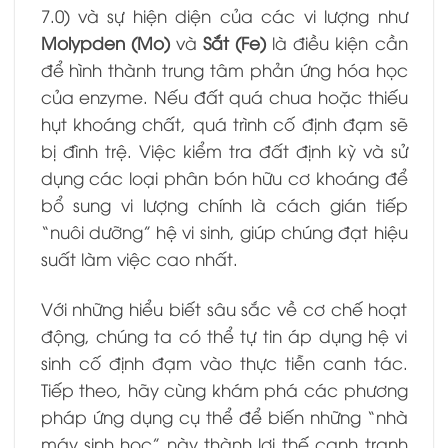
7.0) và sự hiện diện của các vi lượng như
Molypden (Mo)
và
Sắt (Fe)
là điều kiện cần
để hình thành trung tâm phản ứng hóa học
của enzyme. Nếu đất quá chua hoặc thiếu
hụt khoáng chất, quá trình cố định đạm sẽ
bị đình trệ. Việc kiểm tra đất định kỳ và sử
dụng các loại phân bón hữu cơ khoáng để
bổ sung vi lượng chính là cách gián tiếp
“nuôi dưỡng” hệ vi sinh, giúp chúng đạt hiệu
suất làm việc cao nhất.
Với những hiểu biết sâu sắc về cơ chế hoạt
động, chúng ta có thể tự tin áp dụng hệ vi
sinh cố định đạm vào thực tiễn canh tác.
Tiếp theo, hãy cùng khám phá các phương
pháp ứng dụng cụ thể để biến những “nhà
máy sinh học” này thành lợi thế cạnh tranh