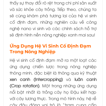
thấy sự thay đổi rõ rệt trong chi phí sản xuất
và sức khỏe cây trồng. Tiếp theo, chúng ta
sẽ cùng khám phá tương lai của hệ vi sinh
cố định đạm, những nghiên cứu về công
nghệ nano vi sinh và các chính sách hỗ trợ
sẽ định hình nền nông nghiệp xanh mai sau!
Ứng Dụng Hệ Vi Sinh Cố Định Đạm
Trong Nông Nghiệp
Hệ vi sinh cố định đạm mở ra một loạt các
ứng dụng chiến lược trong nông nghiệp
thông minh, đặc biệt là thông qua kỹ thuật
xen canh (Intercropping)
và
luân canh
(Crop rotation)
. Một trong những ứng dụng
nổi bật nhất là trồng cây họ Đậu kết hợp
với cây lương thực. Trong mô hình này, hệ rễ
cây đậu đóng vai trò là “trạm cung cấp