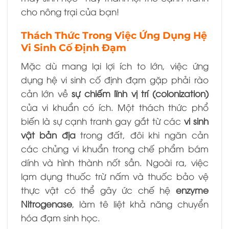
cho nông trại của bạn!
Thách Thức Trong Việc Ứng Dụng Hệ
Vi Sinh Cố Định Đạm
Mặc dù mang lại lợi ích to lớn, việc ứng
dụng hệ vi sinh cố định đạm gặp phải rào
cản lớn về
sự chiếm lĩnh vị trí (colonization)
của vi khuẩn có ích. Một thách thức phổ
biến là sự cạnh tranh gay gắt từ các
vi sinh
vật bản địa
trong đất, đôi khi ngăn cản
các chủng vi khuẩn trong chế phẩm bám
dính và hình thành nốt sần. Ngoài ra, việc
lạm dụng thuốc trừ nấm và thuốc bảo vệ
thực vật có thể gây ức chế hệ
enzyme
Nitrogenase
, làm tê liệt khả năng chuyển
hóa đạm sinh học.