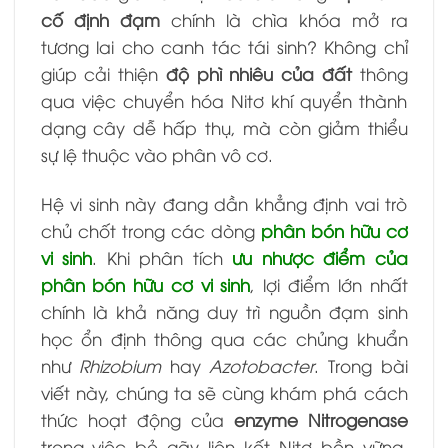
cố định đạm
chính là chìa khóa mở ra
tương lai cho canh tác tái sinh? Không chỉ
giúp cải thiện
độ phì nhiêu của đất
thông
qua việc chuyển hóa Nitơ khí quyển thành
dạng cây dễ hấp thụ, mà còn giảm thiểu
sự lệ thuộc vào phân vô cơ.
Hệ vi sinh này đang dần khẳng định vai trò
chủ chốt trong các dòng
phân bón hữu cơ
vi sinh
. Khi phân tích
ưu nhược điểm của
phân bón hữu cơ vi sinh
, lợi điểm lớn nhất
chính là khả năng duy trì nguồn đạm sinh
học ổn định thông qua các chủng khuẩn
như
Rhizobium
hay
Azotobacter
. Trong bài
viết này, chúng ta sẽ cùng khám phá cách
thức hoạt động của
enzyme Nitrogenase
trong việc bẻ gãy liên kết Nitơ bền vững,