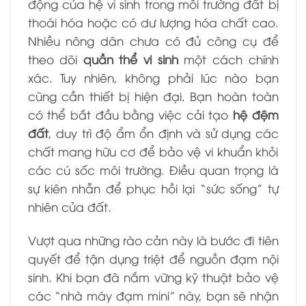
động của hệ vi sinh trong môi trường đất bị
thoái hóa hoặc có dư lượng hóa chất cao.
Nhiều nông dân chưa có đủ công cụ để
theo dõi
quần thể vi sinh
một cách chính
xác. Tuy nhiên, không phải lúc nào bạn
cũng cần thiết bị hiện đại. Bạn hoàn toàn
có thể bắt đầu bằng việc cải tạo
hệ đệm
đất
, duy trì độ ẩm ổn định và sử dụng các
chất mang hữu cơ để bảo vệ vi khuẩn khỏi
các cú sốc môi trường. Điều quan trọng là
sự kiên nhẫn để phục hồi lại “sức sống” tự
nhiên của đất.
Vượt qua những rào cản này là bước đi tiên
quyết để tận dụng triệt để nguồn đạm nội
sinh. Khi bạn đã nắm vững kỹ thuật bảo vệ
các “nhà máy đạm mini” này, bạn sẽ nhận