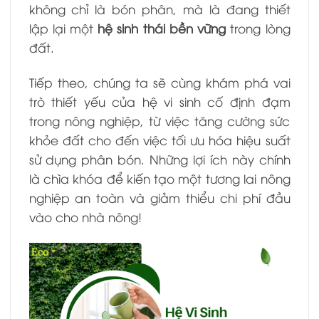
không chỉ là bón phân, mà là đang thiết
lập lại một
hệ sinh thái bền vững
trong lòng
đất.
Tiếp theo, chúng ta sẽ cùng khám phá vai
trò thiết yếu của hệ vi sinh cố định đạm
trong nông nghiệp, từ việc tăng cường sức
khỏe đất cho đến việc tối ưu hóa hiệu suất
sử dụng phân bón. Những lợi ích này chính
là chìa khóa để kiến tạo một tương lai nông
nghiệp an toàn và giảm thiểu chi phí đầu
vào cho nhà nông!