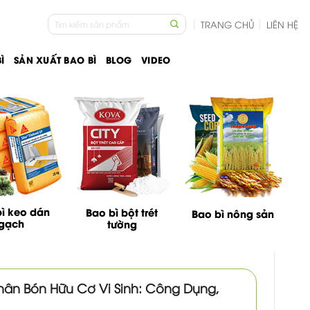
Tìm
TRANG CHỦ
LIÊN HỆ
kiếm:
Ì
SẢN XUẤT BAO BÌ
BLOG
VIDEO
ì keo dán
Bao bì bột trét
Bao bì nông sản
gạch
tường
hân Bón Hữu Cơ Vi Sinh: Công Dụng,