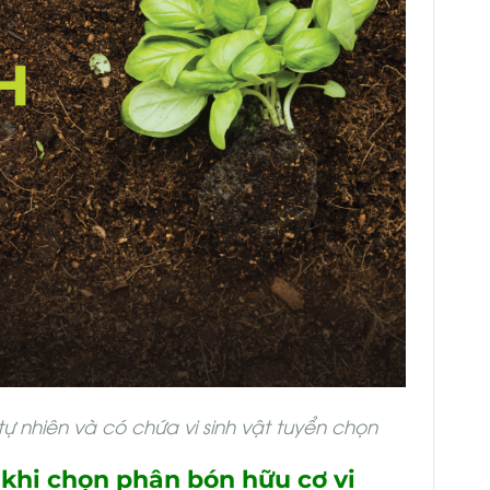
ự nhiên và có chứa vi sinh vật tuyển chọn
c khi chọn phân bón hữu cơ vi