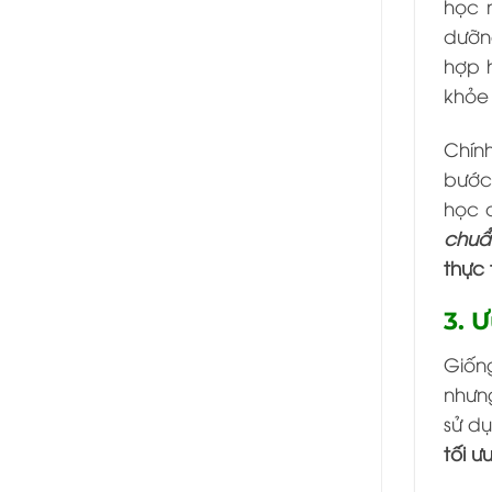
học 
dưỡng
hợp 
khỏe
Chính
bước 
học đ
chuẩ
thực 
3. 
Giốn
nhưng
sử d
tối ư