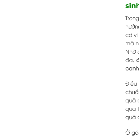
sin
Tron
hưởng
cơ vi
mà nằ
Nhờ 
đa,
đ
canh
Điều 
chuẩ
quả c
qua 
quả 
Ở góc