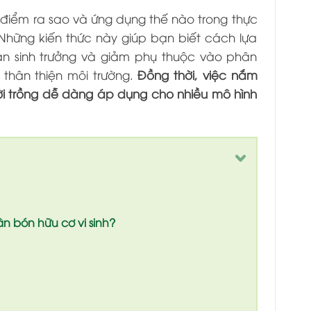
c điểm ra sao và ứng dụng thế nào trong thực
y. Những kiến thức này giúp bạn biết cách lựa
oạn sinh trưởng và giảm phụ thuộc vào phân
thân thiện môi trường.
Đồng thời, việc nắm
ời trồng dễ dàng áp dụng cho nhiều mô hình
ân bón hữu cơ vi sinh?