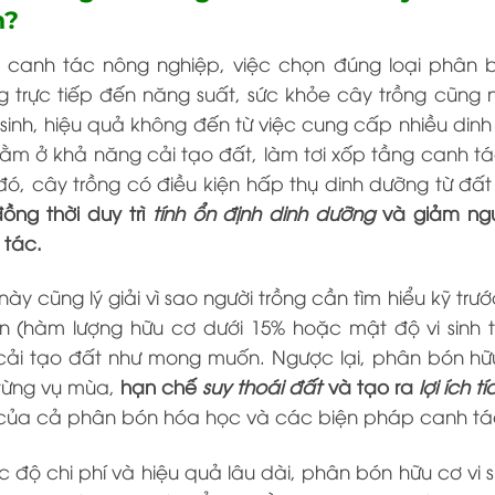
h?
g canh tác nông nghiệp, việc chọn đúng loại phân b
 trực tiếp đến năng suất, sức khỏe cây trồng cũng 
 sinh, hiệu quả không đến từ việc cung cấp nhiều di
m ở khả năng cải tạo đất, làm tơi xốp tầng canh tác và
đó, cây trồng có điều kiện hấp thụ dinh dưỡng từ đ
ồng thời duy trì
tính ổn định dinh dưỡng
và giảm ng
 tác.
này cũng lý giải vì sao người trồng cần tìm hiểu kỹ tr
n (hàm lượng hữu cơ dưới 15% hoặc mật độ vi sinh t
ải tạo đất như mong muốn. Ngược lại, phân bón hữu 
từng vụ mùa,
hạn chế
suy thoái đất
và tạo ra
lợi ích t
của cả phân bón hóa học và các biện pháp canh tá
 độ chi phí và hiệu quả lâu dài, phân bón hữu cơ vi