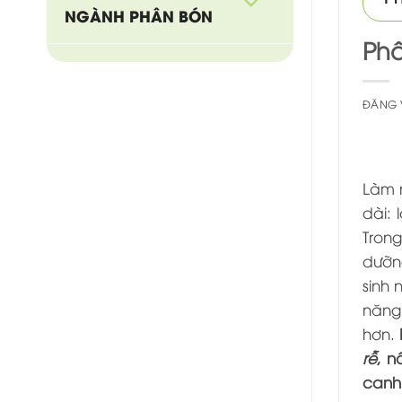
NGÀNH PHÂN BÓN
Phâ
ĐĂNG
Làm 
dài: 
Trong
dưỡng
sinh 
năng
hơn.
rễ
, 
canh 