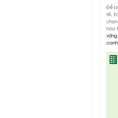
Để bạ
tế, E
chọn
hóa 
vững 
canh