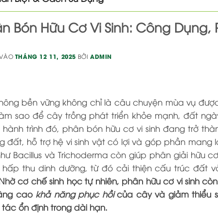
n Bón Hữu Cơ Vi Sinh: Công Dụng,
 VÀO
THÁNG 12 11, 2025
BỞI
ADMIN
nông bền vững không chỉ là câu chuyện mùa vụ được
làm sao để cây trồng phát triển khỏe mạnh, đất ngày
 hành trình đó, phân bón hữu cơ vi sinh đang trở th
 đất, hỗ trợ hệ vi sinh vật có lợi và góp phần mang l
như Bacillus và Trichoderma còn giúp phân giải hữu 
 hấp thu dinh dưỡng, từ đó cải thiện cấu trúc đất 
Nhờ cơ chế sinh học tự nhiên, phân hữu cơ vi sinh còn
nâng cao
khả năng phục hồi
của cây và giảm thiểu s
tác ổn định trong dài hạn.