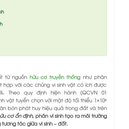
inh
nh
ất từ nguồn
hữu cơ truyền thống
như phân
 hợp với các chủng vi sinh vật có ích được
%. Theo quy định hiện hành (QCVN 01
nh vật tuyển chọn với mật độ tối thiểu 1×10⁶
hân bón phát huy hiệu quả trong đất và trên
ữu cơ ổn định
, phân vi sinh tạo ra môi trường
ương tác giữa vi sinh – đất.