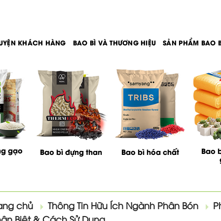
UYỆN KHÁCH HÀNG
BAO BÌ VÀ THƯƠNG HIỆU
SẢN PHẨM BAO B
ng gạo
Bao b
Bao bì đựng than
Bao bì hóa chất
ang chủ
Thông Tin Hữu Ích Ngành Phân Bón
P
ân Biệt & Cách Sử Dụng