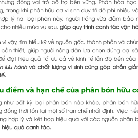
nhưng đóng vai trò bổ trợ bền vững. Phân hóa học 
, trong khi phân hữu cơ vi sinh duy trì độ phì nhiêu 
hợp lý hai loại phân này, người trồng vừa đảm bảo 
 cho nhiều mùa vụ sau,
giúp quy trình canh tác vận 
 vì vậy, tìm hiểu kỹ về nguồn gốc, thành phần và chủng
cần thiết, giúp người nông dân lựa chọn đúng loại 
ể đạt hiệu quả tối ưu cả về kinh tế lẫn độ bền của
n lưu hành
và chất lượng vi sinh cũng góp phần giả
tế.
Ưu điểm và hạn chế của phân bón hữu cơ
g như bất kỳ loại phân bón nào khác, phân bón hữu
 đồng thời tồn tại một số hạn chế nhất định. Việc hiể
ụng hợp lý và kết hợp hiệu quả với các nguồn phân
u hiệu quả canh tác.