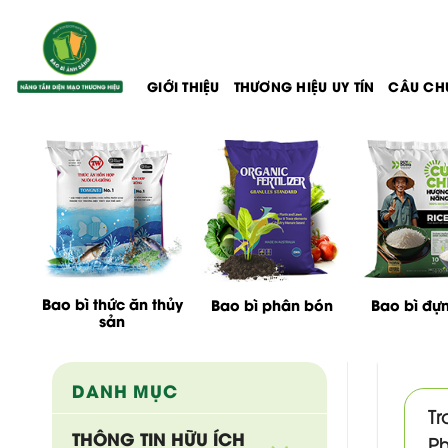
Bỏ
qua
nội
dung
GIỚI THIỆU
THƯƠNG HIỆU UY TÍN
CÂU CH
Bao bì thức ăn thủy
Bao bì phân bón
Bao bì đự
sản
DANH MỤC
Tr
THÔNG TIN HỮU ÍCH
Ph