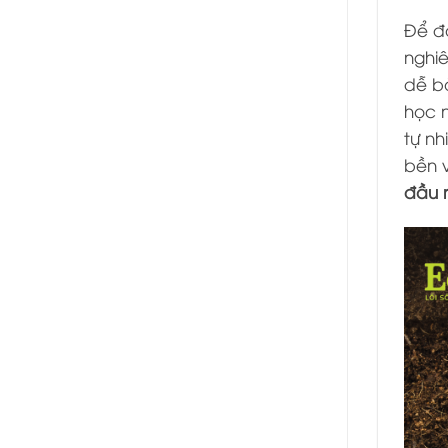
Để đả
nghiê
dễ bả
học n
tự nh
bền 
đầu r