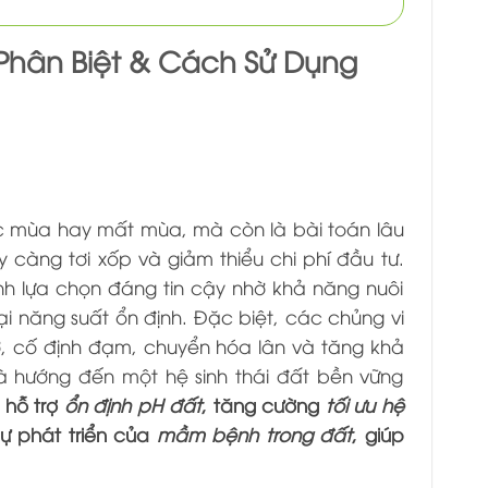
 Phân Biệt & Cách Sử Dụng
 mùa hay mất mùa, mà còn là bài toán lâu
 càng tơi xốp và giảm thiểu chi phí đầu tư.
ành lựa chọn đáng tin cậy nhờ khả năng nuôi
ại năng suất ổn định. Đặc biệt, các chủng vi
cơ, cố định đạm, chuyển hóa lân và tăng khả
và hướng đến một hệ sinh thái đất bền vững
 hỗ trợ
ổn định pH đất
, tăng cường
tối ưu hệ
ự phát triển của
mầm bệnh trong đất
, giúp