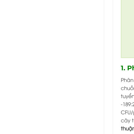
1. P
Phân
chuồ
tuyể
-189:
CFU/g
cây 
thuận