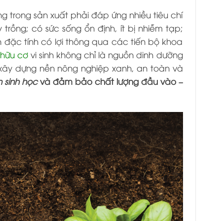
 trong sản xuất phải đáp ứng nhiều tiêu chí
rồng; có sức sống ổn định, ít bị nhiễm tạp;
 đặc tính có lợi thông qua các tiến bộ khoa
hữu cơ
vi sinh không chỉ là nguồn dinh dưỡng
 xây dựng nền nông nghiệp xanh, an toàn và
 sinh học
và đảm bảo chất lượng đầu vào –