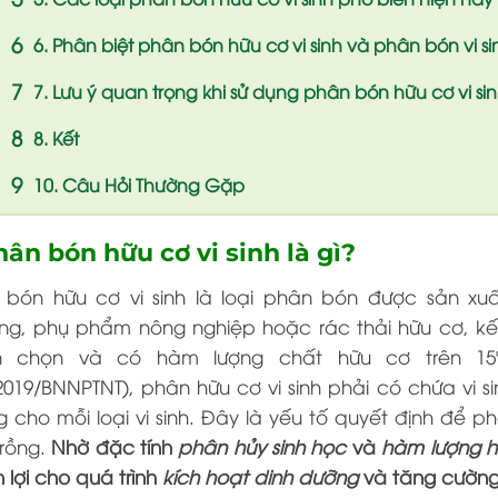
6. Phân biệt phân bón hữu cơ vi sinh và phân bón vi s
7. Lưu ý quan trọng khi sử dụng phân bón hữu cơ vi si
8. Kết
10. Câu Hỏi Thường Gặp
hân bón hữu cơ vi sinh là gì?
 bón hữu cơ vi sinh là loại phân bón được sản xu
ng, phụ phẩm nông nghiệp hoặc rác thải hữu cơ, kết
n chọn và có hàm lượng chất hữu cơ trên 15
2019/BNNPTNT), phân hữu cơ vi sinh phải có chứa vi si
 cho mỗi loại vi sinh. Đây là yếu tố quyết định để p
trồng.
Nhờ đặc tính
phân hủy sinh học
và
hàm lượng h
 lợi cho quá trình
kích hoạt dinh dưỡng
và tăng cường t