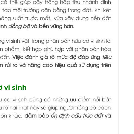
có thể giúp cây trồng hấp thụ nhanh dinh
và tạo môi trường cân bằng trong đất. Khi kết
năng suất trước mắt, vừa xây dựng nền đất
hành
đồng bộ
và bền vững hơn.
 vi sinh vật trong phân bón hữu cơ vi sinh là
sản phẩm, kết hợp phù hợp với phân bón hóa
 đất.
Việc đánh giá rõ mức độ đáp ứng
tiêu
m rủi ro và nâng cao hiệu quả sử dụng trên
 vi sinh
 cơ vi sinh cũng có những ưu điểm nổi bật
u rõ hai mặt này sẽ giúp người trồng có cách
 bón khác,
đảm bảo
ổn định cấu trúc đất
và