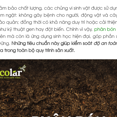
m bảo chất lượng, các chủng vi sinh vật được sử dụng
m ngặt: không gây bệnh cho người, động vật và cây t
o quản; đồng thời có khả năng duy trì hoặc cải thiện
hư kỹ thuật gen hay đột biến. Chính vì vậy,
phân bón 
iên mà còn là ứng dụng sinh học hiện đại, góp phần
vững.
Những tiêu chuẩn này giúp kiểm soát
độ an toàn
a trong toàn bộ quy trình sản xuất.