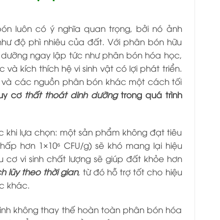
ón luôn có ý nghĩa quan trọng, bởi nó ảnh
như độ phì nhiêu của đất. Với phân bón hữu
nh dưỡng ngay lập tức như phân bón hóa học,
 kích thích hệ vi sinh vật có lợi phát triển.
ất và các nguồn phân bón khác một cách tối
uy cơ
thất thoát dinh dưỡng
trong quá trình
ước khi lựa chọn: một sản phẩm không đạt tiêu
hấp hơn 1×10⁶ CFU/g) sẽ khó mang lại hiệu
cơ vi sinh chất lượng sẽ giúp đất khỏe hơn
ích lũy theo thời gian
, từ đó hỗ trợ tốt cho hiệu
c khác.
 sinh không thay thế hoàn toàn phân bón hóa