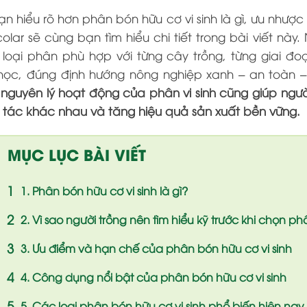
n hiểu rõ hơn phân bón hữu cơ vi sinh là gì, ưu nhượ
colar sẽ cùng bạn tìm hiểu chi tiết trong bài viết nà
 loại phân phù hợp với từng cây trồng, từng giai đ
học, đúng định hướng nông nghiệp xanh – an toàn – 
nguyên lý hoạt động của phân vi sinh cũng giúp ngư
 tác khác nhau và tăng hiệu quả sản xuất bền vững.
MỤC LỤC BÀI VIẾT
1. Phân bón hữu cơ vi sinh là gì?
2. Vì sao người trồng nên tìm hiểu kỹ trước khi chọn ph
3. Ưu điểm và hạn chế của phân bón hữu cơ vi sinh
4. Công dụng nổi bật của phân bón hữu cơ vi sinh
5. Các loại phân bón hữu cơ vi sinh phổ biến hiện nay