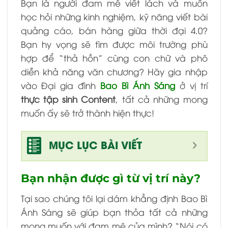
Bạn là người đam mê viết lách và muốn
học hỏi những kinh nghiệm, kỹ năng viết bài
quảng cáo, bán hàng giữa thời đại 4.0?
Bạn hy vọng sẽ tìm được môi trường phù
hợp để “thả hồn” cùng con chữ và phô
diễn khả năng văn chương? Hãy gia nhập
vào Đại gia đình
Bao Bì Ánh Sáng
ở vị trí
thực tập sinh Content
,
tất cả những mong
muốn ấy sẽ trở thành hiện thực!
MỤC LỤC BÀI VIẾT
Bạn nhận được gì từ vị trí này?
Tại sao chúng tôi lại dám khẳng định Bao Bì
Ánh Sáng sẽ giúp bạn thỏa tất cả những
mong muốn với đam mê của mình? “Nói có