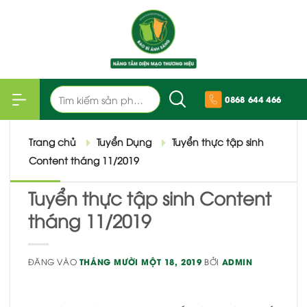
Bỏ
qua
nội
dung
Tìm
0868 644 466
kiếm:
Trang chủ
Tuyển Dụng
Tuyển thực tập sinh
Content tháng 11/2019
Tuyển thực tập sinh Content
tháng 11/2019
ĐĂNG VÀO
THÁNG MƯỜI MỘT 18, 2019
BỞI
ADMIN