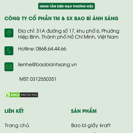
CÔNG TY CỔ PHẦN TM & SX BAO BÌ ÁNH SÁNG
Địa chỉ: 31A đường số 17, khu phố 6, Phường
Hiệp Bình, Thành phố Hồ Chí Minh, Việt Nam
Hotline: 0868.64.44.66
lienhe@baobianhsang.vn
MST: 0312550351
LIÊN KẾT
SẢN PHẨM
Trang chủ
Bao bì giấy kraft