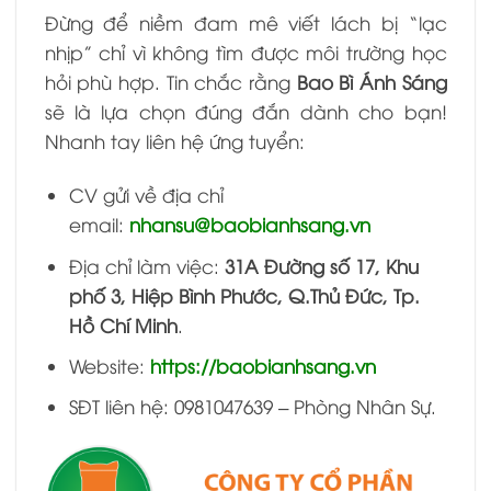
Đừng để niềm đam mê viết lách bị “lạc
nhịp” chỉ vì không tìm được môi trường học
hỏi phù hợp. Tin chắc rằng
Bao Bì Ánh Sáng
sẽ là lựa chọn đúng đắn dành cho bạn!
Nhanh tay liên hệ ứng tuyển:
CV gửi về địa chỉ
email:
nhansu@baobianhsang.vn
Địa chỉ làm việc:
31A Đường số 17, Khu
phố 3, Hiệp Bình Phước, Q.Thủ Đức, Tp.
Hồ Chí Minh
.
Website:
https://baobianhsang.vn
SĐT liên hệ: 0981047639 – Phòng Nhân Sự.