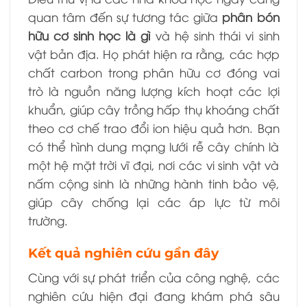
quan tâm đến sự tương tác giữa
phân bón
hữu cơ sinh học là gì
và hệ sinh thái vi sinh
vật bản địa. Họ phát hiện ra rằng, các hợp
chất carbon trong phân hữu cơ đóng vai
trò là nguồn năng lượng kích hoạt các lợi
khuẩn, giúp cây trồng hấp thụ khoáng chất
theo cơ chế trao đổi ion hiệu quả hơn. Bạn
có thể hình dung mạng lưới rễ cây chính là
một hệ mặt trời vĩ đại, nơi các vi sinh vật và
nấm cộng sinh là những hành tinh bảo vệ,
giúp cây chống lại các áp lực từ môi
trường.
Kết quả nghiên cứu gần đây
Cùng với sự phát triển của công nghệ, các
nghiên cứu hiện đại đang khám phá sâu