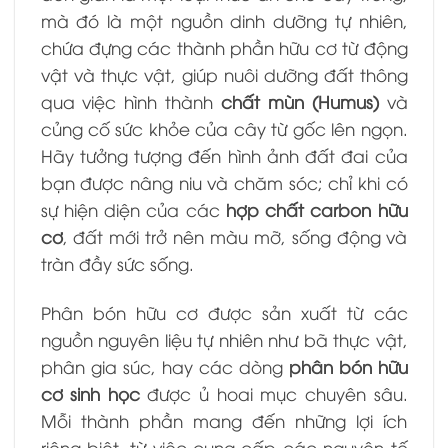
mà đó là một nguồn dinh dưỡng tự nhiên,
chứa đựng các thành phần hữu cơ từ động
vật và thực vật, giúp nuôi dưỡng đất thông
qua việc hình thành
chất mùn (Humus)
và
củng cố sức khỏe của cây từ gốc lên ngọn.
Hãy tưởng tượng đến hình ảnh đất đai của
bạn được nâng niu và chăm sóc; chỉ khi có
sự hiện diện của các
hợp chất carbon hữu
cơ
, đất mới trở nên màu mỡ, sống động và
tràn đầy sức sống.
Phân bón hữu cơ được sản xuất từ các
nguồn nguyên liệu tự nhiên như bã thực vật,
phân gia súc, hay các dòng
phân bón hữu
cơ sinh học
được ủ hoai mục chuyên sâu.
Mỗi thành phần mang đến những lợi ích
riêng biệt, từ việc cung cấp các nguyên tố