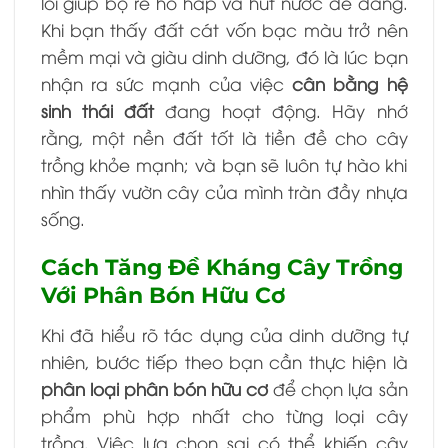
lồi giúp bộ rễ hô hấp và hút nước dễ dàng.
Khi bạn thấy đất cát vốn bạc màu trở nên
mềm mại và giàu dinh dưỡng, đó là lúc bạn
nhận ra sức mạnh của việc
cân bằng hệ
sinh thái đất
đang hoạt động. Hãy nhớ
rằng, một nền đất tốt là tiền đề cho cây
trồng khỏe mạnh; và bạn sẽ luôn tự hào khi
nhìn thấy vườn cây của mình tràn đầy nhựa
sống.
Cách Tăng Đề Kháng Cây Trồng
Với Phân Bón Hữu Cơ
Khi đã hiểu rõ tác dụng của dinh dưỡng tự
nhiên, bước tiếp theo bạn cần thực hiện là
phân loại phân bón hữu cơ
để chọn lựa sản
phẩm phù hợp nhất cho từng loại cây
trồng. Việc lựa chọn sai có thể khiến cây