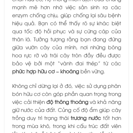
mạnh mẽ hơn nhờ việc sản sinh ra các
enzym chống chịu, giúp chống lại sâu bệnh
hiệu quả. Bạn có thể thấy rõ sự khác biệt
qua tốc độ hồi phục và sự cứng cáp của
thân lá. Tưởng tượng rằng bạn đang đứng
giữa vườn cây của mình, nơi những bông
hoa rực rỡ và trái cây tròn đầy đều được
bảo vệ bởi một “vành đai thép” từ các
phức hợp hữu cơ – khoáng
bền vững.
Không chỉ dừng lại ở đó, việc sử dụng phân
bón hữu cơ còn góp phần quan trọng trong
việc cải thiện
độ thông thoáng
và khả năng
giữ nước của đất. Củng cố độ ẩm giúp cây
trồng duy trì trạng thái
trương nước
tốt hơn
trong mùa khô, trong khi cấu trúc đất viên