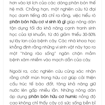
hơn vào lợi ích của các dòng phân bón thế
hệ mới. Chẳng hạn, một nghiên cứu từ đại
học danh tiếng đã chỉ ra rằng, việc hiểu rõ
phân bón hữu cơ vi sinh là gì
giúp nông dân
tận dụng tối đa khả năng cạnh tranh sinh
học của lợi khuẩn, từ đó giảm thiểu 30-50%
sự lây lan của bệnh cây. Các nhà khoa học
khẳng định rằng những vi sinh vật này tạo ra
một “hàng rào sống” ngăn chặn mầm
bệnh xâm nhiễm vào mạch dẫn của cây.
Ngoài ra, các nghiên cứu cũng xác nhận
rằng chất mùn trong hữu cơ giúp cải thiện
cấu trúc tế bào đất, tăng khả năng giữ
nước lên gấp nhiều lần. Những nông dân
áp dụng
phân bón hữu cơ humic
nồng độ
cao không chỉ thấy cây có sức sống bền bỉ