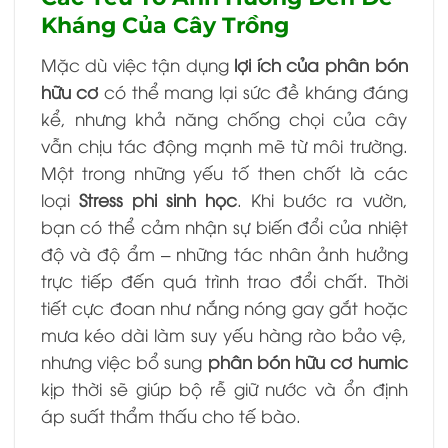
Kháng Của Cây Trồng
Mặc dù việc tận dụng
lợi ích của phân bón
hữu cơ
có thể mang lại sức đề kháng đáng
kể, nhưng khả năng chống chọi của cây
vẫn chịu tác động mạnh mẽ từ môi trường.
Một trong những yếu tố then chốt là các
loại
Stress phi sinh học
. Khi bước ra vườn,
bạn có thể cảm nhận sự biến đổi của nhiệt
độ và độ ẩm – những tác nhân ảnh hưởng
trực tiếp đến quá trình trao đổi chất. Thời
tiết cực đoan như nắng nóng gay gắt hoặc
mưa kéo dài làm suy yếu hàng rào bảo vệ,
nhưng việc bổ sung
phân bón hữu cơ humic
kịp thời sẽ giúp bộ rễ giữ nước và ổn định
áp suất thẩm thấu cho tế bào.