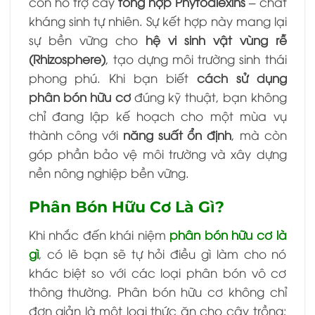
còn hỗ trợ cây
tổng hợp Phytoalexins
– chất
kháng sinh tự nhiên. Sự kết hợp này mang lại
sự bền vững cho
hệ vi sinh vật vùng rễ
(Rhizosphere)
, tạo dựng môi trường sinh thái
phong phú. Khi bạn biết
cách sử dụng
phân bón hữu cơ
đúng kỹ thuật, bạn không
chỉ đang lập kế hoạch cho một mùa vụ
thành công với
năng suất ổn định
, mà còn
góp phần bảo vệ môi trường và xây dựng
nền nông nghiệp bền vững.
Phân Bón Hữu Cơ Là Gì?
Khi nhắc đến khái niệm
phân bón hữu cơ là
gì
, có lẽ bạn sẽ tự hỏi điều gì làm cho nó
khác biệt so với các loại phân bón vô cơ
thông thường. Phân bón hữu cơ không chỉ
đơn giản là một loại thức ăn cho cây trồng;