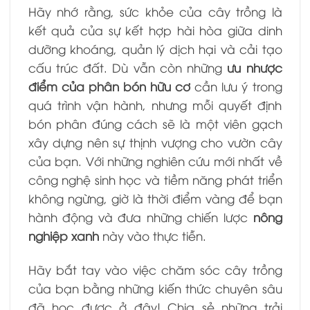
Hãy nhớ rằng, sức khỏe của cây trồng là
kết quả của sự kết hợp hài hòa giữa dinh
dưỡng khoáng, quản lý dịch hại và cải tạo
cấu trúc đất. Dù vẫn còn những
ưu nhược
điểm của phân bón hữu cơ
cần lưu ý trong
quá trình vận hành, nhưng mỗi quyết định
bón phân đúng cách sẽ là một viên gạch
xây dựng nên sự thịnh vượng cho vườn cây
của bạn. Với những nghiên cứu mới nhất về
công nghệ sinh học và tiềm năng phát triển
không ngừng, giờ là thời điểm vàng để bạn
hành động và đưa những chiến lược
nông
nghiệp xanh
này vào thực tiễn.
Hãy bắt tay vào việc chăm sóc cây trồng
của bạn bằng những kiến thức chuyên sâu
đã học được ở đây! Chia sẻ những trải