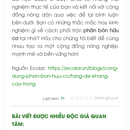
nghiệm thực tế của bạn và kết nối với cộng
đồng nông dân qua việc để lại bình luận
bên dưới. Bạn có những thắc mắc hay kinh
nghiệm gì về cách phối trộn
phân bón hữu
cơ
tại nhà? Hãy cho chúng tôi biết để cùng
nhau tạo ra một cộng đồng nông nghiệp
mạnh mẽ và bền vững hơn!
Nguồn Ecolar:
https://ecolar.vn/blogs/cong-
dung-phan-bon-huu-co/tang-de-khang-
cay-trong
Đánh giá post
Lượt xem:
71
BÀI VIẾT ĐƯỢC NHIỀU ĐỘC GIẢ QUAN
TÂM: