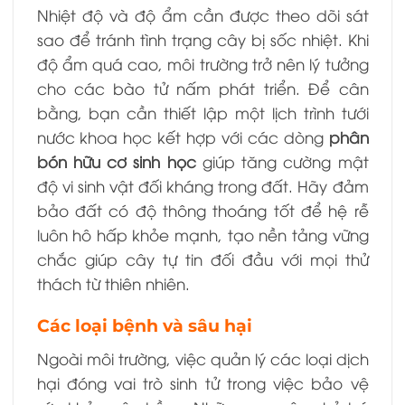
Nhiệt độ và độ ẩm cần được theo dõi sát
sao để tránh tình trạng cây bị sốc nhiệt. Khi
độ ẩm quá cao, môi trường trở nên lý tưởng
cho các bào tử nấm phát triển. Để cân
bằng, bạn cần thiết lập một lịch trình tưới
nước khoa học kết hợp với các dòng
phân
bón hữu cơ sinh học
giúp tăng cường mật
độ vi sinh vật đối kháng trong đất. Hãy đảm
bảo đất có độ thông thoáng tốt để hệ rễ
luôn hô hấp khỏe mạnh, tạo nền tảng vững
chắc giúp cây tự tin đối đầu với mọi thử
thách từ thiên nhiên.
Các loại bệnh và sâu hại
Ngoài môi trường, việc quản lý các loại dịch
hại đóng vai trò sinh tử trong việc bảo vệ