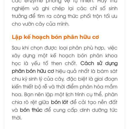
các enzyme phòng vệ tự nhiên. Hãy thử
nghiệm và ghi chép lại các chỉ số sinh
trưởng để tìm ra công thức phối trộn tối ưu
cho vườn cây của mình.
Lập kế hoạch bón phân hữu cơ
Sau khi chọn được loại phân phù hợp, việc
xây dựng một kế hoạch bón phân khoa
học là yếu tố then chốt.
Cách sử dụng
phân bón hữu cơ
hiệu quả nhất là bám sát
chu kỳ sinh lý của cây, đặc biệt là giai đoạn
kiến thiết bộ rễ và thời điểm phân hóa mầm
hoa. Bạn nên lập một lịch trình cụ thể, phân
chia rõ rệt giữa
bón lót
để cải tạo nền đất
và
bón thúc
để cung cấp dinh dưỡng tức
thời.