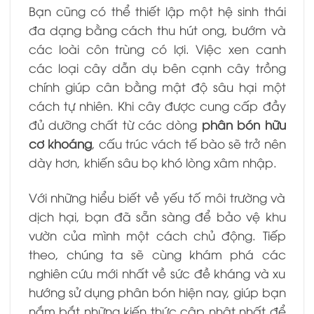
Bạn cũng có thể thiết lập một hệ sinh thái
đa dạng bằng cách thu hút ong, bướm và
các loài côn trùng có lợi. Việc xen canh
các loại cây dẫn dụ bên cạnh cây trồng
chính giúp cân bằng mật độ sâu hại một
cách tự nhiên. Khi cây được cung cấp đầy
đủ dưỡng chất từ các dòng
phân bón hữu
cơ khoáng
, cấu trúc vách tế bào sẽ trở nên
dày hơn, khiến sâu bọ khó lòng xâm nhập.
Với những hiểu biết về yếu tố môi trường và
dịch hại, bạn đã sẵn sàng để bảo vệ khu
vườn của mình một cách chủ động. Tiếp
theo, chúng ta sẽ cùng khám phá các
nghiên cứu mới nhất về sức đề kháng và xu
hướng sử dụng phân bón hiện nay, giúp bạn
nắm bắt những kiến thức cập nhật nhất để