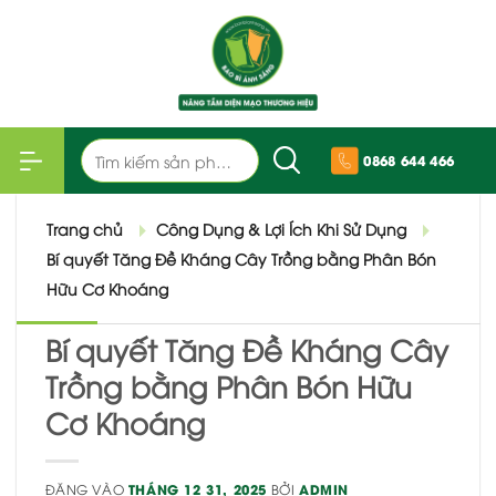
Bỏ
qua
nội
dung
Tìm
0868 644 466
kiếm:
Trang chủ
Công Dụng & Lợi Ích Khi Sử Dụng
Bí quyết Tăng Đề Kháng Cây Trồng bằng Phân Bón
Hữu Cơ Khoáng
Bí quyết Tăng Đề Kháng Cây
Trồng bằng Phân Bón Hữu
Cơ Khoáng
ĐĂNG VÀO
THÁNG 12 31, 2025
BỞI
ADMIN