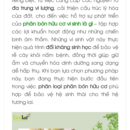
đa trung vi lượng
, cải thiện cấu trúc lý hóa
của đất, cho đến việc hỗ trợ sự phát triển
của
phân bón hữu cơ vi sinh là gì
– tập hợp
các lợi khuẩn hoạt động như những chiến
binh âm thầm. Những vi sinh vật này thực
hiện quá trình
đối kháng sinh học
để bảo vệ
rễ cây khỏi nấm bệnh, đồng thời giúp giữ
ẩm và chuyển hóa dinh dưỡng sang dạng
dễ hấp thụ. Khi bạn lựa chọn phương pháp
này, bạn đang thực hiện bước đầu tiên
trong việc
phân loại phân bón hữu cơ
phù
hợp để bảo vệ hệ sinh thái cho thế hệ
tương lai.