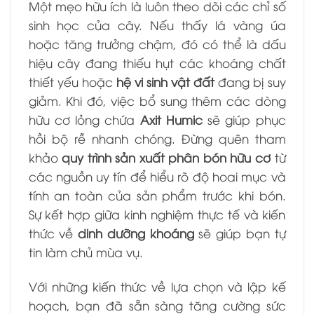
Một mẹo hữu ích là luôn theo dõi các chỉ số
sinh học của cây. Nếu thấy lá vàng úa
hoặc tăng trưởng chậm, đó có thể là dấu
hiệu cây đang thiếu hụt các khoáng chất
thiết yếu hoặc
hệ vi sinh vật đất
đang bị suy
giảm. Khi đó, việc bổ sung thêm các dòng
hữu cơ lỏng chứa
Axit Humic
sẽ giúp phục
hồi bộ rễ nhanh chóng. Đừng quên tham
khảo
quy trình sản xuất phân bón hữu cơ
từ
các nguồn uy tín để hiểu rõ độ hoai mục và
tính an toàn của sản phẩm trước khi bón.
Sự kết hợp giữa kinh nghiệm thực tế và kiến
thức về
dinh dưỡng khoáng
sẽ giúp bạn tự
tin làm chủ mùa vụ.
Với những kiến thức về lựa chọn và lập kế
hoạch, bạn đã sẵn sàng tăng cường sức