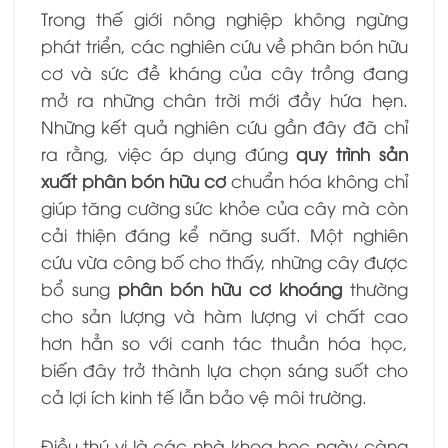
Trong thế giới nông nghiệp không ngừng
phát triển, các nghiên cứu về phân bón hữu
cơ và sức đề kháng của cây trồng đang
mở ra những chân trời mới đầy hứa hẹn.
Những kết quả nghiên cứu gần đây đã chỉ
ra rằng, việc áp dụng đúng
quy trình sản
xuất phân bón hữu cơ
chuẩn hóa không chỉ
giúp tăng cường sức khỏe của cây mà còn
cải thiện đáng kể năng suất. Một nghiên
cứu vừa công bố cho thấy, những cây được
bổ sung
phân bón hữu cơ khoáng
thường
cho sản lượng và hàm lượng vi chất cao
hơn hẳn so với canh tác thuần hóa học,
biến đây trở thành lựa chọn sáng suốt cho
cả lợi ích kinh tế lẫn bảo vệ môi trường.
Điều thú vị là các nhà khoa học ngày càng