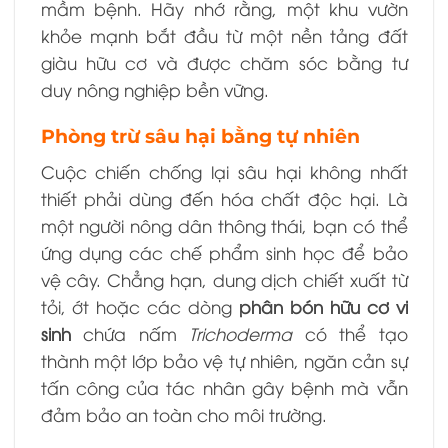
mầm bệnh. Hãy nhớ rằng, một khu vườn
khỏe mạnh bắt đầu từ một nền tảng đất
giàu hữu cơ và được chăm sóc bằng tư
duy nông nghiệp bền vững.
Phòng trừ sâu hại bằng tự nhiên
Cuộc chiến chống lại sâu hại không nhất
thiết phải dùng đến hóa chất độc hại. Là
một người nông dân thông thái, bạn có thể
ứng dụng các chế phẩm sinh học để bảo
vệ cây. Chẳng hạn, dung dịch chiết xuất từ
tỏi, ớt hoặc các dòng
phân bón hữu cơ vi
sinh
chứa nấm
Trichoderma
có thể tạo
thành một lớp bảo vệ tự nhiên, ngăn cản sự
tấn công của tác nhân gây bệnh mà vẫn
đảm bảo an toàn cho môi trường.