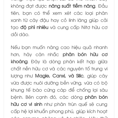
không đạt được
năng suất tiềm năng
. Đầu
tiên, bạn có thể xem xét các loại phân
xanh từ cây đậu hay cỏ linh lăng giúp cải
tạo
độ phì nhiêu
và cung cấp Nitơ hữu cơ
dồi dào.
Nếu bạn muốn nâng cao hiệu quả nhanh
hơn, hãy cân nhắc
phân bón hữu cơ
khoáng
. Đây là dòng phân kết hợp giữa
chất nền hữu cơ và các nguyên tố trung vi
lượng như
Magie, Canxi, và Silic
, giúp cây
vừa được nuôi dưỡng bền vững, vừa có bộ
khung tế bào cứng cáp để chống lại sâu
bệnh. Bên cạnh đó, các dòng
phân bón
hữu cơ vi sinh
như phân trùn quế sẽ cung
cấp hệ lợi khuẩn phong phú, giúp kích hoạt