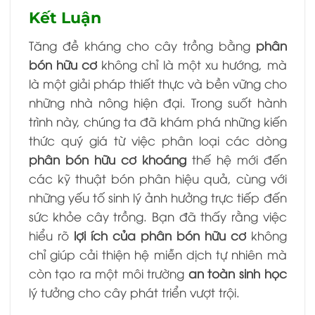
Kết Luận
Tăng đề kháng cho cây trồng bằng
phân
bón hữu cơ
không chỉ là một xu hướng, mà
là một giải pháp thiết thực và bền vững cho
những nhà nông hiện đại. Trong suốt hành
trình này, chúng ta đã khám phá những kiến
thức quý giá từ việc phân loại các dòng
phân bón hữu cơ khoáng
thế hệ mới đến
các kỹ thuật bón phân hiệu quả, cùng với
những yếu tố sinh lý ảnh hưởng trực tiếp đến
sức khỏe cây trồng. Bạn đã thấy rằng việc
hiểu rõ
lợi ích của phân bón hữu cơ
không
chỉ giúp cải thiện hệ miễn dịch tự nhiên mà
còn tạo ra một môi trường
an toàn sinh học
lý tưởng cho cây phát triển vượt trội.