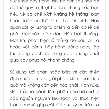
sức khỏe cây trồng. Những con sâu nhỏ bé
có thể gây ra thiệt hại lớn, nhưng nếu bạn
hiểu về cơ chế
kích kháng hệ thống
, bạn
hoàn toàn có thể làm chủ tình hình. Hãy
quan sát kỹ lưỡng từ phiến lá đến cổ rễ để
phát hiện sớm các dấu hiệu bất thường.
Một khi phát hiện lỗ thủng do sâu ăn lá
hoặc vết bệnh, hãy hành động ngay lập
tức bằng cách bổ sung các dưỡng chất
giúp cây phục hồi nhanh chóng.
Sử dụng lưới chắn hoặc bảo vệ các thiên
địch như bọ rùa là giải pháp kiểm soát hiệu
quả mà không cần đến hóa chất. Hơn nữa,
việc hiểu rõ
cách làm phân bón hữu cơ
từ
các nguồn nguyên liệu sạch và thực hiện
luân canh sẽ giúp cắt đứt chu kỳ cư trú của