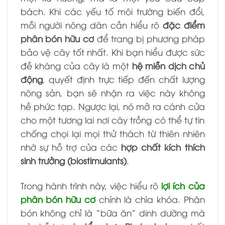
bách. Khi các yếu tố môi trường biến đổi,
mỗi người nông dân cần hiểu rõ
đặc điểm
phân bón hữu cơ
để trang bị phương pháp
bảo vệ cây tốt nhất. Khi bạn hiểu được sức
đề kháng của cây là một
hệ miễn dịch chủ
động
, quyết định trực tiếp đến chất lượng
nông sản, bạn sẽ nhận ra việc này không
hề phức tạp. Ngược lại, nó mở ra cánh cửa
cho một tương lai nơi cây trồng có thể tự tin
chống chọi lại mọi thử thách từ thiên nhiên
nhờ sự hỗ trợ của các
hợp chất kích thích
sinh trưởng (biostimulants)
.
Trong hành trình này, việc hiểu rõ
lợi ích của
phân bón hữu cơ
chính là chìa khóa. Phân
bón không chỉ là “bữa ăn” dinh dưỡng mà