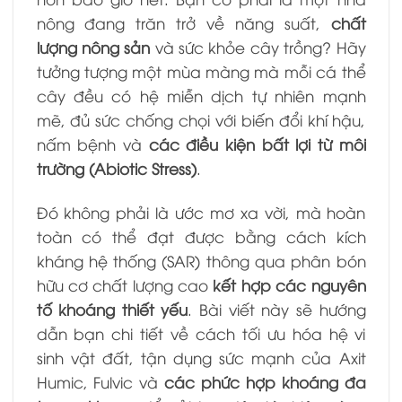
nông đang trăn trở về năng suất,
chất
lượng nông sản
và sức khỏe cây trồng? Hãy
tưởng tượng một mùa màng mà mỗi cá thể
cây đều có hệ miễn dịch tự nhiên mạnh
mẽ, đủ sức chống chọi với biến đổi khí hậu,
nấm bệnh và
các điều kiện bất lợi từ môi
trường (Abiotic Stress)
.
Đó không phải là ước mơ xa vời, mà hoàn
toàn có thể đạt được bằng cách kích
kháng hệ thống (SAR) thông qua phân bón
hữu cơ chất lượng cao
kết hợp các nguyên
tố khoáng thiết yếu
. Bài viết này sẽ hướng
dẫn bạn chi tiết về cách tối ưu hóa hệ vi
sinh vật đất, tận dụng sức mạnh của Axit
Humic, Fulvic và
các phức hợp khoáng đa