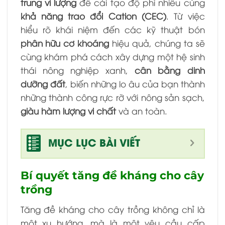
trung vi lượng
để cải tạo độ phì nhiêu cùng
khả năng trao đổi Cation (CEC)
. Từ việc
hiểu rõ khái niệm đến các kỹ thuật bón
phân hữu cơ khoáng
hiệu quả, chúng ta sẽ
cùng khám phá cách xây dựng một hệ sinh
thái nông nghiệp xanh,
cân bằng dinh
dưỡng đất
, biến những lo âu của bạn thành
những thành công rực rỡ với nông sản sạch,
giàu hàm lượng vi chất
và an toàn.
MỤC LỤC BÀI VIẾT
Bí quyết tăng đề kháng cho cây
trồng
Tăng đề kháng cho cây trồng không chỉ là
một xu hướng, mà là một yêu cầu cấp