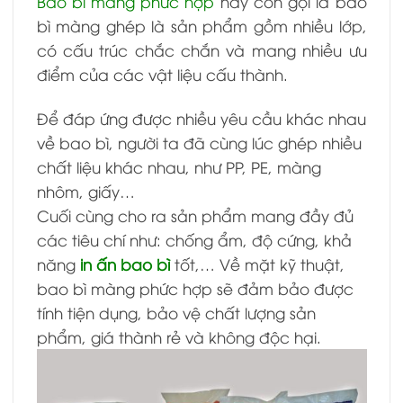
Bao bì màng phức hợp
hay còn gọi là bao
bì màng ghép là sản phẩm gồm nhiều lớp,
có cấu trúc chắc chắn và mang nhiều ưu
điểm của các vật liệu cấu thành.
Để đáp ứng được nhiều yêu cầu khác nhau
về bao bì, người ta đã cùng lúc ghép nhiều
chất liệu khác nhau, như PP, PE, màng
nhôm, giấy…
Cuối cùng cho ra sản phẩm mang đầy đủ
các tiêu chí như: chống ẩm, độ cứng,
khả
năng
in ấn bao bì
tốt,…
Về mặt kỹ thuật,
bao bì màng phức hợp sẽ đảm bảo được
tính tiện dụng, bảo vệ chất lượng sản
phẩm, giá thành rẻ và không độc hại.