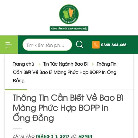
Bỏ
qua
nội
dung
Tìm
0868 644 466
kiếm:
Trang chủ
Tin Tức Ngành Bao Bì
Thông Tin
Cần Biết Về Bao Bì Màng Phức Hợp BOPP In Ống
Đồng
Thông Tin Cần Biết Về Bao Bì
Màng Phức Hợp BOPP In
Ống Đồng
ĐĂNG VÀO
THÁNG 3 1, 2017
BỞI
ADMIN