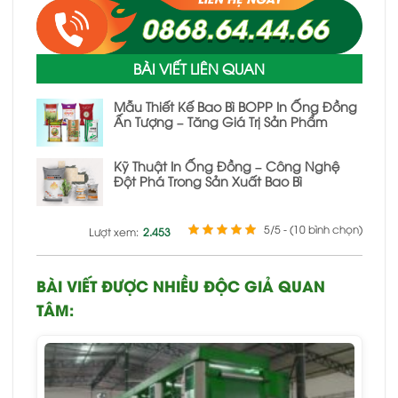
BÀI VIẾT LIÊN QUAN
Mẫu Thiết Kế Bao Bì BOPP In Ống Đồng
Ấn Tượng – Tăng Giá Trị Sản Phẩm
Kỹ Thuật In Ống Đồng – Công Nghệ
Đột Phá Trong Sản Xuất Bao Bì
5/5 - (10 bình chọn)
Lượt xem:
2.453
BÀI VIẾT ĐƯỢC NHIỀU ĐỘC GIẢ QUAN
TÂM: