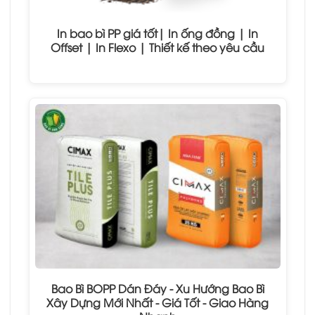
In bao bì PP giá tốt| In ống đồng | In
Offset | In Flexo | Thiết kế theo yêu cầu
Bao Bì BOPP Dán Đáy - Xu Hướng Bao Bì
Xây Dựng Mới Nhất - Giá Tốt - Giao Hàng