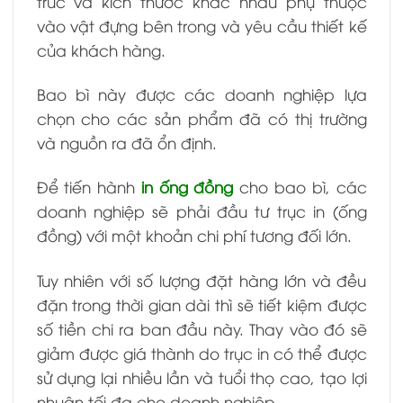
trúc và kích thước khác nhau phụ thuộc
vào vật đựng bên trong và yêu cầu thiết kế
của khách hàng.
Bao bì này được các doanh nghiệp lựa
chọn cho các sản phẩm đã có thị trường
và nguồn ra đã ổn định.
Để tiến hành
in ống đồng
cho bao bì, các
doanh nghiệp sẽ phải đầu tư trục in (ống
đồng) với một khoản chi phí tương đối lớn.
Tuy nhiên với số lượng đặt hàng lớn và đều
đặn trong thời gian dài thì sẽ tiết kiệm được
số tiền chi ra ban đầu này. Thay vào đó sẽ
giảm được giá thành do trục in có thể được
sử dụng lại nhiều lần và tuổi thọ cao, tạo lợi
nhuận tối đa cho doanh nghiệp.