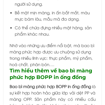
người sử dụng.
Bề mặt mịn màng, in ấn bắt mắt, màu
mực bám lâu, mẫu mã đa dạng.
Có thể chứa đựng nhiều mặt hàng, sản
phẩm khác nhau.
Nhờ vào những ưu điểm nổi bật, mà bao bì
màng phức hợp được ưu chuộng sử dụng
trong nhiều lĩnh vực: thực phẩm, mỹ phẩm,
hoá chất, phân bón….
Tìm hiểu thêm về bao bì màng
phức hợp BOPP in ống đồng
Bao bì màng phức hợp BOPP in ống đồng
là
sự kết hợp hoàn hảo giữa lớp vải dệt PP và
màng OPP. Sản phẩm này có nhiều cấu