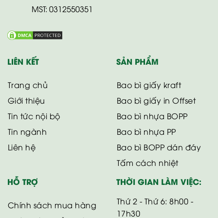
MST: 0312550351
LIÊN KẾT
SẢN PHẨM
Trang chủ
Bao bì giấy kraft
Giới thiệu
Bao bì giấy in Offset
Tin tức nội bộ
Bao bì nhựa BOPP
Tin ngành
Bao bì nhựa PP
Liên hệ
Bao bì BOPP dán đáy
Tấm cách nhiệt
HỖ TRỢ
THỜI GIAN LÀM VIỆC:
Thứ 2 - Thứ 6: 8h00 -
Chính sách mua hàng
17h30