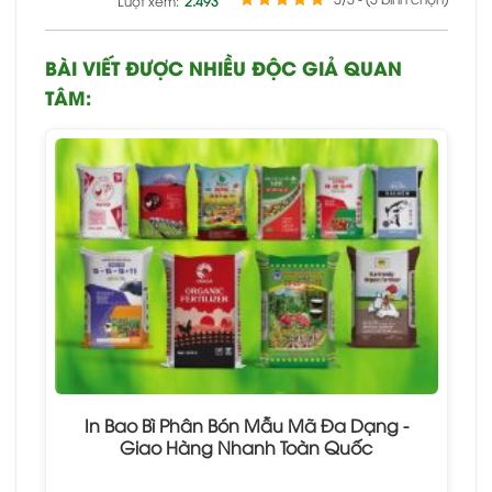
Lượt xem:
2.493
BÀI VIẾT ĐƯỢC NHIỀU ĐỘC GIẢ QUAN
TÂM:
In Bao Bì Phân Bón Mẫu Mã Đa Dạng -
Giao Hàng Nhanh Toàn Quốc