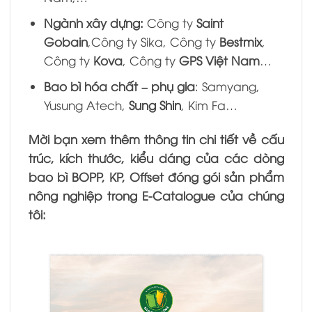
Ngành xây dựng:
Công ty
Saint
Gobain
,Công ty Sika, Công ty
Bestmix
,
Công ty
Kova
, Công ty
GPS Việt Nam
…
Bao bì hóa chất – phụ gia
: Samyang,
Yusung Atech,
Sung Shin
, Kim Fa…
Mời bạn xem thêm thông tin chi tiết về cấu
trúc, kích thước, kiểu dáng của các dòng
bao bì BOPP, KP, Offset đóng gói sản phẩm
nông nghiệp trong E-Catalogue của chúng
tôi: