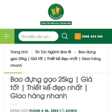
Bỏ
qua
nội
dung
Tìm
0868 644 466
kiếm:
Trang chủ
Tin Tức Ngành Bao Bì
Bao đựng
gạo 25kg | Giá tốt | Thiết kế đẹp nhất | Giao hàng
nhanh
Bao đựng gạo 25kg | Giá
tốt | Thiết kế đẹp nhất |
Giao hàng nhanh
ĐĂNG VÀO
THÁNG 6 26, 2025
BỞI
ADMIN