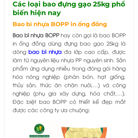
Các loại bao đựng gạo 25kg phổ
biến hiện nay
Bao bì nhựa BOPP in ống đồng
Bao bì nhựa BOPP
hay còn gọi là bao BOPP
in ống đồng dùng đựng bao gạo 25kg là
dòng
bao bì nhựa
đa lớp cao cấp, được
làm từ nguyên liệu nhựa PP nguyên sinh. Sản
phẩm ứng dụng nhiều trong đóng gói hàng
hóa nông nghiệp (phân bón, hạt giống,
thủy sản, thức ăn chăn nuôi,…) và công
nghiệp (phụ gia xây dựng, hóa chất,…).
Đặc biệt bao BOPP có thiết kế đẹp mắt
được các công ty ưa chuộng: