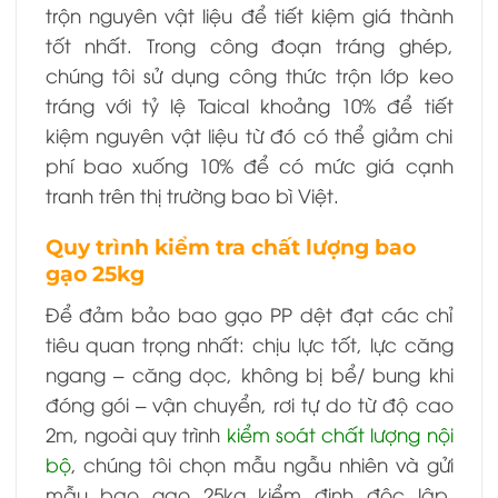
trộn nguyên vật liệu để tiết kiệm giá thành
tốt nhất. Trong công đoạn tráng ghép,
chúng tôi sử dụng công thức trộn lớp keo
tráng với tỷ lệ Taical khoảng 10% để tiết
kiệm nguyên vật liệu từ đó có thể giảm chi
phí bao xuống 10% để có mức giá cạnh
tranh trên thị trường bao bì Việt.
Quy trình kiểm tra chất lượng bao
gạo 25kg
Để đảm bảo bao gạo PP dệt đạt các chỉ
tiêu quan trọng nhất: chịu lực tốt, lực căng
ngang – căng dọc, không bị bể/ bung khi
đóng gói – vận chuyển, rơi tự do từ độ cao
2m, ngoài quy trình
kiểm soát chất lượng nội
bộ
, chúng tôi chọn mẫu ngẫu nhiên và gửi
mẫu
bao gạo 25kg kiểm định độc lập,