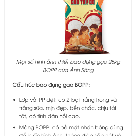
Một số hình ảnh thiết bao đựng gạo 25kg
BOPP của Ánh Sáng
Cấu trúc bao đựng gạo BOPP:
Lớp vải PP dệt: có 2 loại trắng trong và
trắng sữa, mịn đẹp, bền chắc, chịu tải
tốt, có tính đàn hồi cao.
Màng BOPP: có bề mặt nhẵn bóng dùng
để in ấn hình ảnh, thông điệp sắc nét và