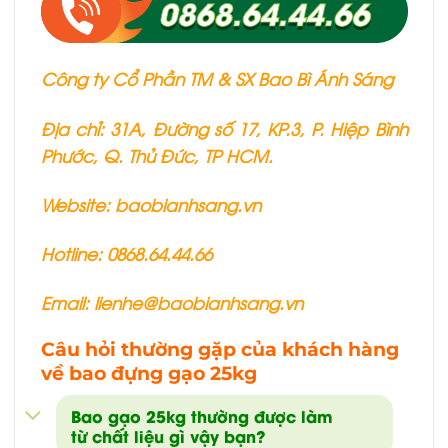
Công ty Cổ Phần TM & SX Bao Bì Ánh Sáng
Địa chỉ: 31A, Đường số 17, KP.3, P. Hiệp Bình
Phước, Q. Thủ Đức, TP HCM.
Website: baobianhsang.vn
Hotline: 0868.64.44.66
Email: lienhe@baobianhsang.vn
Câu hỏi thường gặp của khách hàng
về bao đựng gạo 25kg
Bao gạo 25kg thường được làm
từ chất liệu gì vậy bạn?