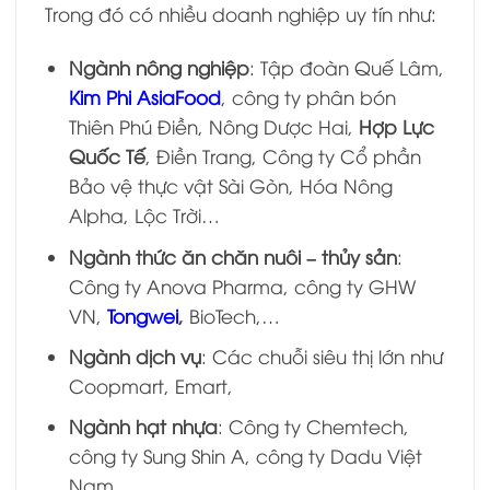
Trong đó có nhiều doanh nghiệp uy tín như:
Ngành nông nghiệp
: Tập đoàn Quế Lâm,
Kim Phi AsiaFood
, công ty phân bón
Thiên Phú Điền, Nông Dược Hai,
Hợp Lực
Quốc Tế
, Điền Trang, Công ty Cổ phần
Bảo vệ thực vật Sài Gòn, Hóa Nông
Alpha, Lộc Trời…
Ngành thức ăn chăn nuôi – thủy sản
:
Công ty Anova Pharma, công ty GHW
VN,
Tongwei
,
BioTech,…
Ngành dịch vụ
: Các chuỗi siêu thị lớn như
Coopmart, Emart,
Ngành hạt nhựa
: Công ty Chemtech,
công ty Sung Shin A, công ty Dadu Việt
Nam,…