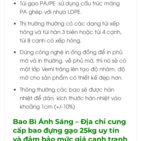
Túi gạo PA/PE sử dụng cấu trúc màng
PA ghép với nhựa LDPE.
Thị trường thường có các dạng túi xếp
hông và túi hàn 3 biên hoặc túi 4 cạnh,
túi 8 cạnh có xếp hông.
Dùng công nghệ in ống đồng để in phủ
mờ và in thường. về phủ mờ, thì nó sẽ có
một lớp Verni tráng lên tạo độ nhám, độ
mờ cho sản phẩm có thiết kế đẹp hơn.
Thông thường các bao sẽ được hàn
nhiệt để dán, kích thước hàn nhiệt vào
khoảng 1cm (+/-10%)
Bao Bì Ánh Sáng – Địa chỉ cung
cấp bao đựng gạo 25kg uy tín
và đảm bảo mức giá cạnh tranh