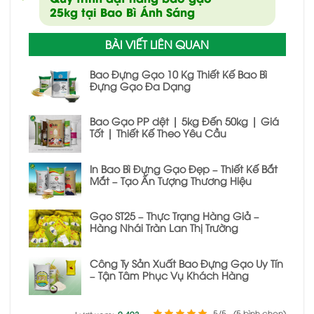
25kg tại Bao Bì Ánh Sáng
BÀI VIẾT LIÊN QUAN
Bao Đựng Gạo 10 Kg Thiết Kế Bao Bì
Đựng Gạo Đa Dạng
Bao Gạo PP dệt | 5kg Đến 50kg | Giá
Tốt | Thiết Kế Theo Yêu Cầu
In Bao Bì Đựng Gạo Đẹp – Thiết Kế Bắt
Mắt – Tạo Ấn Tượng Thương Hiệu
Gạo ST25 – Thực Trạng Hàng Giả –
Hàng Nhái Tràn Lan Thị Trường
Công Ty Sản Xuất Bao Đựng Gạo Uy Tín
– Tận Tâm Phục Vụ Khách Hàng
5/5 - (5 bình chọn)