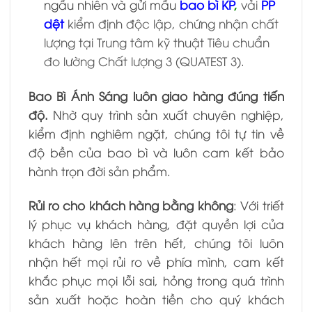
ngẫu nhiên và gửi mẫu
bao bì KP
,
vải
PP
dệt
kiểm định độc lập, chứng nhận chất
lượng tại Trung tâm kỹ thuật Tiêu chuẩn
đo lường Chất lượng 3 (QUATEST 3).
Bao Bì Ánh Sáng luôn giao hàng đúng tiến
độ.
Nhờ quy trình sản xuất chuyên nghiệp,
kiểm định nghiêm ngặt, chúng tôi tự tin về
độ bền của bao bì và luôn cam kết bảo
hành trọn đời sản phẩm.
Rủi ro cho khách hàng bằng không
: Với triết
lý phục vụ khách hàng, đặt quyền lợi của
khách hàng lên trên hết, chúng tôi luôn
nhận hết mọi rủi ro về phía mình, cam kết
khắc phục mọi lỗi sai, hỏng trong quá trình
sản xuất hoặc hoàn tiền cho quý khách