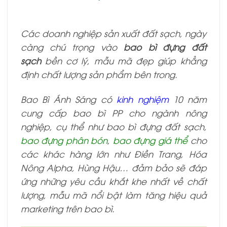
Các doanh nghiệp sản xuất đất sạch, ngày
càng chú trọng vào
bao bì đựng đất
sạch
bền cơ lý, mẫu mã đẹp giúp khẳng
định chất lượng sản phẩm bên trong.
Bao Bì Ánh Sáng có
kinh nghiệm
10 năm
cung cấp bao bì PP cho ngành nông
nghiệp, cụ thể như bao bì đựng đất sạch,
bao đựng phân bón
,
bao đựng giá thể
cho
các khác hàng lớn như Điền Trang, Hóa
Nông Alpha, Hùng Hậu… đảm bảo sẽ đáp
ứng những yêu cầu khắt khe nhất về chất
lượng, mẫu mã nổi bật làm tăng hiệu quả
marketing trên bao bì.