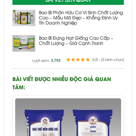
Bao Bì Phân Hữu Cơ Vi Sinh Chất Lượng
Cao – Mẫu Mã Đẹp – Khẳng Định Uy
Tín Doanh Nghiệp
Bao Bì Đựng Hạt Giống Cao Cấp –
Chất Lượng – Giá Cạnh Tranh
5/5 - (3 bình chọn)
Lượt xem:
3.793
BÀI VIẾT ĐƯỢC NHIỀU ĐỘC GIẢ QUAN
TÂM: