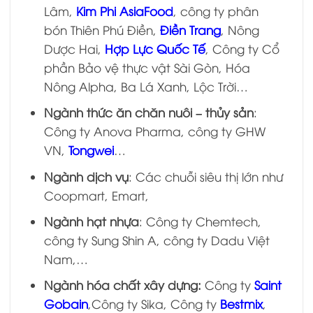
Lâm,
Kim Phi AsiaFood
, công ty phân
bón Thiên Phú Điền,
Điền Trang
, Nông
Dược Hai,
Hợp Lực Quốc Tế
, Công ty Cổ
phần Bảo vệ thực vật Sài Gòn, Hóa
Nông Alpha, Ba Lá Xanh, Lộc Trời…
Ngành thức ăn chăn nuôi – thủy sản
:
Công ty Anova Pharma, công ty GHW
VN,
Tongwei
…
Ngành dịch vụ
: Các chuỗi siêu thị lớn như
Coopmart, Emart,
Ngành hạt nhựa
: Công ty Chemtech,
công ty Sung Shin A, công ty Dadu Việt
Nam,…
Ngành hóa chất xây dựng:
Công ty
Saint
Gobain
,Công ty Sika, Công ty
Bestmix
,