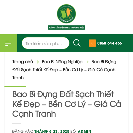
Bỏ
qua
nội
dung
Tìm
0868 644 466
kiếm:
Trang chủ
Bao Bì Nông Nghiệp
Bao Bì Đựng
Đất Sạch Thiết Kế Đẹp – Bền Cơ Lý – Giá Cả Cạnh
Tranh
Bao Bì Đựng Đất Sạch Thiết
Kế Đẹp – Bền Cơ Lý – Giá Cả
Cạnh Tranh
ĐĂNG VÀO
THÁNG 6 23, 2025
BỞI
ADMIN