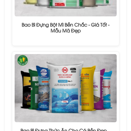
Bao Bì Đựng Bột Mì Bền Chắc - Giá Tốt -
Mẫu Mã Đẹp
Bao Bì Đựng Thức Ăn Cho Cá Bền Đẹp –