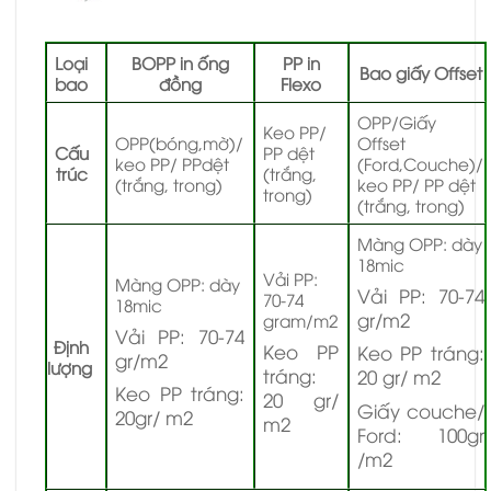
Loại
BOPP in ống
PP in
Bao giấy Offset
bao
đồng
Flexo
OPP/Giấy
Keo PP/
OPP(bóng,mờ)/
Offset
Cấu
PP dệt
keo PP/ PPdệt
(Ford,Couche)/
trúc
(trắng,
(trắng, trong)
keo PP/ PP dệt
trong)
(trắng, trong)
Màng OPP: dày
18mic
Vải PP:
Màng OPP: dày
Vải PP: 70-74
70-74
18mic
gr/m2
gram/m2
Vải PP: 70-74
Định
Keo PP
Keo PP tráng:
gr/m2
lượng
tráng:
20 gr/ m2
Keo PP tráng:
20 gr/
Giấy couche/
20gr/ m2
m2
Ford: 100gr
/m2