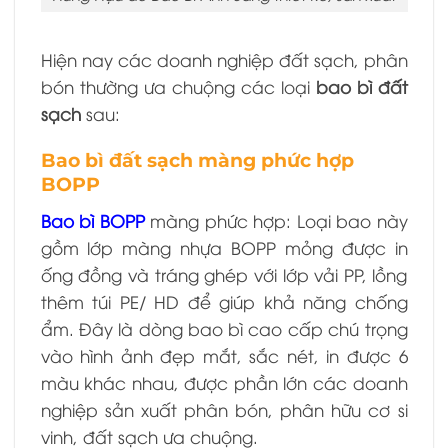
Hiện nay các doanh nghiệp đất sạch, phân
bón thường ưa chuộng các loại
bao bì đất
sạch
sau:
Bao bì đất sạch màng phức hợp
BOPP
Bao bì BOPP
màng phức hợp: Loại bao này
gồm lớp màng nhựa BOPP mỏng được in
ống đồng và tráng ghép với lớp vải PP, lồng
thêm túi PE/ HD để giúp khả năng chống
ẩm. Đây là dòng bao bì cao cấp chú trọng
vào hình ảnh đẹp mắt, sắc nét, in được 6
màu khác nhau, được phần lớn các doanh
nghiệp sản xuất phân bón, phân hữu cơ si
vinh, đất sạch ưa chuộng.