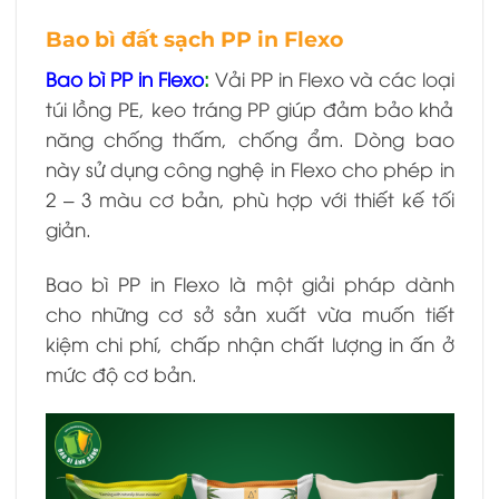
Bao bì đất sạch PP in Flexo
Bao bì PP in Flexo
:
Vải PP in Flexo và các loại
túi lồng PE, keo tráng PP giúp đảm bảo khả
năng chống thấm, chống ẩm. Dòng bao
này sử dụng công nghệ in Flexo cho phép in
2 – 3 màu cơ bản, phù hợp với thiết kế tối
giản.
Bao bì PP in Flexo là một giải pháp dành
cho những cơ sở sản xuất vừa muốn tiết
kiệm chi phí, chấp nhận chất lượng in ấn ở
mức độ cơ bản.