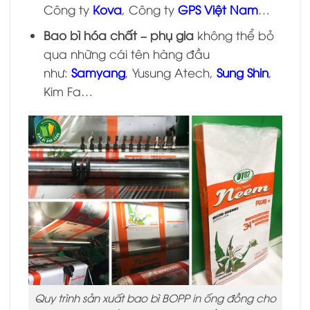
Công ty
Kova
, Công ty
GPS Việt Nam
…
Bao bì hóa chất – phụ gia
không thể bỏ
qua những cái tên hàng đầu
như:
Samyang
, Yusung Atech,
Sung Shin
,
Kim Fa…
Quy trình sản xuất bao bì BOPP in ống đồng cho