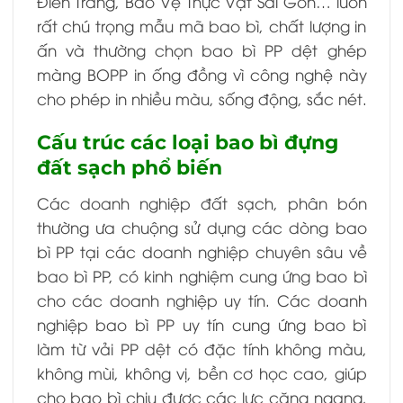
Điền Trang, Bảo Vệ Thực Vật Sài Gòn… luôn
rất chú trọng mẫu mã bao bì, chất lượng in
ấn và thường chọn bao bì PP dệt ghép
màng BOPP in ống đồng vì công nghệ này
cho phép in nhiều màu, sống động, sắc nét.
Cấu trúc các loại bao bì đựng
đất sạch phổ biến
Các doanh nghiệp đất sạch, phân bón
thường ưa chuộng sử dụng các dòng bao
bì PP tại các doanh nghiệp chuyên sâu về
bao bì PP, có kinh nghiệm cung ứng bao bì
cho các doanh nghiệp uy tín. Các doanh
nghiệp bao bì PP uy tín cung ứng bao bì
làm từ vải PP dệt có đặc tính không màu,
không mùi, không vị, bền cơ học cao, giúp
cho bao bì chịu được các lực căng ngang,