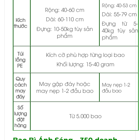
Rộng: 40-53 cm
Rộng: 40-60 cm
Dài: 55-79 cm
Dài: 60-110 cm
Kích
Đựng từ 5-
thước
Đựng: 10-50kg tùy sản
40kg tùy sản
phẩm
phẩm
Túi
Kích cỡ phù hợp từng loại bao
lồng
Khối lượng: 15-40 gram
PE
Quy
May gập đáy hoặc
cách
May nẹp 1-2
may nẹp 1-2 đầu bao
may
đầu bao
đáy
Số
lượng
Từ 5.000 bao
đặt
hàng