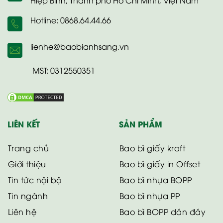
Hotline: 0868.64.44.66
lienhe@baobianhsang.vn
MST: 0312550351
LIÊN KẾT
SẢN PHẨM
Trang chủ
Bao bì giấy kraft
Giới thiệu
Bao bì giấy in Offset
Tin tức nội bộ
Bao bì nhựa BOPP
Tin ngành
Bao bì nhựa PP
Liên hệ
Bao bì BOPP dán đáy