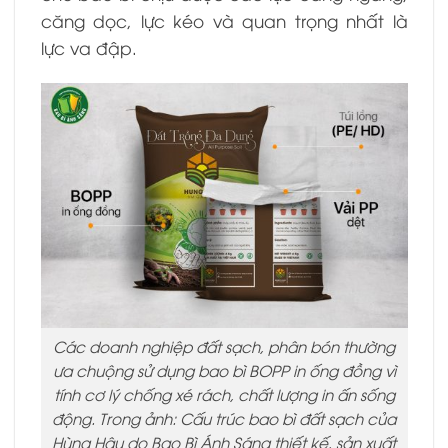
căng dọc, lực kéo và quan trọng nhất là
lực va đập.
Các doanh nghiệp đất sạch, phân bón thường
ưa chuộng sử dụng bao bì BOPP in ống đồng vì
tính cơ lý chống xé rách, chất lượng in ấn sống
động. Trong ảnh: Cấu trúc bao bì đất sạch của
Hùng Hậu do Bao Bì Ánh Sáng thiết kế, sản xuất