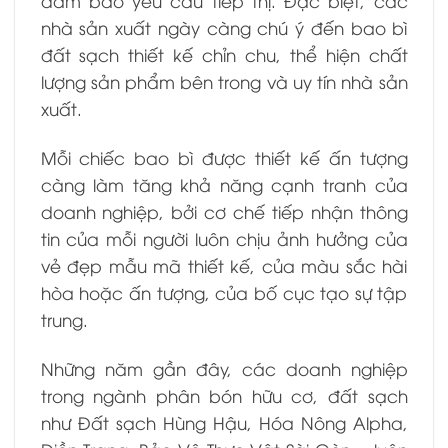
đảm bảo yêu cầu tiếp thị. Đặc biệt, c
ác
nhà sản xuất ngày càng chú ý đến bao bì
đất sạch thiết kế chỉn chu, thể hiện chất
lượng sản phẩm bên trong và uy tín nhà sản
xuất.
Mỗi chiếc bao bì được thiết kế ấn tượng
càng làm tăng khả năng cạnh tranh của
doanh nghiệp, bởi cơ chế tiếp nhận thông
tin của mỗi người luôn chịu ảnh hưởng của
vẻ đẹp mẫu mã thiết kế, của màu sắc hài
hòa hoặc ấn tượng, của bố cục tạo sự tập
trung.
Những năm gần đây, các doanh nghiệp
trong ngành phân bón hữu cơ, đất sạch
như Đất sạch Hùng Hậu, Hóa Nông Alpha,