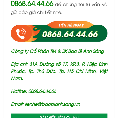
0868.64.44.66
để chúng tôi tư vấn và
gửi báo giá chi tiết nhé.
Công ty Cổ Phần TM & SX Bao Bì Ánh Sáng
Địa chỉ: 31A Đường số 17. KP.3, P. Hiệp Bình
Phước, Tp. Thủ Đức, Tp. Hồ Chí Minh, Việt
Nam.
Hotline: 0868.64.44.66
Email: lienhe@baobianhsang.vn
BÀI VIẾT LIÊN QUAN