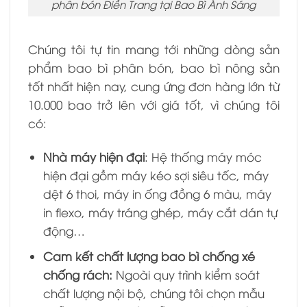
phân bón Điền Trang tại Bao Bì Ánh Sáng
Chúng tôi tự tin mang tới những dòng sản
phẩm bao bì phân bón, bao bì nông sản
tốt nhất hiện nay, cung ứng đơn hàng lớn từ
10.000 bao trở lên với giá tốt, vì chúng tôi
có:
Nhà máy hiện đại
: Hệ thống máy móc
hiện đại gồm máy kéo sợi siêu tốc, máy
dệt 6 thoi, máy in ống đồng 6 màu, máy
in flexo, máy tráng ghép, máy cắt dán tự
động…
Cam kết chất lượng bao bì chống xé
chống rách:
Ngoài quy trình kiểm soát
chất lượng nội bộ, chúng tôi chọn mẫu